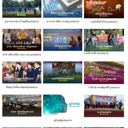
ยุวกาชาด-เนตรนารี-ลูกเสือ @ขอนแก่น
งบ กระทรวงศึกษา มากสุด @ขอนแก่น
แชมป์หนี้ครัวเรือน @ขอนแก่น
แบ่งปัน คนพิการ@ขอนแก่น
ผ้าป่า เพื่อการศึกษา Boystown @ขอนแก่น
สีชมพู-รับเลือด ทะลุแสน@ขอนแก่น
(ว่าที่) กิ่งกาชาดมัญจาคีรี @ขอนแก่น
จูงใจหญิง@ขอนแก่น