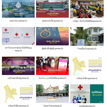
เอเปค 2022 @ขอนแก่น
หมอกระเป๋าเขียว@ขอนแก่น
14 มิถุนา วันบริจาคโลหิตโลก@ขอนแก่น
129 ปี สภากาชาดไทย กับโลโก้ใหม่ @
ผู้หญิง เพื่อ ผู้หญิง @ขอนแก่น
ร้านเพื่อนบ้าน@ขอนแก่น
ขอนแก่น
แม่บ้านมหาดไทย@ขอนแก่น
Red Give แอปกรุ๊ปเลือด @ขอนแก่น
แก้จนฉบับอีสาน@ขอนแก่น
แก้จนฉบับอีสาน@ขอนแก่น
โอทอป โอเค @ขอนแก่น
ทุนให้หมอ@ขอนแก่น