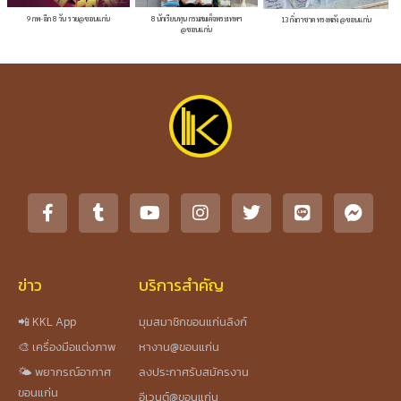
9 กพ-อีก 8 วัน รวย@ขอนแก่น
8 นักเรียนทุน กรมสมเด็จพระเทพฯ
13 กิ่งกาชาด ทรงพลัง @ขอนแก่น
@ขอนแก่น
ข่าว
บริการสำคัญ
📲 KKL App
มุมสมาชิกขอนแก่นลิงก์
🎨 เครื่องมือแต่งภาพ
หางาน@ขอนแก่น
🌤️ พยากรณ์อากาศ
ลงประกาศรับสมัครงาน
ขอนแก่น
อีเวนต์@ขอนแก่น