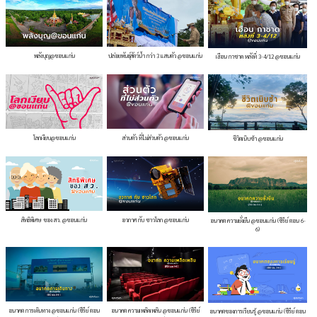
พลังบุญ@ขอนแก่น
ปล่อยพันธุ์สัตว์น้ำ กว่า 3 แสนตัว @ขอนแก่น
เฮือน กาชาด หลังที่ 3-4/12 @ขอนแก่น
โลกเงียบ@ขอนแก่น
ส่วนตัว ที่ไม่ส่วนตัว @ขอนแก่น
ชีวิตเนิบช้า @ขอนแก่น
สิทธิพิเศษ ของ สว. @ขอนแก่น
อวกาศ กับ ชาวโลก @ขอนแก่น
อนาคต ความยั่งยืน @ขอนแก่น (ซีรีย์ ตอน 6-
6)
อนาคต การเดินทาง @ขอนแก่น (ซีรีย์ ตอน
อนาคต ความเพลิดเพลิน @ขอนแก่น (ซีรีย์
อนาคตของการเรียนรู้ @ขอนแก่น (ซีรีย์ ตอน