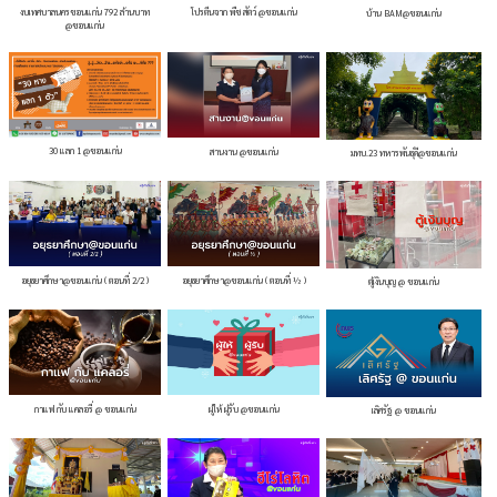
งบเทศบาลนครขอนแก่น 792 ล้านบาท
โปรตีนจาก พืช สัตว์ @ขอนแก่น
บ้าน BAM@ขอนแก่น
@ขอนแก่น
30 แลก 1 @ขอนแก่น
สานงาน @ขอนแก่น
มทบ.23 ทหารพันธุ์ดี@ขอนแก่น
อยุธยาศึกษา@ขอนแก่น ( ตอนที่ 2/2 )
อยุธยาศึกษา@ขอนแก่น ( ตอนที่ ½ )
ตู้เงินบุญ @ ขอนแก่น
กาแฟ กับ แคลอรี่ @ ขอนแก่น
ผู้ให้ ผู้รับ @ขอนแก่น
เลิศรัฐ @ ขอนแก่น