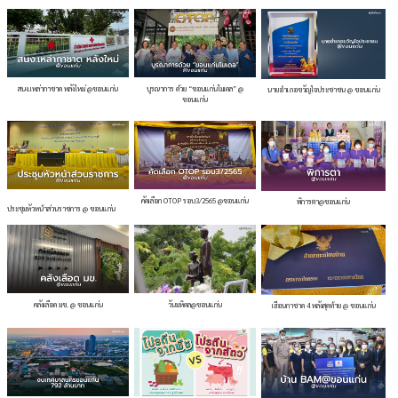
สนง.เหล่ากาชาด หลังใหม่ @ขอนแก่น
บูรณาการ ด้วย “ขอนแก่นโมเดล” @
นายอำเภอขวัญใจประชาชน @ ขอนแก่น
ขอนแก่น
คัดเลือก OTOP รอบ3/2565 @ขอนแก่น
พิการตา@ขอนแก่น
ประชุมหัวหน้าส่วนราชการ @ ขอนแก่น
คลังเลือด มข. @ ขอนแก่น
วันมหิดล@ขอนแก่น
เฮือนกาชาด 4 หลังสุดท้าย @ ขอนแก่น