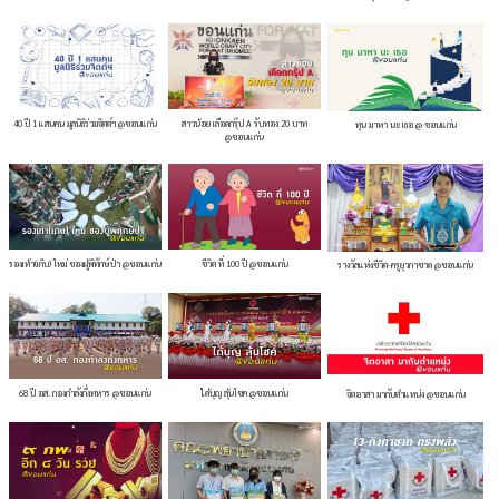
40 ปี 1 แสนคน มูลนิธิร่วมจิตต์ฯ @ขอนแก่น
สาวน้อย เลือดกรุ๊ป A รับทอง 20 บาท
ทุน มาหา นะ เธอ @ ขอนแก่น
@ขอนแก่น
รองเท้า(เกิบ) ใหม่ ของผู้พิทักษ์ป่า @ขอนแก่น
ชีวิต ที่ 100 ปี @ขอนแก่น
รางวัลแห่งชีวิต-ครูยุวกาชาด @ขอนแก่น
68 ปี อส. กองกำลังกึ่งทหาร @ขอนแก่น
ได้บุญ ลุ้นโชค @ขอนแก่น
จิตอาสา มากับตำแหน่ง @ขอนแก่น