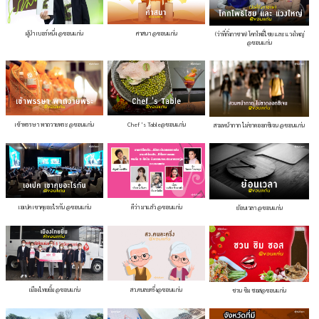
ผู้นำ เบอร์หนึ่ง @ขอนแก่น
ศาสนา @ขอนแก่น
(ว่าที่กิ่งกาชาด) โคกโพธิ์ไชย และ แวงใหญ่
@ขอนแก่น
เข้าพรรษา พาถวายพระ @ขอนแก่น
Chef ’s Table@ขอนแก่น
สวมหน้ากาก ไม่ขาดออกซิเจน @ขอนแก่น
เอเปค เขาคุยอะไรกัน @ขอนแก่น
ดีว่า มาแล้ว @ขอนแก่น
ย้อนเวลา @ขอนแก่น
เมืองไทยยิ้ม @ขอนแก่น
สว.คนละครึ่ง@ขอนแก่น
ชวน ชิม ซอส@ขอนแก่น