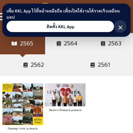
Skip to content
ขอนแก่น
เพิ่ม KKL App ไว้ที่หน้าจอมือถือ เพื่อเปิดใช้งานได้รวดเร็วเหมือน
สมาชิก
แอป
ลิงก์
×
ติดตั้ง KKL App
2565
2564
2563
2562
2561
ปิดแมท-เรารักขอนแก่น @ขอนแก่น
น้องดอกคูน “ลาจอ” @ ขอนแก่น