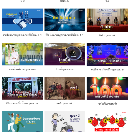
5-6)
ตอน 4-6)
3-6)
งาน ใน อนาคต @ขอนแก่น (ซีรีย์ ตอน 2-6 )
ชีวิต ในอนาคต @ขอนแก่น (ซีรีย์ ตอน 1-6 )
เงินฝาก @ขอนแก่น
คนดีที่บอยส์ทาวน์ @ขอนแก่น
ไทยยิ้ม @ขอนแก่น
01 สิงหาคม : วันสตรีไทย@ขอนแก่น
มินิมาราธอน กิ่งฯ น้ำพอง @ขอนแก่น
ออเจ้า @ขอนแก่น
คนร้อยปี @ขอนแก่น