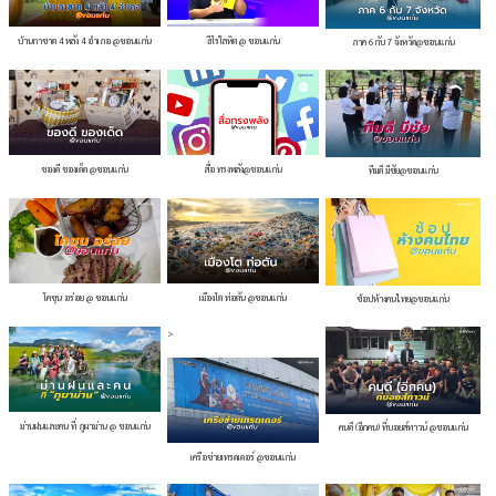
บ้านกาชาด 4 หลัง 4 อำเภอ @ขอนแก่น
ฮีโร่โลหิต @ ขอนแก่น
ภาค 6 กับ 7 จังหวัด@ขอนแก่น
ของดี ของเด็ด @ขอนแก่น
สื่อ ทรงพลัง@ขอนแก่น
ทีมดี มีชัย@ขอนแก่น
โคขุน อร่อย @ ขอนแก่น
เมืองโต ท่อตัน @ขอนแก่น
ช้อปห้างคนไทย@ขอนแก่น
>
ม่านฝนและคน ที่ ภูผาม่าน @ ขอนแก่น
คนดี (อีกคน) ที่บอยส์ทาวน์ @ขอนแก่น
เครือข่ายเทรดเดอร์ @ขอนแก่น