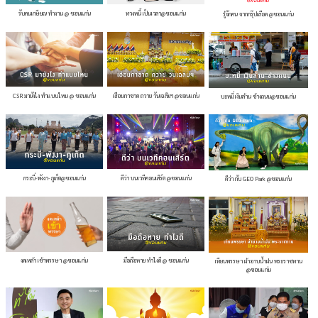
รับคนเกษียณ ทำงาน @ ขอนแก่น
ทวงหนี้ เป็นเวลา@ขอนแก่น
รู้จักคน จากกรุ๊ปเลือด @ขอนแก่น
CSR มายังไง ทำแบบไหน @ ขอนแก่น
เฮือนกาชาด ถวาย วันเฉลิมฯ @ขอนแก่น
บะหมี่ เงินล้าน ข้างถนน@ขอนแก่น
กระบี่-พังงา-ภูเก็ต@ขอนแก่น
ดีว่า บนเวทีคอนเสิร์ต @ขอนแก่น
ดีว่า กับ GEO Park @ขอนแก่น
มือถือหาย ทำไงดี @ ขอนแก่น
งดเหล้า เข้าพรรษา @ขอนแก่น
เทียนพรรษา ผ้าอาบน้ำฝน พระราชทาน
@ขอนแก่น