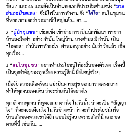
วัย 37 และ 45 แถมยังเป็นอำเภอแรกที่ประเดิมตำแหน่ง “
นาย
อำเภอป้ายแดง
” จึงมีไฟในการทำงาน จึง “
ได้ใจ
” คนในชุมชน
ที่พวกเขาบอกว่า รอมาพักใหญ่แล้ว….ฮา…..
2 “
ผู้นำชุมชน
” เข้มแข็ง เข้าข่าย การเป็นนักพัฒนา พาชาว
บ้านลงมือทำ อย่าง กำนัน ใหญ่บ้าน บางตำบล มี กำนัน เป็น
“ไอดอล” กำนันพาทำอะไร ทำหมดทุกอย่าง นัยว่า รักแล้ว เชื่อ
ทุกเรื่อง…
3 “
คนในชุมชน
” อยากทำประโยชน์ใท้องถิ่นของตัวเอง เรื่องนี้
เป็นจุดสำคัญของทุกเรื่อง ความรู้สึกนี้ ยิ่งใหญ่จริงๆ
เมื่อจับ ความเดือดร้อน แบ่งปันความสุข ออกมาวางตรงกลาง
ทำให้ทุกคนมองเห็น ว่าจะช่วยกันได้อย่างไร
ทุกวลี จากทุกคน ที่พูดออกมาจากใจ ในวันนั้น น่าจะเป็น “สัญญา
ใจ” ที่จะคอยเตือนใจ ในวันข้างหน้า ว่า จะทำประโยชน์เพื่อ
บ้านเกิดของพวกเขาได้อีก แบบไม่รู้จบ เพราะเกิดที่นี่ และ ขอ
ตายที่นี่ เช่นกัน……