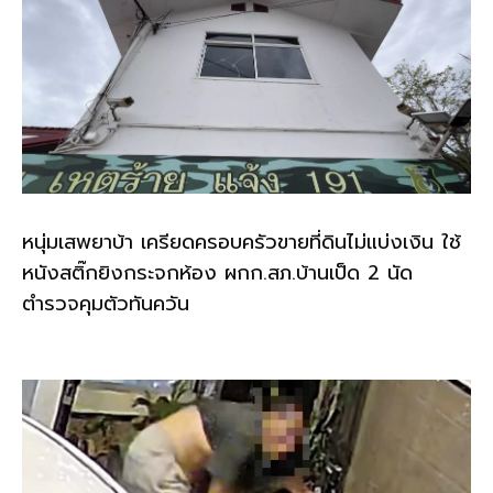
หนุ่มเสพยาบ้า เครียดครอบครัวขายที่ดินไม่แบ่งเงิน ใช้
หนังสติ๊กยิงกระจกห้อง ผกก.สภ.บ้านเป็ด 2 นัด
ตำรวจคุมตัวทันควัน