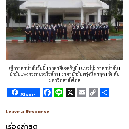
เช็กราคาน้ำมันวันนี้
|
ราคาดีเซลวันนี้
|
แนวโน้มราคาน้ำมัน
|
น้ำมันแพงกระทบอะไรบ้าง
|
ราคาน้ำมันพรุ่งนี้ ล่าสุด
|
อันดับ
มหาวิทยาลัยไทย
F
Li
X
E
C
S
Share
ac
n
m
o
h
e
e
ai
py
ar
Leave a Response
b
l
Li
e
เรื่องล่าสุด