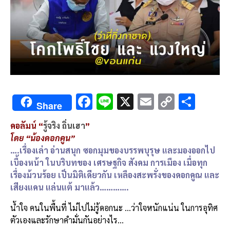
F
Li
X
E
C
S
Share
ac
n
m
o
h
คอลัมน์ “
รู้จริง ถิ่นเฮา
”
e
e
ai
py
ar
โดย “น้องดอกคูน”
b
l
Li
e
….เรื่องเล่า อ่านสนุก ซอกมุมของบรรพบุรุษ และมองออกไป
o
n
เบื้องหน้า ในบริบทของ เศรษฐกิจ สังคม การเมือง เมื่อทุก
เรื่องม้วนร้อย เป็นมิติเดียวกัน เหลืองสะพรั่งของดอกคูณ และ
o
k
เสียงแคน แล่นแต้ มาแล้ว………….
k
น้ำใจ คนในพื้นที่ ไม่ไปไม่รู้ดอกนะ …ว่าใจหนักแน่น ในการอุทิศ
ตัวเองและรักษาคำมั่นกันอย่างไร…