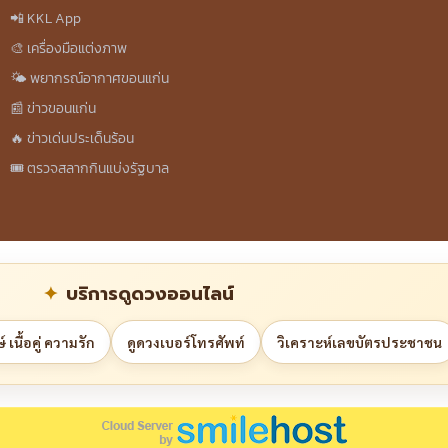
📲 KKL App
🎨 เครื่องมือแต่งภาพ
🌤️ พยากรณ์อากาศขอนแก่น
📰 ข่าวขอนแก่น
🔥 ข่าวเด่นประเด็นร้อน
🎟️ ตรวจสลากกินแบ่งรัฐบาล
บริการดูดวงออนไลน์
 เนื้อคู่ ความรัก
ดูดวงเบอร์โทรศัพท์
วิเคราะห์เลขบัตรประชาชน