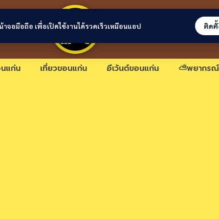
ขอนแก่นลิงก์
่หน้าจอมือถือ เพื่อเปิดใช้งานได้รวดเร็วเหมือนแอป
ติดตั
นแก่น
เที่ยวขอนแก่น
อีเว้นต์ขอนแก่น
⛅พยากรณ์