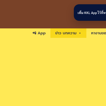
Skip to content
เพิ่ม KKL App ไว้ที
📲 App
ข่าว บทความ
หางานขอ