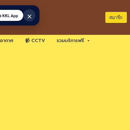
×
้ง KKL App
สมาชิก
อากาศ
📹 CCTV
รวมบริการฟรี