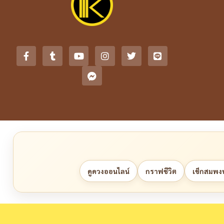
ดูดวงออนไลน์
กราฟชีวิต
เช็กสมพงษ์