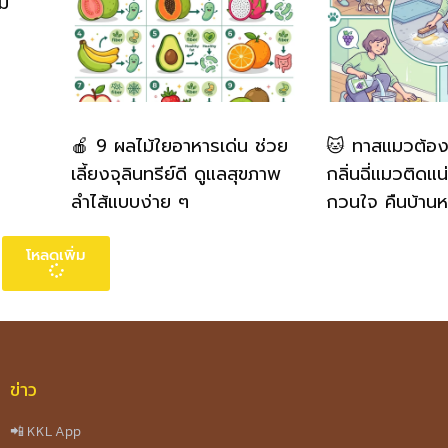
่ม
🍎 9 ผลไม้ใยอาหารเด่น ช่วย
🐱 ทาสแมวต้องรู้
เลี้ยงจุลินทรีย์ดี ดูแลสุขภาพ
กลิ่นฉี่แมวติดแน
ลำไส้แบบง่าย ๆ
กวนใจ คืนบ้าน
โหลดเพิ่ม
ข่าว
📲 KKL App