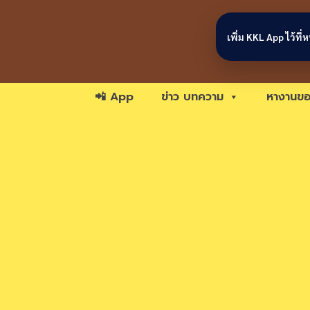
Skip to content
เพิ่ม KKL App ไว้ที
📲 App
ข่าว บทความ
หางานขอ