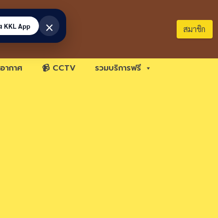
×
้ง KKL App
สมาชิก
อากาศ
📹 CCTV
รวมบริการฟรี