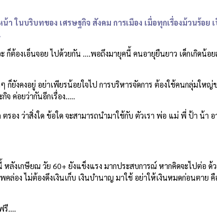
า ในบริบทของ เศรษฐกิจ สังคม การเมือง เมื่อทุกเรื่องม้วนร้อย เป
.
ะ ก็ต้องเอ็นจอย ไปด้วยกัน ….พอถึงมายุคนี้ คนอายุยืนยาว เด็กเกิดน้อย
็กๆ ก็ยังคงอยู่ อย่าเพียรน้อยใจไป การบริหารจัดการ ต้องใช้คนกลุ่มใหญ่
ค่อยว่ากันอีกเรื่อง…..
รอง ว่าสิ่งใด ข้อใด จะสามารถนำมาใช้กับ ตัวเรา พ่อ แม่ พี่ ป้า น้า อ
้ หลังเกษียณ วัย 60+ ยังแข็งแรง มากประสบการณ์ หากคิดจะไปต่อ ด้ว
พคล่อง ไม่ต้องดึงเงินเก็บ เงินบำนาญ มาใช้ อย่าให้เงินหมดก่อนตาย คือ 
ฟรี….