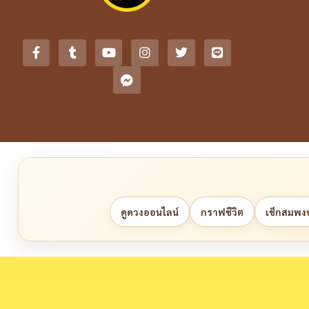
ดูดวงออนไลน์
กราฟชีวิต
เช็กสมพงษ์