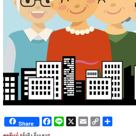
Facebook
Line
X
Email
Copy
Shar
Share
Link
คอลัมน์ “
รู้จริง ถิ่นเฮา
”