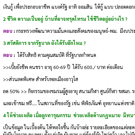
เงินกู้ เพื่อประกอบอาชีพ แบงค์รัฐ อาทิ ออมสิน ให้กู้ แบบ ปลอดดอกเบี
2 ชีวิต ความเป็นอยู่ บ้านที่อาจทรุดโทรม ใช้ชีวิตอยู่อย่างไร ?
ตอบ
:
กระทรวงพัฒนาความมั่นคงและสังคมของมนุษย์-พม. มีงบประมาณ ปร
3 สวัสดิการ จากรัฐบาล ยังได้รับอีกไหม ?
ตอบ
:
ได้รับสิทธิ ตามคุณสมบัติ ที่รัฐบาลกำหนด
>>เบี้ยยังชีพ คนชรา อายุ 60-69 ปี ได้รับ 600./ บาท ต่อเดือน
>>ส่วนลดพิเศษ สำหรับพลเมืองอาวุโส
ลด 50% >> กิจกรรมของชมรมผู้สูงอายุ สนามกีฬา ศูนย์กีฬา ขสมก. 
และเข้าชม ฟรี…. ในสถานที่ของรัฐ เช่น พิพิธภัณฑ์ อุทยานแห่งชาต
4 ให้ช่วยเหลือ เมื่อถูกทารุณกรรม ช่วยเหลือด้านกฏหมาย มีท
เป็นข้อมูล ในเบื้องต้น ให้พอใจชื้น กันบ้างล่ะ รายละเอียดของแต่ละ
ยังมีนโยบาย ดูแลคน ตั้งแต่เกิด ยันตาย แต่ต้องรู้จัก ไขว่คว้า เอง ไ