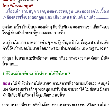
โดย “น้องดอกคูน”
….เรื่องเล่า อ่านสนุก ซอกมุมของบรรพบุรุษ และมองออกไปเบื้องหน้
เหลืองสะพรั่งของดอกคูณ และ เสียงแคน แล่นแต้ มาแล้ว…………
ยุคก่อนหน้า มักเป็นยุคของเด็กๆ คือ วันพิเศษของพวกเขา เด็กเกิดเยอ
ใหญ่ ย่อมมีนโยบายรัฐบาลออกมารองรับ
พบว่า นโยบาย มาตรการต่างๆ ของรัฐ จึงมุ่งเป้าไปที่กลุ่ม สว. ส่วนเด
ตัวชี้วัด กำหนดนโยบาย โดยภาพรวม ส่วนภาคย่อย เฉพาะฐาน เฉพาะกิจ 
ล่าสุด นโยบาย และสิทธิต่างๆ ออกมากัน มากพอควร ลองค่อยๆ นั่งคิด ต
บ้าง นะ….
1 ชีวิตหลังเกษียณ ยังทำงานได้อีกไหม ?
ตอบ
:
ได้ ซิ ยังทำงานได้สบายๆ ตามสภาพที่ร่างกายแข็งแรง คนยุคนี
เอง กับครอบครัว เล็กๆ พอสนุก แต่รับซ้าย จ่ายขวาได้ ไม่ขัดสน มีสภา
ค่า มีเกียรติในสังคม ได้จุนเจือคนรอบข้าง
การอบรมอาชีพ ทางสำนักจัดหางาน กระทรวงแรงงาน เปิดอบรมให้ 