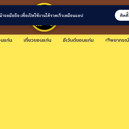
ขอนแก่นลิงก์
่หน้าจอมือถือ เพื่อเปิดใช้งานได้รวดเร็วเหมือนแอป
ติดตั
นแก่น
เที่ยวขอนแก่น
อีเว้นต์ขอนแก่น
⛅พยากรณ์