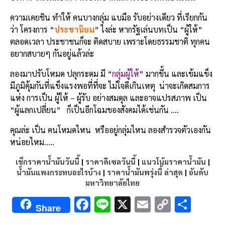
ความเคยชิน ทำให้ คนบางกลุ่ม แบมือ รับอย่างเดียว ที่เรียกกัน
ว่า โครงการ “
ประชานิยม
” ไงล่ะ หากรัฐเล่นบทเป็น “ผู้ให้”
ตลอดเวลา ประชาชนก็จะ ติดสบาย เพราะโดยธรรมชาติ ทุกคน
อยากสบายๆ กันอยู่แล้วล่ะ
ลองมาปรับโหมด ปลุกระดม มี “
กลุ่มผู้ให้
” มากขึ้น และเข้มแข็ง
มีภูมิคุ้มกันที่แข็งแรงพอที่ที่จะ ไม่ใจดีเกินเหตุ น่าจะเกิดสมการ
แห่ง การเป็น ผู้ให้ – ผู้รับ อย่างสมดุล และอาจแปรสภาพ เป็น
“ผู้แลกเปลี่ยน” ก็เป็นอีกโฉมของสังคมได้เช่นกัน ….
คุณล่ะ เป็น คนโหมดไหน หรืออยู่กลุ่มไหน ลองสำรวจตัวเองกัน
หน่อยไหม…..
เช็กราคาน้ำมันวันนี้
|
ราคาดีเซลวันนี้
|
แนวโน้มราคาน้ำมัน
|
น้ำมันแพงกระทบอะไรบ้าง
|
ราคาน้ำมันพรุ่งนี้ ล่าสุด
|
อันดับ
มหาวิทยาลัยไทย
F
Li
X
E
C
S
Share
ac
n
m
o
h