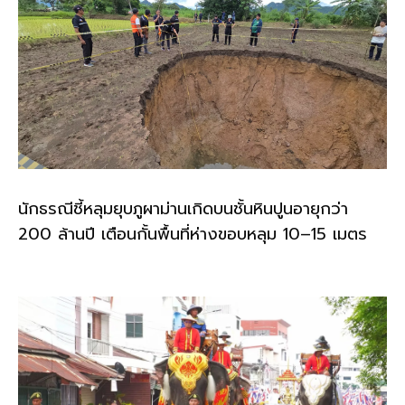
นักธรณีชี้หลุมยุบภูผาม่านเกิดบนชั้นหินปูนอายุกว่า
200 ล้านปี เตือนกั้นพื้นที่ห่างขอบหลุม 10–15 เมตร