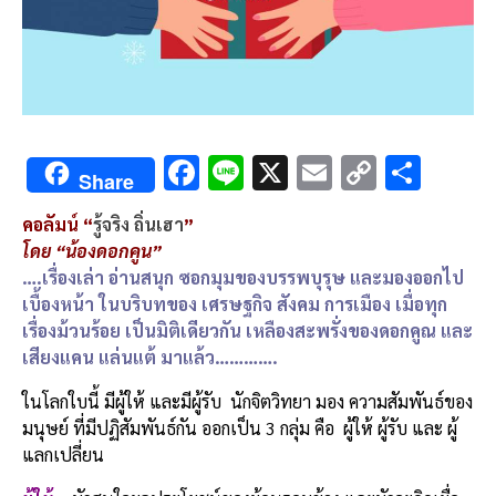
F
Li
X
E
C
S
Share
ac
n
m
o
h
คอลัมน์ “
รู้จริง ถิ่นเฮา
”
e
e
ai
py
ar
โดย “น้องดอกคูน”
b
l
Li
e
….เรื่องเล่า อ่านสนุก ซอกมุมของบรรพบุรุษ และมองออกไป
o
n
เบื้องหน้า ในบริบทของ เศรษฐกิจ สังคม การเมือง เมื่อทุก
เรื่องม้วนร้อย เป็นมิติเดียวกัน เหลืองสะพรั่งของดอกคูณ และ
o
k
เสียงแคน แล่นแต้ มาแล้ว………….
k
ในโลกใบนี้ มีผู้ให้ และมีผู้รับ นักจิตวิทยา มอง ความสัมพันธ์ของ
มนุษย์ ที่มีปฏิสัมพันธ์กัน ออกเป็น 3 กลุ่ม คือ ผู้ให้ ผู้รับ และ ผู้
แลกเปลี่ยน