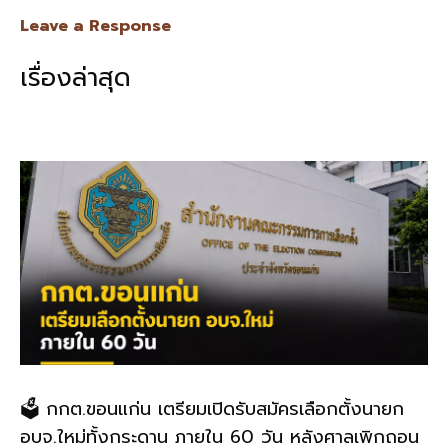
e
e
ai
py
ar
Leave a Response
b
l
Li
e
เรื่องล่าสุด
o
n
o
k
k
🗳️ กกต.ขอนแก่น เตรียมเปิดรับสมัครเลือกตั้งนายก
อบจ.ใหม่ทั้งกระดาน ภายใน 60 วัน หลังศาลเพิกถอน