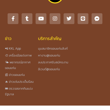
ข่าว
บริการสำคัญ
📲 KKL App
มุมสมาชิกขอนแก่นลิงก์
🎨 เครื่องมือแต่งภาพ
หางาน@ขอนแก่น
🌤️ พยากรณ์อากาศ
ลงประกาศรับสมัครงาน
ขอนแก่น
อีเวนต์@ขอนแก่น
📰 ข่าวขอนแก่น
🔥 ข่าวเด่นประเด็นร้อน
🎟️ ตรวจสลากกินแบ่ง
รัฐบาล