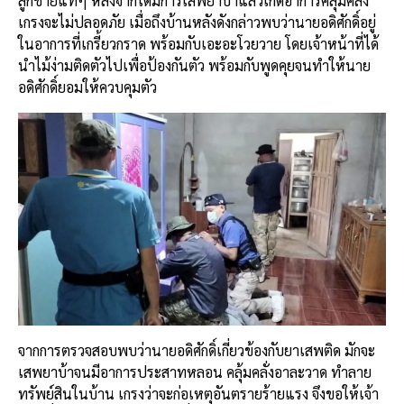
ลูกชายแท้ๆ หลังจากได้มีการเสพยาบ้าแล้วเกิดอาการคลุ้มคลั่ง
เกรงจะไม่ปลอดภัย เมื่อถึงบ้านหลังดังกล่าวพบว่านายอดิศักดิ์อยู่
ในอาการที่เกรี้ยวกราด พร้อมกับเอะอะโวยวาย โดยเจ้าหน้าที่ได้
นำไม้ง่ามติดตัวไปเพื่อป้องกันตัว พร้อมกับพูดคุยจนทำให้นาย
อดิศักดิ์ยอมให้ควบคุมตัว
จากการตรวจสอบพบว่านายอดิศักดิ์เกี่ยวข้องกับยาเสพติด มักจะ
เสพยาบ้าจนมีอาการประสาทหลอน คลุ้มคลั่งอาละวาด ทำลาย
ทรัพย์สินในบ้าน เกรงว่าจะก่อเหตุอันตรายร้ายแรง จึงขอให้เจ้า