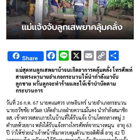
F
Li
X
E
C
S
Share
ac
n
m
o
h
แม่สุดทนลูกเสพยาบ้าจนเกิดอาการคลุ้มคลั่ง โทรศัพท์
e
e
ai
py
ar
สายตรงหานายอำเภอกระนวนให้นำกำลังมาจับ
b
l
Li
e
ลูกชาย หวั่นลูกจะทำร้ายและให้เข้าบำบัดตาม
กระบวนการ
o
n
o
k
วันที่ 26 ก.ค. 67 นายคเณศวร เกษอินทร์ นายอำเภอกระนวน
นายธวัชชัย ทวีผล ปลัดอำเภอฝ่ายความมั่นคง นำกำลังสมาชิก
k
อส. เข้าตรวจสอบภายในบ้านที่ได้รับแจ้ง บ้านโคกกลางหมู่ 3
ตำบลห้วยยาง หลังได้รับแจ้งทางโทรศัพท์จากนางหมุน
อายุ 63
ปี ว่าให้ช่วยนำเจ้าหน้าที่มาควบคุมตัวนายอดิศักดิ์ อายุ 42 ปี