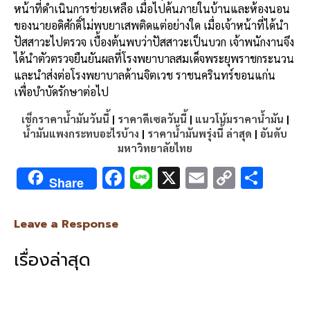
หน้าที่ดำเนินการช่วยเหลือ เมื่อไปค้นภายในบ้านและห้องนอน
ของนายอดิศักดิ์ไม่พบยาเสพติดแต่อย่างใด เมื่อเจ้าหน้าที่ได้นำ
ปัสสาวะไปตรวจ เบื้องต้นพบว่าปัสสาวะเป็นบวก เจ้าพนักงานจึง
ได้นำตัวตรวจยืนยันผลที่โรงพยาบาลสมเด็จพระยุพราชกระนวน
และนำส่งต่อโรงพยาบาลด้านจิตเวช ราชนครินทร์ขอนแก่น
เพื่อบำบัดรักษาต่อไป
เช็กราคาน้ำมันวันนี้
|
ราคาดีเซลวันนี้
|
แนวโน้มราคาน้ำมัน
|
น้ำมันแพงกระทบอะไรบ้าง
|
ราคาน้ำมันพรุ่งนี้ ล่าสุด
|
อันดับ
มหาวิทยาลัยไทย
F
Li
X
E
C
S
Share
ac
n
m
o
h
e
e
ai
py
ar
Leave a Response
b
l
Li
e
เรื่องล่าสุด
o
n
o
k