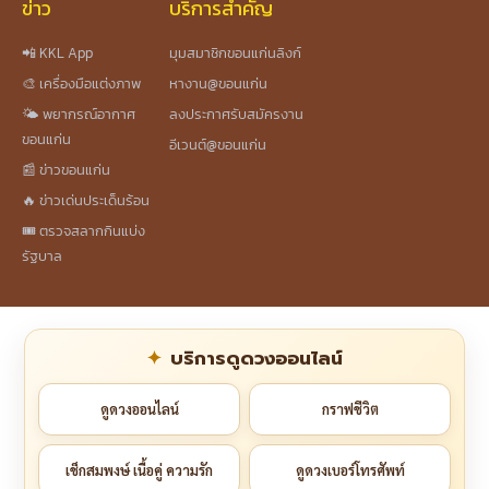
ข่าว
บริการสำคัญ
📲 KKL App
มุมสมาชิกขอนแก่นลิงก์
🎨 เครื่องมือแต่งภาพ
หางาน@ขอนแก่น
🌤️ พยากรณ์อากาศ
ลงประกาศรับสมัครงาน
ขอนแก่น
อีเวนต์@ขอนแก่น
📰 ข่าวขอนแก่น
🔥 ข่าวเด่นประเด็นร้อน
🎟️ ตรวจสลากกินแบ่ง
รัฐบาล
บริการดูดวงออนไลน์
ดูดวงออนไลน์
กราฟชีวิต
เช็กสมพงษ์ เนื้อคู่ ความรัก
ดูดวงเบอร์โทรศัพท์