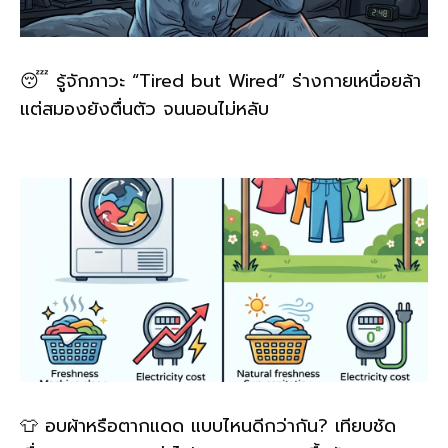
😴 รู้จักภาวะ “Tired but Wired” ร่างกายเหนื่อยล้า
แต่สมองยังตื่นตัว จนนอนไม่หลับ
👕 อบผ้าหรือตากแดด แบบไหนดีกว่ากัน? เทียบชัด