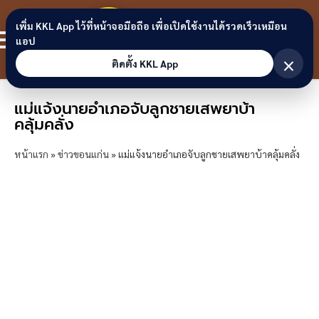
Skip to content
ขอนแก่น
เพิ่ม KKL App ไว้ที่หน้าจอมือถือ เพื่อเปิดใช้งานได้รวดเร็วเหมือน
สมาชิก
แอป
ลิงก์
×
ติดตั้ง KKL App
แม่แจ้งนายอำเภอจับลูกชายเสพยาบ้า
คลุ้มคลั่ง
หน้าแรก
»
ข่าวขอนแก่น
»
แม่แจ้งนายอำเภอจับลูกชายเสพยาบ้าคลุ้มคลั่ง