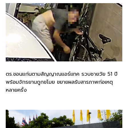
k
ตร.ขอนแก่นตามสัญญาณแอร์แทค รวบชายวัย 51 ปี
พร้อมจักรยานถูกขโมย ขยายผลรับสารภาพก่อเหตุ
หลายครั้ง