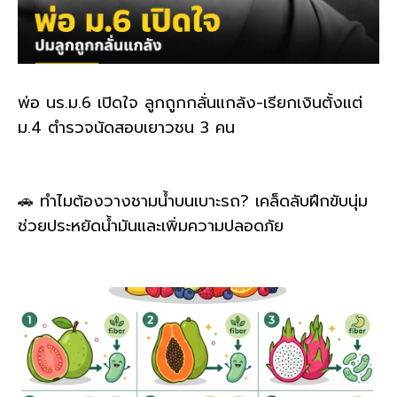
พ่อ นร.ม.6 เปิดใจ ลูกถูกกลั่นแกล้ง-เรียกเงินตั้งแต่
ม.4 ตำรวจนัดสอบเยาวชน 3 คน
🚗 ทำไมต้องวางชามน้ำบนเบาะรถ? เคล็ดลับฝึกขับนุ่ม
ช่วยประหยัดน้ำมันและเพิ่มความปลอดภัย