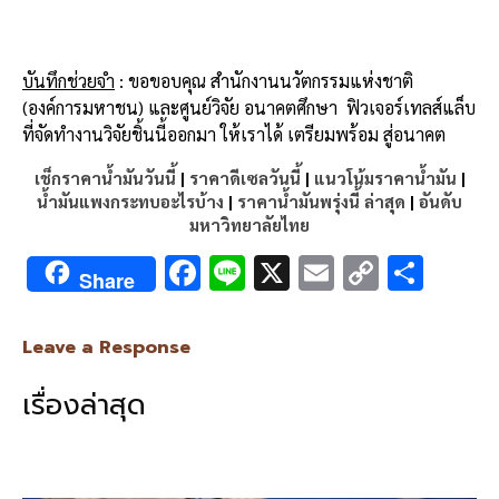
บันทึกช่วยจำ
: ขอขอบคุณ สำนักงานนวัตกรรมแห่งชาติ
(องค์การมหาชน) และศูนย์วิจัย อนาคตศึกษา ฟิวเจอร์เทลส์แล็บ
ที่จัดทำงานวิจัยชิ้นนี้ออกมา ให้เราได้ เตรียมพร้อม สู่อนาคต
เช็กราคาน้ำมันวันนี้
|
ราคาดีเซลวันนี้
|
แนวโน้มราคาน้ำมัน
|
น้ำมันแพงกระทบอะไรบ้าง
|
ราคาน้ำมันพรุ่งนี้ ล่าสุด
|
อันดับ
มหาวิทยาลัยไทย
F
Li
X
E
C
S
Share
ac
n
m
o
h
e
e
ai
py
ar
Leave a Response
b
l
Li
e
เรื่องล่าสุด
o
n
o
k
k