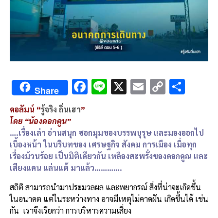
F
Li
X
E
C
S
Share
ac
n
m
o
h
คอลัมน์ “
รู้จริง ถิ่นเฮา
”
e
e
ai
py
ar
โดย “น้องดอกคูน”
b
l
Li
e
….เรื่องเล่า อ่านสนุก ซอกมุมของบรรพบุรุษ และมองออกไป
o
n
เบื้องหน้า ในบริบทของ เศรษฐกิจ สังคม การเมือง เมื่อทุก
เรื่องม้วนร้อย เป็นมิติเดียวกัน เหลืองสะพรั่งของดอกคูณ และ
o
k
เสียงแคน แล่นแต้ มาแล้ว………….
k
สถิติ สามารถนำมาประมวลผล และพยากรณ์ สิ่งที่น่าจะเกิดขึ้น
ในอนาคต แต่ในระหว่างทาง อาจมีเหตุไม่คาดฝัน เกิดขึ้นได้ เช่น
กัน เราจึงเรียกว่า การบริหารความเสี่ยง