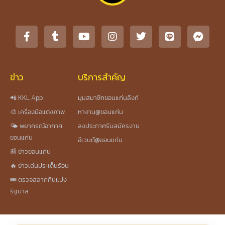
ข่าว
บริการสำคัญ
📲 KKL App
มุมสมาชิกขอนแก่นลิงก์
🎨 เครื่องมือแต่งภาพ
หางาน@ขอนแก่น
🌤️ พยากรณ์อากาศ
ลงประกาศรับสมัครงาน
ขอนแก่น
อีเวนต์@ขอนแก่น
📰 ข่าวขอนแก่น
🔥 ข่าวเด่นประเด็นร้อน
🎟️ ตรวจสลากกินแบ่ง
รัฐบาล