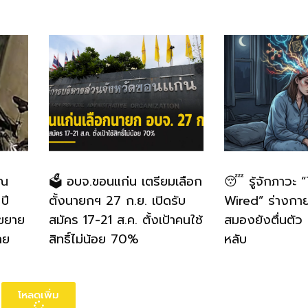
าณ
🗳️ อบจ.ขอนแก่น เตรียมเลือก
😴 รู้จักภาวะ 
ปี
ตั้งนายกฯ 27 ก.ย. เปิดรับ
Wired” ร่างกายเ
ขยาย
สมัคร 17-21 ส.ค. ตั้งเป้าคนใช้
สมองยังตื่นตัว
าย
สิทธิ์ไม่น้อย 70%
หลับ
โหลดเพิ่ม