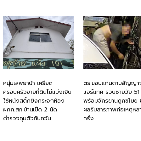
หนุ่มเสพยาบ้า เครียด
ตร.ขอนแก่นตามสัญญ
ครอบครัวขายที่ดินไม่แบ่งเงิน
แอร์แทค รวบชายวัย 51 
ใช้หนังสติ๊กยิงกระจกห้อง
พร้อมจักรยานถูกขโมย 
ผกก.สภ.บ้านเป็ด 2 นัด
ผลรับสารภาพก่อเหตุหล
ตำรวจคุมตัวทันควัน
ครั้ง