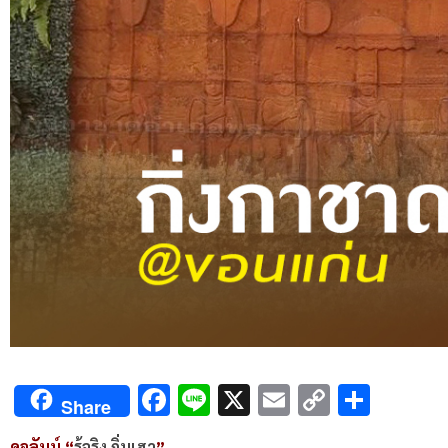
Facebook
Line
X
Email
Copy
Shar
Share
Link
คอลัมน์ “
รู้จริง ถิ่นเฮา
”