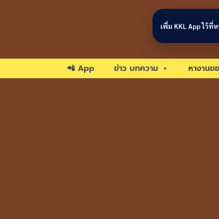
Skip to content
เพิ่ม KKL App ไว้ที
📲 App
ข่าว บทความ
หางานขอ