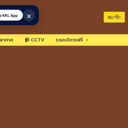
×
้ง KKL App
สมาชิก
อากาศ
📹 CCTV
รวมบริการฟรี