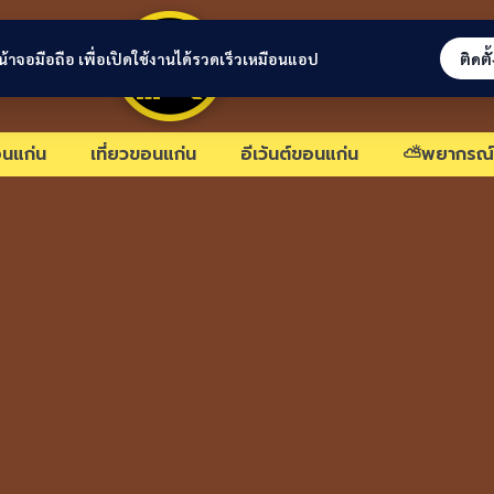
ขอนแก่นลิงก์
่หน้าจอมือถือ เพื่อเปิดใช้งานได้รวดเร็วเหมือนแอป
ติดตั
นแก่น
เที่ยวขอนแก่น
อีเว้นต์ขอนแก่น
⛅พยากรณ์