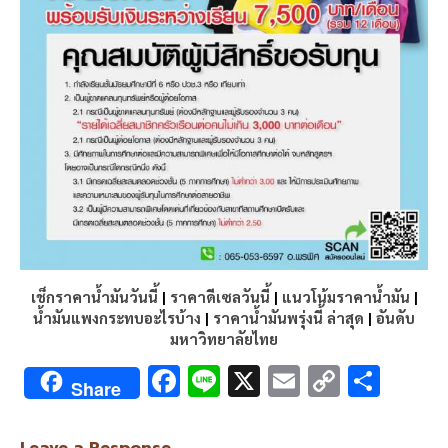
เช็กราคาน้ำมันวันนี้
|
ราคาดีเซลวันนี้
|
แนวโน้มราคาน้ำมัน
|
น้ำมันแพงกระทบอะไรบ้าง
|
ราคาน้ำมันพรุ่งนี้ ล่าสุด
|
อันดับ
มหาวิทยาลัยไทย
F
Li
X
E
C
S
Share
ac
n
m
o
h
e
e
ai
py
ar