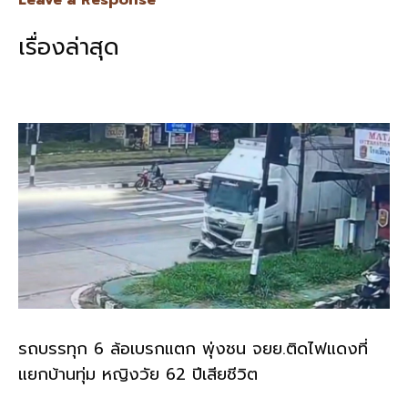
Leave a Response
b
l
Li
e
เรื่องล่าสุด
o
n
o
k
k
รถบรรทุก 6 ล้อเบรกแตก พุ่งชน จยย.ติดไฟแดงที่
แยกบ้านทุ่ม หญิงวัย 62 ปีเสียชีวิต