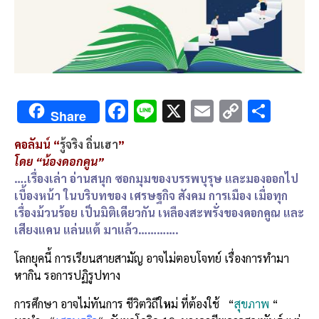
F
Li
X
E
C
S
Share
ac
n
m
o
h
คอลัมน์ “
รู้จริง ถิ่นเฮา
”
e
e
ai
py
ar
โดย “น้องดอกคูน”
b
l
Li
e
….เรื่องเล่า อ่านสนุก ซอกมุมของบรรพบุรุษ และมองออกไป
o
n
เบื้องหน้า ในบริบทของ เศรษฐกิจ สังคม การเมือง เมื่อทุก
เรื่องม้วนร้อย เป็นมิติเดียวกัน เหลืองสะพรั่งของดอกคูณ และ
o
k
เสียงแคน แล่นแต้ มาแล้ว………….
k
โลกยุคนี้ การเรียนสายสามัญ อาจไม่ตอบโจทย์ เรื่องการทำมา
หากิน รอการปฏิรูปทาง
การศึกษา อาจไม่ทันการ ชีวิตวิถีใ
ห
ม่ ที่ต้องใช้ “
สุขภาพ
“