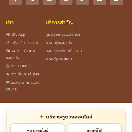
ข่าว
บริการสำคัญ
📲 KKL App
มุมสมาชิกขอนแก่นลิงก์
🎨 เครื่องมือแต่งภาพ
หางาน@ขอนแก่น
🌤️ พยากรณ์อากาศ
ลงประกาศรับสมัครงาน
ขอนแก่น
อีเวนต์@ขอนแก่น
📰 ข่าวขอนแก่น
🔥 ข่าวเด่นประเด็นร้อน
🎟️ ตรวจสลากกินแบ่ง
รัฐบาล
บริการดูดวงออนไลน์
ดูดวงออนไลน์
กราฟชีวิต