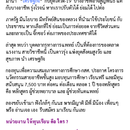
มานำ “
เศรษฐกิจ
“ กับยุคโควิด-19 บางอาชีพอาจสูญพันธ์ แต่
กับบางอาชีพ รุ่งโรจน์ หากเราปรับตัวได้ ย่อมได้ ไปต่อ
ภาครัฐ มีนโยบาย มีทรัพย์สินของหลวง ที่นำมาใช้ประโยชน์ กับ
ประชาชน หากเลือกที่ใช่ ย่อมเป็นการต่อยอด จากชีวิตส่วนตน
และกลายเป็น จิ๊กซอว์ ต่อภาพของประเทศชาติได้
ล่าสุด พบว่า บุคคลากรทางการแพทย์ เป็นที่ต้องการของตลาด
แรงงาน สายวิชาชีพนี้ เป็นดาวรุ่ง แ
ห่
งยุคสังคมสูงวัย และ
สุขภาพ นำ เศรษฐกิจ
กองทุนเพื่อความเสมอภาคทางการศึกษา-กสศ. ประกาศ โครงการ
นวัตกรรมสายอาชีพชั้นสูง มอบทุนการศึกษา เรียนฟรี และมีทุน
สนับสนุน 7,500 บาท ต่อคน ต่อเดือน ตลอด 1 ปี ของหลักสูตร
คือ หลักสูตร ผู้ช่วยพยาบาล และ ผู้ช่วยทันตแพทย์
ลองขยับเข้ามา ฟังใกล้ๆ กันนะ
หา
กมีญาติ มีพี่ มีน้อง เพื่อนๆ
ห
รือ อ่านเจอ เอง รีบสมัคร มาเรียน กันเลย
ห
น่วยงาน ให้ทุนเรียน คือ ใคร
?