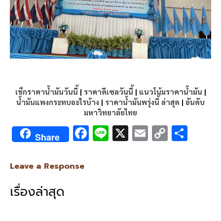
เช็กราคาน้ำมันวันนี้
|
ราคาดีเซลวันนี้
|
แนวโน้มราคาน้ำมัน
|
น้ำมันแพงกระทบอะไรบ้าง
|
ราคาน้ำมันพรุ่งนี้ ล่าสุด
|
อันดับ
มหาวิทยาลัยไทย
F
Li
X
E
C
S
Share
ac
n
m
o
h
e
e
ai
py
ar
Leave a Response
b
l
Li
e
เรื่องล่าสุด
o
n
o
k