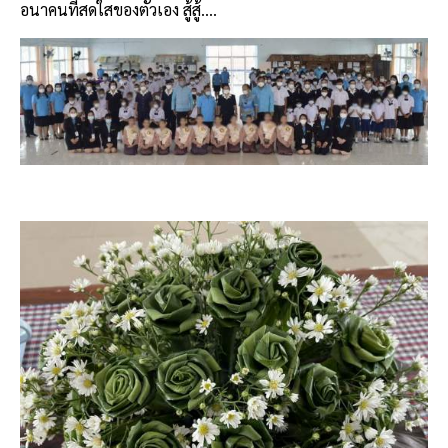
อนาคนที่สดใสของตัวเอง สู้สู้….