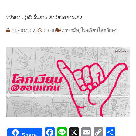
หน้าแรก
»
รู้จริง ถิ่นเฮา
»
โลกเงียบ@ขอนแก่น
11/08/2022
09:00
ภาษามือ
,
โรงเรียนโสตศึกษา
F
Li
X
E
C
S
Share