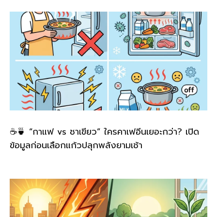
k
☕🍵 “กาแฟ vs ชาเขียว” ใครคาเฟอีนเยอะกว่า? เปิด
ข้อมูลก่อนเลือกแก้วปลุกพลังยามเช้า