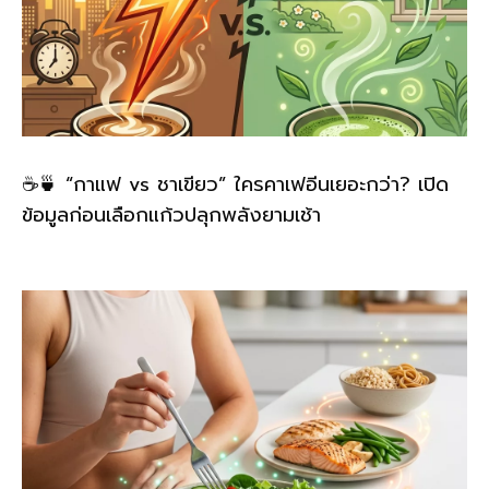
☕🍵 “กาแฟ vs ชาเขียว” ใครคาเฟอีนเยอะกว่า? เปิด
ข้อมูลก่อนเลือกแก้วปลุกพลังยามเช้า