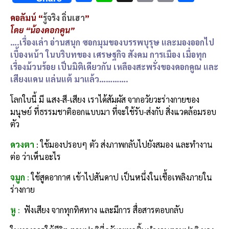
ac
n
m
o
h
คอลัมน์ “
รู้จริง ถิ่นเฮา
”
e
e
ai
py
ar
โดย “น้องดอกคูน”
b
l
Li
e
….เรื่องเล่า อ่านสนุก ซอกมุมของบรรพบุรุษ และมองออกไป
o
n
เบื้องหน้า ในบริบทของ เศรษฐกิจ สังคม การเมือง เมื่อทุก
เรื่องม้วนร้อย เป็นมิติเดียวกัน เหลืองสะพรั่งของดอกคูณ และ
o
k
เสียงแคน แล่นแต้ มาแล้ว………….
k
โลกใบนี้ มี แสง-สี-เสียง เราได้สัมผัส จากอวัยวะร่างกายของ
มนุษย์ ที่ธรรมชาติออกแบบมา ที่จะใช้รับ-ส่งกับ สิ่งแวดล้อมรอบ
ตัว
ดวงตา
: ใช้มองปรอบๆ ตัว ส่งภาพกลับไปยังสมอง และทำงาน
ต่อ ว่าเห็นอะไร
จมูก
:
ใช้สูดอากาศ เข้าไปสันดาป เป็นหนึ่งในเชื้อเพลิงภายใน
ร่างกาย
หู
:
ฟังเสียง จากทุกทิศทาง และมีการ สื่อสารตอบกลับ