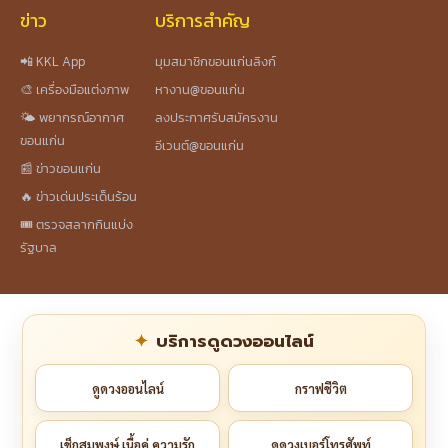
ข่าว
บริการสำคัญ
📲 KKL App
มุมสมาชิกขอนแก่นลิงก์
🎨 เครื่องมือแต่งภาพ
หางาน@ขอนแก่น
🌤️ พยากรณ์อากาศ
ลงประกาศรับสมัครงาน
ขอนแก่น
อีเวนต์@ขอนแก่น
📰 ข่าวขอนแก่น
🔥 ข่าวเด่นประเด็นร้อน
🎟️ ตรวจสลากกินแบ่ง
รัฐบาล
บริการดูดวงออนไลน์
ดูดวงออนไลน์
กราฟชีวิต
เช็กสมพงษ์ เนื้อคู่ ความรัก
ดูดวงเบอร์โทรศัพท์