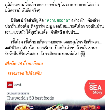
ภูมิต้านทาน โรคภัย ลดอาการต่างๆ ในระบบร่างกาย ได้อย่าง
มหัศจรรย์ พันลึก จริงๆ……..
มีข้อแม้ ข้อสำคัญ คือ
“
ความสะอาด
”
อย่าง ผัก…ต้องล้าง
ปลาร้า..ต้องต้ม ติดชาร์ท เมนู ยอดนิยม…ระดับโลก ของกินบ้าน
เฮา…แซ่บนัว ได้ทุกมื้อ..เด้อ…คักอีหลี แซ่บนัว….
เชื้อโรค เชื้อร้าย กลัวความสะอาด เจอสมุนไพร อีกสักดอก…
จะมีชีวิตอยู่เยี่ยงใด…ตายเรียบ…ป้องกัน ง่ายๆ ด้วยตัวเรานะ…
รับวัคซีนชีวิตเข็มสอง…โปรดติดตาม ตอนต่อไป..สู้สู้…..
#โควิด-19 กี่รอบ กี่รอบ
เราจะรอด ไปด้วยกัน