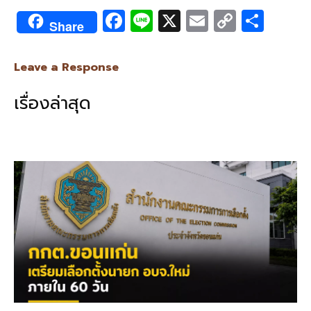
F
Li
X
E
C
S
Share
ac
n
m
o
h
e
e
ai
py
ar
Leave a Response
b
l
Li
e
เรื่องล่าสุด
o
n
o
k
k