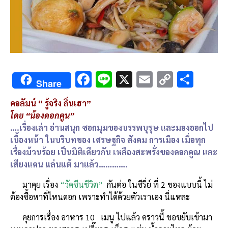
F
Li
X
E
C
S
Share
ac
n
m
o
h
คอลัมน์ “ รู้จริง ถิ่นเฮา”
e
e
ai
py
ar
โดย “น้องดอกคูน”
b
l
Li
e
….เรื่องเล่า อ่านสนุก ซอกมุมของบรรพบุรุษ และมองออกไป
o
n
เบื้องหน้า ในบริบทของ เศรษฐกิจ สังคม การเมือง เมื่อทุก
เรื่องม้วนร้อย เป็นมิติเดียวกัน เหลืองสะพรั่งของดอกคูณ และ
o
k
เสียงแคน แล่นแต้ มาแล้ว………….
k
มาคุย เรื่อง
“วัคซีนชีวิต”
กันต่อ ในซีรี่ย์ ที่ 2 ของแบบนี้ ไม่
ต้องซื้อหาที่ไหนดอก เพราะทำได้ด้วยตัวเราเอง นี่แหละ
คุยการเรื่อง อาหาร 10 เมนู ไปแล้ว คราวนี้ ขอขยับเข้ามา