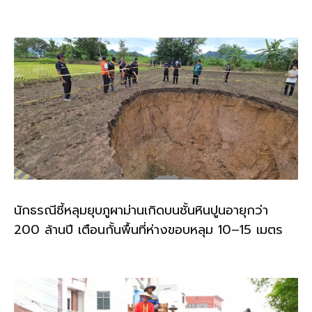
นักธรณีชี้หลุมยุบภูผาม่านเกิดบนชั้นหินปูนอายุกว่า
200 ล้านปี เตือนกั้นพื้นที่ห่างขอบหลุม 10–15 เมตร