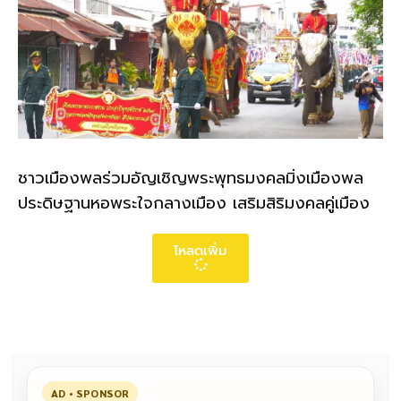
ชาวเมืองพลร่วมอัญเชิญพระพุทธมงคลมิ่งเมืองพล
ประดิษฐานหอพระใจกลางเมือง เสริมสิริมงคลคู่เมือง
โหลดเพิ่ม
AD • SPONSOR