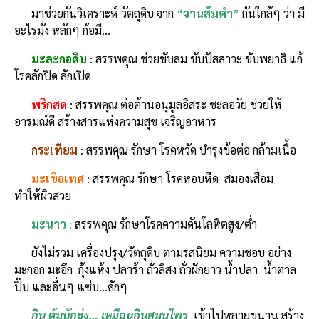
มาช่วยกันวิเคราะห์ วัตถุดิบ จาก
“
จานส้มตำ
”
กันใกล้ๆ ว่า มี
อะไรมั่ง หลักๆ ก้อมี…
มะละกอดิบ
: สรรพคุณ ช่วยขับลม ขับปัสสาวะ ขับพยาธิ แก้
โรคลักปิด ลักเปิด
พริกสด
: สรรพคุณ ต่อต้านอนุมูลอิสระ ชะลอวัย ช่วยให้
อารมณ์ดี สร้างสารแห่งความสุข เจริญอาหาร
กระเทียม
: สรรพคุณ รักษา โรคหวัด บำรุงข้อต่อ กล้ามเนื้อ
มะเขือเทศ
: สรรพคุณ รักษา โรคหอบหืด สมองเสื่อม
ทำให้ผิวสวย
มะนาว
:
สรรพคุณ รักษาโรคความดันโลหิตสูง/ต่ำ
ยังไม่รวม เครื่องปรุง/วัตถุดิบ ตามรสนิยม ความชอบ อย่าง
มะกอก มะอึก กุ้งแห้ง ปลาร้า ถั่วลิสง ถั่วฝักยาว น้ำปลา น้ำตาล
ปิ๊บ และอื่นๆ แซ่บ…คักๆ
กิน ต้มบักฮุ่ง
… เหมือนกินสมุนไพร
เข้าไปหลายขนาน สร้าง