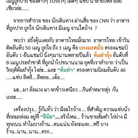
เมนูถูกปาก ของสาวๆ เปรี๊ยวๆ เผ็ดๆ แซ่บ น้ำลายไหล ย้อย
เชียวล่ะ……
จากการสำรวจ ของ นักเดินทาง ผ่านสื่อ ของ CNN ว่า อาหาร
ที่ถูกปาก ถูกใจ นักเดินทาง มีเมนู จานใดบ้าง ?
พบว่า ฝรั่งคุ้นเคยกับ อาหารไทยมั่กมาก อาหารไทย เข้าวิน
ติดอันดับ 50 เมนู ถูกใจ ถึง 3 เมนู คือ
แกงมะสมั่น
ครองแชมป์
อันดับ 1-ยืนแชมป์ นิ่งๆมานานหลายปีแล้ว
ต้มยำกุ้ง
อันดับที่
8-เมนูประจำชาติ ที่ถูกนำไปขนานนาม ยุคที่เราลำบาก ว่าเป็น
วิกฤติต้มยำกุ้ง ไงล่ะ…และ
“ส้มตำ
”
ครองความนิยมอันดับ 46
…..แซ่บ อีหลี….อีหลอ…เด้อ….
มะ…มา ล้อมวง มา จกข้าวเหนียว …กินตำหมากฮุ่ง กัน
เถอะ…..
เครื่องปรุง… รู้กันทั่ว ว่า มีอะไรบ้าง … ที่สำคัญ ความแซ่บนัว
ที่กลมกล่อม อยู่ที่
“ฝีมือ”
….
จริงไหม… ร้านขายส้มตำ ไก่ย่าง มี
ทุกถนน ทำไมบางร้าน…คนแน่น ยังกะแจก…ฟรี บาง
ร้าน..นาน..นาน…ครก…