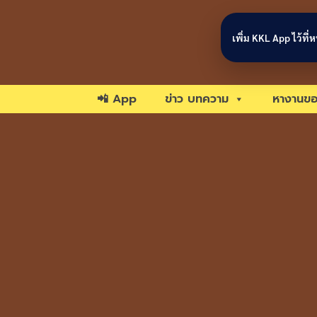
Skip to content
เพิ่ม KKL App ไว้ที
📲 App
ข่าว บทความ
หางานขอ