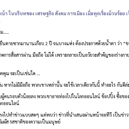
า ในบริบทของ เศรษฐกิจ สังคม การเมือง เมื่อทุกเรื่องม้วนร้อย เป
.
็ม…..
จากยืนตายซากมานานเกือบ 2 ปี จนบางแห่ง ต้องประกาศด้วยน้ำตา ว่า “
ารสื่อสารผ่าน มือถือ ไม่ได้ เพราะกลายเป็นอวัยวะสำคัญของร่างกาย ท
วิตคุณ จะเป็นเช่นใด …
วัน หากไม่มีมือถือ พวกเขาเหล่านั้น จะใช้เวลาเดียวกันนี้ ทำอะไร กันดีล
์กับผู้คนรอบตัวน้อยลง พวกเขาอาจท่องไปในโลกออนไลน์ ช้อปปิ้ง ซื้อข
โลกออนไลน์
าวลงไปทำข่าวแบบสดๆ แต่พบว่า ข่าวที่นำเสนอผ่านหน้าจอทีวี เป็นข่าว
ดสัมผัส รสชาติของความเป็นมนุษย์