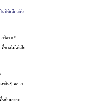
็นมิติเดียวกัน
ขายกิจการ”
ี่ขาดไม่ได้เสีย
่ะ ……..
องเพลินๆ หลาย
ที่หยิบมาจาก