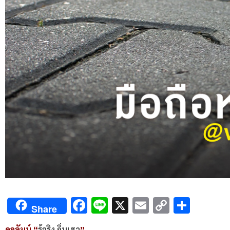
Facebook
Line
X
Email
Copy
Shar
Share
Link
คอลัมน์ “
รู้จริง ถิ่นเฮา
”