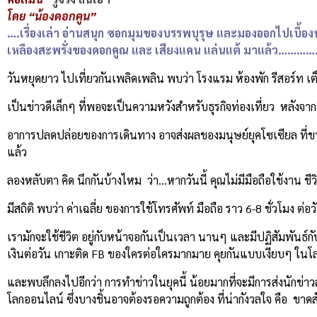
โดย “น้องดอกคูน”
….เรื่องเล่า อ่านสนุก ซอกมุมของบรรพบุรุษ และมองออกไปเบื้องหน้
เหลืองสะพรั่งของดอกคูณ และ เสียงแคน แล่นแต้ มาแล้ว…………
วันหยุดยาว ไปเที่ยวกันเพลิดเพลิน พบว่า โรงแรม ห้องพัก รีสอร์ท เต
เป็นข่าวดีเล็กๆ ที่พอจะเป็นความหวังสำหรับธุรกิจท่องเที่ยว หลัง
อาการปลดปล่อยของการเดินทาง อาจส่งผลของมนุษย์ยุคโซเซียล ที่ขาดก
แล้ว
ลองหลับตา คิด นึกกันบ้างไหม ว่า…หากวันนี้ คุณไม่มีมือถือใช้งาน ชี
มีสถิติ พบว่า ค่าเฉลี่ย ของการใช้โทรศัพท์ มือถือ ราว 6-8 ชั่วโมง ต่อ
เรามักจะใช้ชีวิต อยู่กับหน้าจอกันเป็นเวลา นานๆ และมีปฏิสัมพันธ
เงินต่อวัน เกาะติด FB ของใครต่อใครมากมาย คุยกันแบบเงียบๆ ใน
และพบลึกลงไปอีกว่า การทำข่าวในยุคนี้ น้อยมากที่จะมีการส่งนักข่
โลกออนไลน์ ซึ่งบางชิ้นอาจต้องรอความถูกต้อง ที่น่ากังวลใจ คือ ขา