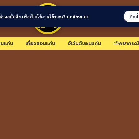
ขอนแก่นลิงก์
่หน้าจอมือถือ เพื่อเปิดใช้งานได้รวดเร็วเหมือนแอป
ติดตั
นแก่น
เที่ยวขอนแก่น
อีเว้นต์ขอนแก่น
⛅พยากรณ์