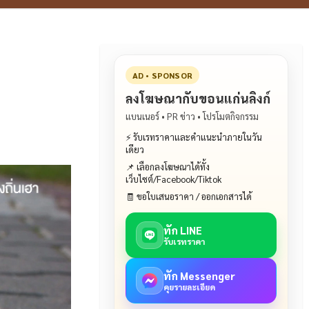
AD • SPONSOR
ลงโฆษณากับขอนแก่นลิงก์
แบนเนอร์ • PR ข่าว • โปรโมตกิจกรรม
⚡ รับเรทราคาและคำแนะนำภายในวัน
เดียว
📌 เลือกลงโฆษณาได้ทั้ง
เว็บไซต์/Facebook/Tiktok
🧾 ขอใบเสนอราคา / ออกเอกสารได้
ทัก LINE
รับเรทราคา
ทัก Messenger
คุยรายละเอียด