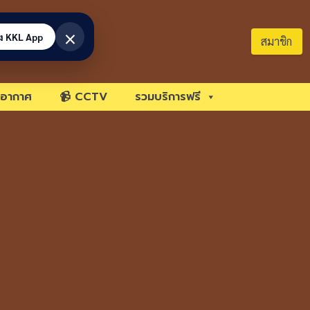
×
้ง KKL App
สมาชิก
อากาศ
📹 CCTV
รวมบริการฟรี