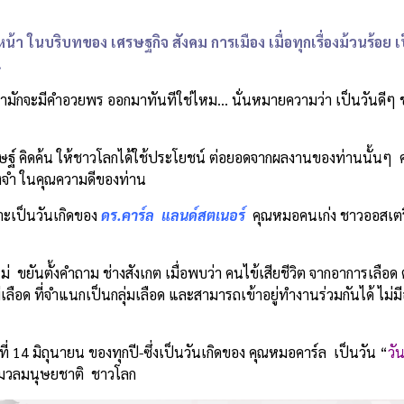
า ในบริบทของ เศรษฐกิจ สังคม การเมือง เมื่อทุกเรื่องม้วนร้อย เป
.
เรามักจะมีคำอวยพร ออกมาทันทีใช่ไหม… นั่นหมายความว่า เป็นวันดีๆ ข
ษฐ์ คิดค้น ให้ชาวโลกได้ใช้ประโยชน์ ต่อยอดจากผลงานของท่านนั้นๆ คน
มทรงจำ ในคุณความดีของท่าน
ะเป็นวันเกิดของ
ดร
.คาร์ล แลนด์สตเนอร์
คุณหมอคนเก่ง ชาวออสเตรีย
ยันตั้งคำถาม ช่างสังเกต เมื่อพบว่า คนไข้เสียชีวิต จากอาการเลือด 
หมู่เลือด ที่จำแนกเป็นกลุ่มเลือด และสามารถเข้าอยู่ทำงานร่วมกันได้ ไม่
ี่ 14 มิถุนายน ของทุกปี-ซึ่งเป็นวันเกิดของ คุณหมอคาร์ล เป็นวัน “
วั
มู่มวลมนุษยชาติ ชาวโลก