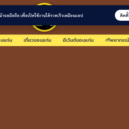
ขอนแก่นลิงก์
่หน้าจอมือถือ เพื่อเปิดใช้งานได้รวดเร็วเหมือนแอป
ติดตั
นแก่น
เที่ยวขอนแก่น
อีเว้นต์ขอนแก่น
⛅พยากรณ์