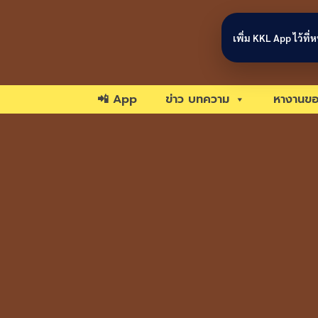
Skip to content
เพิ่ม KKL App ไว้ที
📲 App
ข่าว บทความ
หางานขอ