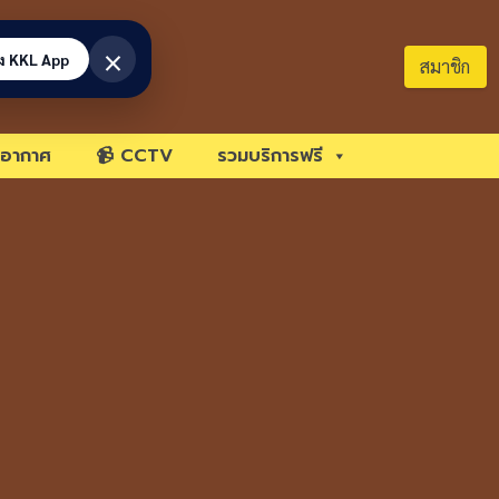
×
้ง KKL App
สมาชิก
อากาศ
📹 CCTV
รวมบริการฟรี