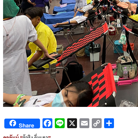
Facebook
Line
X
Email
Copy
Shar
Share
Link
คอลัมน์ “
รู้จริง ถิ่นเฮา
”