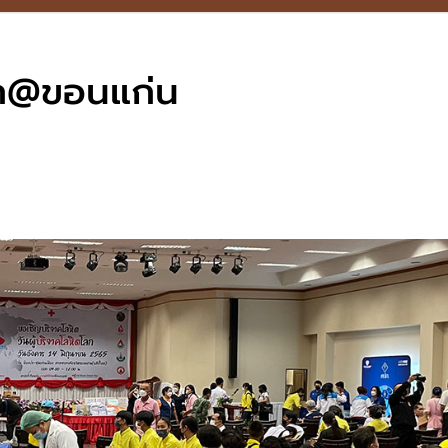
โลก@ขอนแก่น