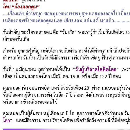
โดย “น้องดอกคูน”
….เรื่องเล่า อ่านสนุก ซอกมุมของบรรพบุรุษ และมองออกไปเบื้องหน้
เหลืองสะพรั่งของดอกคูณ และ เสียงแคน แล่นแต้ มาแล้ว…………
วันสำคัญ ของใครหลายคน คือ “วันเกิด“ พอเรารู้ว่าเป็นวันเกิดใคร 
เจ้าของวันเกิด
สำหรับ บุคคลสำคัญ ระดับโลก ระดับตำนาน ซึ่งได้ทำความดี นักประดิ
กำหนดวัน วันนั้น เป็นวันที่มีกิจกรรม เพื่อรำลึก เชิดชู ฟื้นฟู ควา
วันที่ 14 มิถุนายน ถูกกำหนดให้เป็น “
วันผู้บริจาคโลหิตโลก
“ เพรา
เลือด เป็นคนแรกของโลก เมื่อปี คศ. 1900 หรือ เมื่อ 122 ปี ก่อน
คุณหมอคาร์ล จบแพทย์ศาสตร์ ด้วยวัยเพียง 23 ทำงานแบบคนรุ่นใหม่ ข
รับเลือดจากผู้อื่น จนกระทั่ง ในอีก 7 ปี ต่อมา จึงค้นพบว่า มนุษย์ มี
หรืออาการข้างเคียงของคนไข้
คุณหมอ เป็นผู้ค้นพบ หมู่เลือด เอ บี โอ สภากาชาดโลก จึงกำหนด วันท
โลก
“ และมีกิจกรรม การบริจาคโลหิต เพื่อรำลึกถึง ความดี ที่มีต่อห