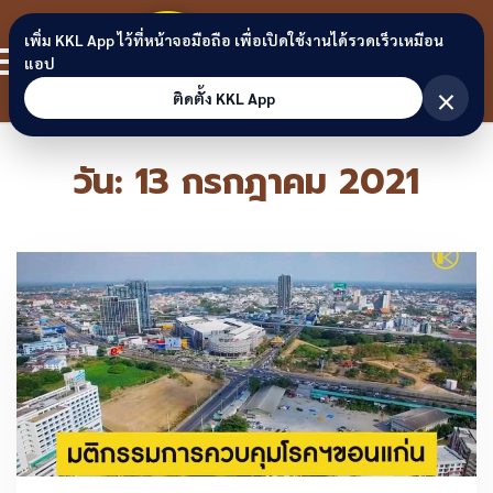
Skip to content
ขอนแก่น
เพิ่ม KKL App ไว้ที่หน้าจอมือถือ เพื่อเปิดใช้งานได้รวดเร็วเหมือน
สมาชิก
แอป
ลิงก์
×
ติดตั้ง KKL App
วัน:
13 กรกฎาคม 2021