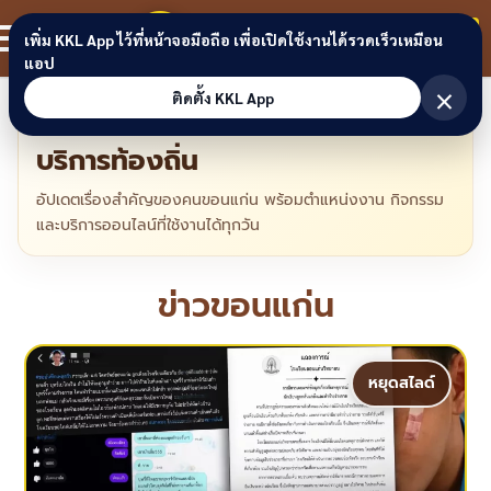
ข้ามไปยังเนื้อหาหลัก
ขอนแก่นลิงก์
สมาชิก
เพิ่ม KKL App ไว้ที่หน้าจอมือถือ เพื่อเปิดใช้งานได้รวดเร็วเหมือน
แอป
×
ติดตั้ง KKL App
ข่าวขอนแก่นวันนี้ งาน อีเวนต์ และ
บริการท้องถิ่น
อัปเดตเรื่องสำคัญของคนขอนแก่น พร้อมตำแหน่งงาน กิจกรรม
และบริการออนไลน์ที่ใช้งานได้ทุกวัน
ข่าวขอนแก่น
หยุดสไลด์