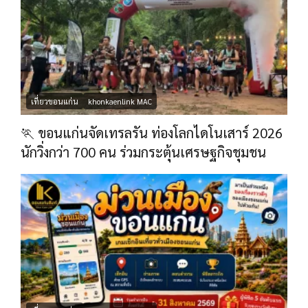
เที่ยวขอนแก่น
khonkaenlink MAC
🏃 ขอนแก่นจัดเทรลรัน ท่องโลกไดโนเสาร์ 2026
นักวิ่งกว่า 700 คน ร่วมกระตุ้นเศรษฐกิจชุมชน