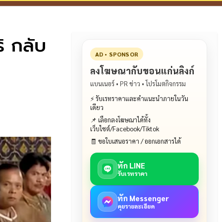
ิ กลับ
AD • SPONSOR
ลงโฆษณากับขอนแก่นลิงก์
แบนเนอร์ • PR ข่าว • โปรโมตกิจกรรม
⚡ รับเรทราคาและคำแนะนำภายในวัน
เดียว
📌 เลือกลงโฆษณาได้ทั้ง
เว็บไซต์/Facebook/Tiktok
🧾 ขอใบเสนอราคา / ออกเอกสารได้
ทัก LINE
รับเรทราคา
ทัก Messenger
คุยรายละเอียด