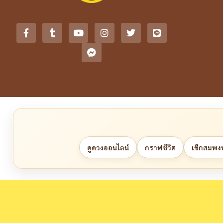
ดูดวงออนไลน์
กราฟชีวิต
เช็กสมพงษ์