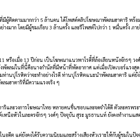
e
ีผู้ติดตามมากกว่า 5 ล้านคน ได้โพสต์คลิปโฆษณาพัดลมฮาตาริ พร้อม
งมาก โดยมีผู้ชมเกือบ 3 ล้านครั้ง และรีโพสต์ไปกว่า 1 หมื่นครั้ง ภา
มื่อ 13 ปีก่อน เป็นโฆษณาแนวพาโรดี้ที่ล้อเลียนหนังจักรๆ วงศ์ๆ
่งพัดลมในที่นี้คือนางกำนัลที่มีหน้าที่พัดอากาศ แต่เมื่อเปิดเบอร์แรงสุ
่านปุโรหิตว่าจะทำอย่างไรดี ท่านปุโรหิตแนะนำพัดลมฮาตาริ แต่ยัง
ดลมฮาตาริที่มีความแรงจริง ๆ
และวงการโฆษณาไทย หลายคนชื่นชอบและจดจำได้ดี ตัวละครพร
งค์เหนือหัวในละครจักรๆ วงศ์ๆ ปัจจุบัน สุระ มูรธานนท์ ยังคงทำงานแส
่ยังคงได้รับความนิยมและสร้างเสียงหัวเราะให้กับผู้ชมในปัจจุบ