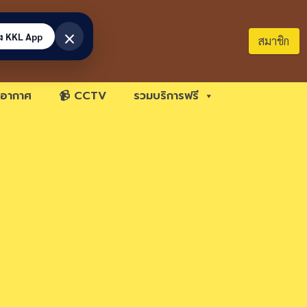
×
้ง KKL App
สมาชิก
อากาศ
📹 CCTV
รวมบริการฟรี