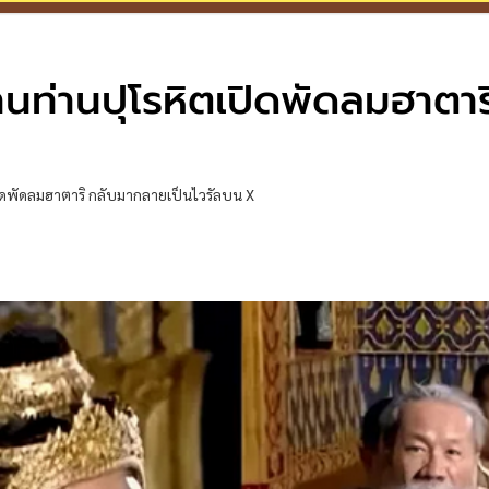
นท่านปุโรหิตเปิดพัดลมฮาตาร
ิดพัดลมฮาตาริ กลับมากลายเป็นไวรัลบน X