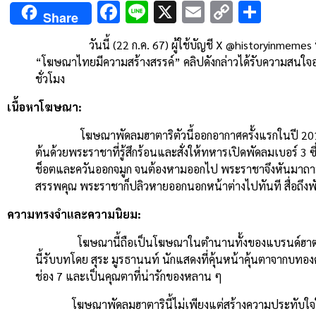
Facebook
Line
X
Email
Copy
Shar
Share
Link
วันนี้ (22 ก.ค. 67) ผู้ใช้บัญชี X @historyinmemes ที่ม
“โฆษณาไทยมีความสร้างสรรค์” คลิปดังกล่าวได้รับความสนใจอย่า
ชั่วโมง
เนื้อหาโฆษณา:
โฆษณาพัดลมฮาตาริตัวนี้ออกอากาศครั้งแรกในปี 2011 หรือเ
ต้นด้วยพระราชาที่รู้สึกร้อนและสั่งให้ทหารเปิดพัดลมเบอร์ 3 ซึ
ช็อตและควันออกจมูก จนต้องหามออกไป พระราชาจึงหันมาถามท
สรรพคุณ พระราชาก็ปลิวหายออกนอกหน้าต่างไปทันที สื่อถึงพั
ความทรงจำและความนิยม:
โฆษณานี้ถือเป็นโฆษณาในตำนานทั้งของแบรนด์ฮาตาริ
นี้รับบทโดย สุระ มูรธานนท์ นักแสดงที่คุ้นหน้าคุ้นตาจากบทอ
ช่อง 7 และเป็นคุณตาที่น่ารักของหลาน ๆ
โฆษณาพัดลมฮาตารินี้ไม่เพียงแต่สร้างความประทับใจในอดีต แต