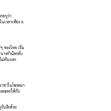
ระบุว่า
ยในเวลาเพียง 6
 ของไทย เริ่ม
ด นางกำนัลกลับ
ไม่ทันบอก
ะราชาในโฆษณา
ดงละครให้กับ
ันอีกด้วย