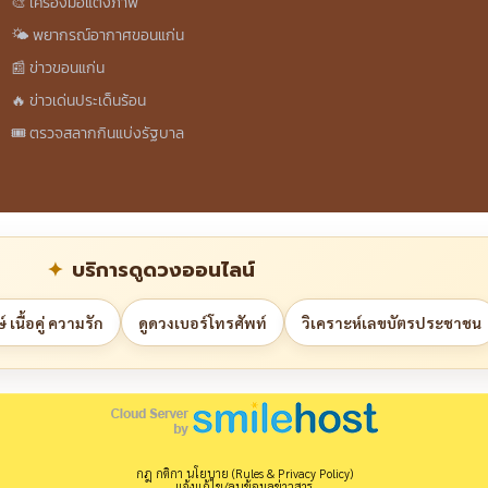
🎨 เครื่องมือแต่งภาพ
🌤️ พยากรณ์อากาศขอนแก่น
📰 ข่าวขอนแก่น
🔥 ข่าวเด่นประเด็นร้อน
🎟️ ตรวจสลากกินแบ่งรัฐบาล
บริการดูดวงออนไลน์
 เนื้อคู่ ความรัก
ดูดวงเบอร์โทรศัพท์
วิเคราะห์เลขบัตรประชาชน
กฎ กติกา นโยบาย (Rules & Privacy Policy)
แจ้งแก้ไข/ลบข้อมูลข่าวสาร