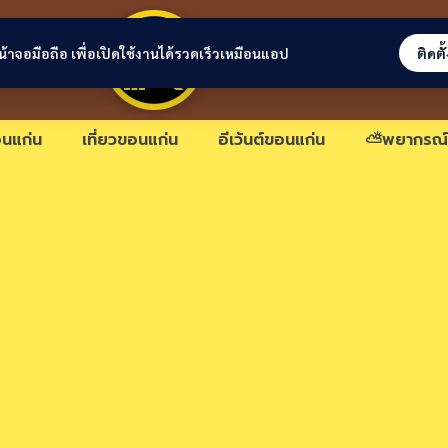
ขอนแก่นลิงก์
่หน้าจอมือถือ เพื่อเปิดใช้งานได้รวดเร็วเหมือนแอป
ติดตั
นแก่น
เที่ยวขอนแก่น
อีเว้นต์ขอนแก่น
⛅พยากรณ์