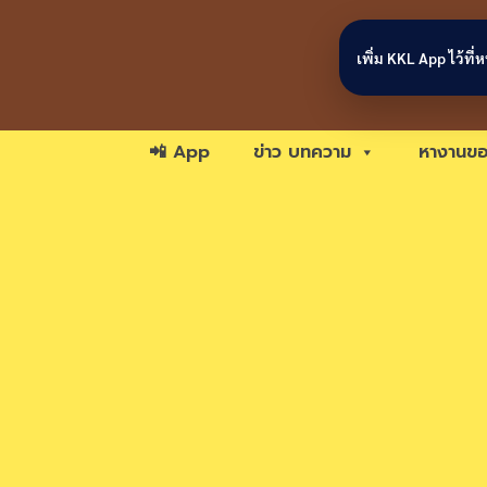
Skip to content
เพิ่ม KKL App ไว้ที
📲 App
ข่าว บทความ
หางานขอ