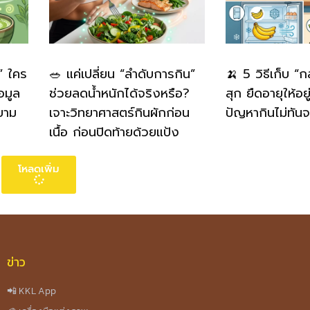
” ใคร
🥗 แค่เปลี่ยน “ลำดับการกิน”
🍌 5 วิธีเก็บ “
อมูล
ช่วยลดน้ำหนักได้จริงหรือ?
สุก ยืดอายุให้อย
ยาม
เจาะวิทยาศาสตร์กินผักก่อน
ปัญหากินไม่ทันจ
เนื้อ ก่อนปิดท้ายด้วยแป้ง
โหลดเพิ่ม
ข่าว
📲 KKL App