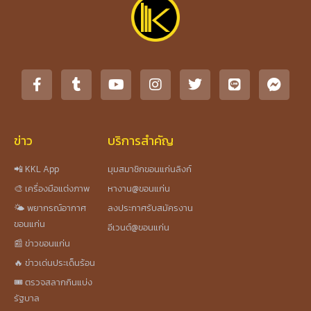
ข่าว
บริการสำคัญ
📲 KKL App
มุมสมาชิกขอนแก่นลิงก์
🎨 เครื่องมือแต่งภาพ
หางาน@ขอนแก่น
🌤️ พยากรณ์อากาศ
ลงประกาศรับสมัครงาน
ขอนแก่น
อีเวนต์@ขอนแก่น
📰 ข่าวขอนแก่น
🔥 ข่าวเด่นประเด็นร้อน
🎟️ ตรวจสลากกินแบ่ง
รัฐบาล