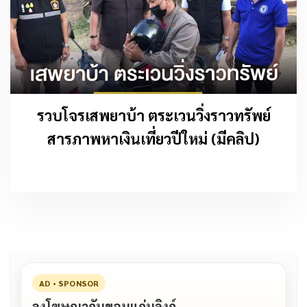
รวบโจรเสพยาบ้า ตระเวนวิ่งราวทรัพย์
สารภาพหาเงินเที่ยวปีใหม่ (มีคลิป)
AD • SPONSOR
ลงโฆษณากับขอนแก่นลิงก์