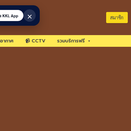
×
้ง KKL App
สมาชิก
อากาศ
📹 CCTV
รวมบริการฟรี