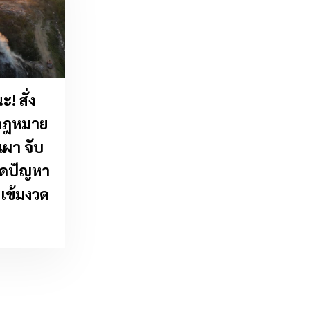
! สั่ง
้กฎหมาย
เผา จับ
 ลดปัญหา
งเข้มงวด