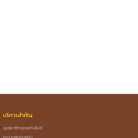
บริการสำคัญ
มุมสมาชิกขอนแก่นลิงก์
หางาน@ขอนแก่น