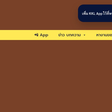
Skip to content
เพิ่ม KKL App ไว้ที
📲 App
ข่าว บทความ
หางานขอ