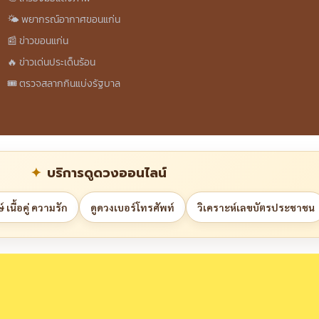
🌤️ พยากรณ์อากาศขอนแก่น
📰 ข่าวขอนแก่น
🔥 ข่าวเด่นประเด็นร้อน
🎟️ ตรวจสลากกินแบ่งรัฐบาล
บริการดูดวงออนไลน์
 เนื้อคู่ ความรัก
ดูดวงเบอร์โทรศัพท์
วิเคราะห์เลขบัตรประชาชน
กฎ กติกา นโยบาย (Rules & Privacy Policy)
แจ้งแก้ไข/ลบข้อมูลข่าวสาร