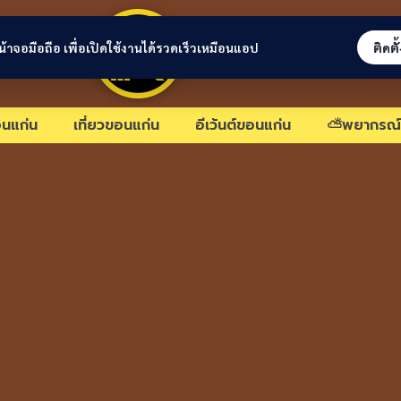
ขอนแก่นลิงก์
่หน้าจอมือถือ เพื่อเปิดใช้งานได้รวดเร็วเหมือนแอป
ติดตั
นแก่น
เที่ยวขอนแก่น
อีเว้นต์ขอนแก่น
⛅พยากรณ์