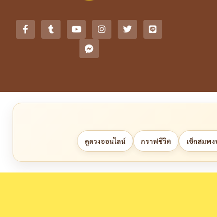
ดูดวงออนไลน์
กราฟชีวิต
เช็กสมพงษ์