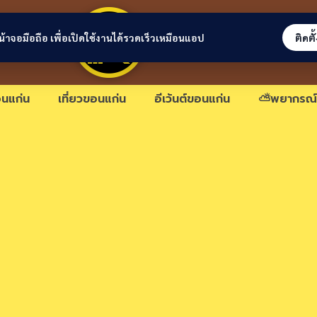
ขอนแก่นลิงก์
่หน้าจอมือถือ เพื่อเปิดใช้งานได้รวดเร็วเหมือนแอป
ติดตั
นแก่น
เที่ยวขอนแก่น
อีเว้นต์ขอนแก่น
⛅พยากรณ์