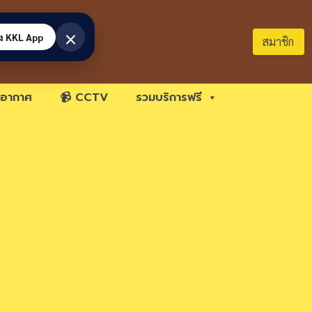
×
้ง KKL App
สมาชิก
อากาศ
📹 CCTV
รวมบริการฟรี