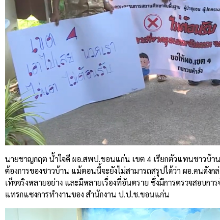
นายชาญกฤต น้ำใจดี ผอ.สพป.ขอนแก่น เขต 4 เรียกตัวแทนชาวบ้านหา
ต้องการของชาวบ้าน แม้ตอนนี้จะยังไม่สามารถสรุปได้ว่า ผอ.คนดัง
เท็จจริงหลายอย่าง และมีหลายเรื่องที่อันตราย ซึ่งมีการตรวจสอบการจ
แทรกแซงการทำงานของ สำนักงาน ป.ป.ช.ขอนแก่น