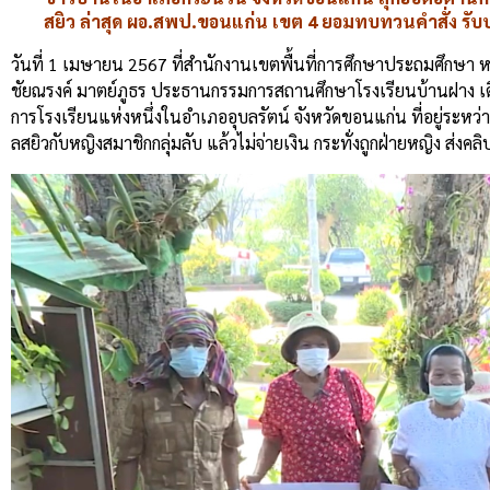
สยิว ล่าสุด ผอ.สพป.ขอนแก่น เขต 4 ยอมทบทวนคำสั่ง ร
วันที่ 1 เมษายน 2567 ที่สำนักงานเขตพื้นที่การศึกษาประถมศึกษ
ชัยณรงค์ มาตย์ภูธร ประธานกรรมการสถานศึกษาโรงเรียนบ้านฝาง เด
การโรงเรียนแห่งหนึ่งในอำเภออุบลรัตน์ จังหวัดขอนแก่น ที่อยู่ระหว่า
ลสยิวกับหญิงสมาชิกกลุ่มลับ แล้วไม่จ่ายเงิน กระทั่งถูกฝ่ายหญิง ส่