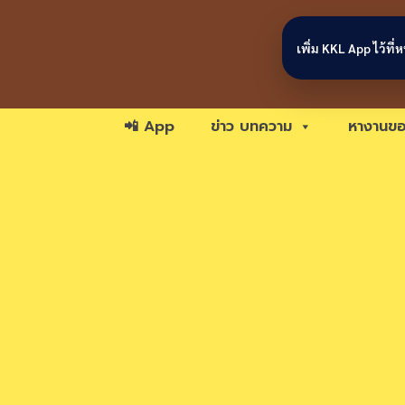
Skip to content
เพิ่ม KKL App ไว้ที
📲 App
ข่าว บทความ
หางานขอ