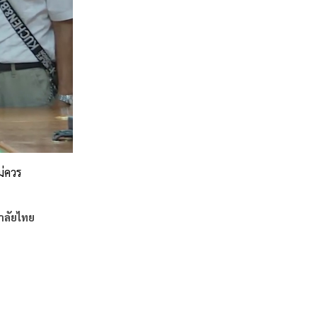
ม่ควร
าลัยไทย