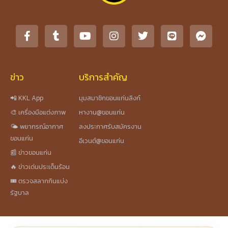
ข่าว
บริการสำคัญ
📲 KKL App
มุมสมาชิกขอนแก่นลิงก์
🎨 เครื่องมือแต่งภาพ
หางาน@ขอนแก่น
🌤️ พยากรณ์อากาศ
ลงประกาศรับสมัครงาน
ขอนแก่น
อีเวนต์@ขอนแก่น
📰 ข่าวขอนแก่น
🔥 ข่าวเด่นประเด็นร้อน
🎟️ ตรวจสลากกินแบ่ง
รัฐบาล