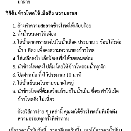
o
n
มาฝาก
o
k
วิธีต้มข้าวโพดให้เม็ดตึง หวานอร่อย
k
ล้างทำความสะอาดข้าวโพดให้เรียบร้อย
ตั้งน้ำบนเตาให้เดือด
ใส่น้ำตาลทรายลงไปในน้ำเดือด ประมาณ 1 ช้อนโต๊ะต่อ
น้ำ 1 ลิตร เพื่อคงความหวานของข้าวโพด
ใส่เกลือลงไปเล็กน้อยเพื่อให้รสกลมกล่อม
นำข้าวโพดลงไปต้ม โดยให้ข้าวโพดจมน้ำทุกฝัก
ปิดฝาหม้อ ทิ้งไว้ประมาณ 10 นาที
ใส่น้ำเย็นลงในชามขนาดใหญ่
นำข้าวโพดที่ต้มเสร็จแล้วแช่ในน้ำเย็น ซึ่งจะทำให้เม็ด
ข้าวโพดตึง ไม่เหี่ยว
ด้วยวิธีการง่าย ๆ เหล่านี้ คุณจะได้ข้าวโพดต้มที่เม็ดตึง
หวานอร่อยทุกครั้งที่ทำทาน
เช็กราคาน้ำมันวันนี้
|
ราคาดีเซลวันนี้
|
แนวโน้มราคาน้ำมัน
|