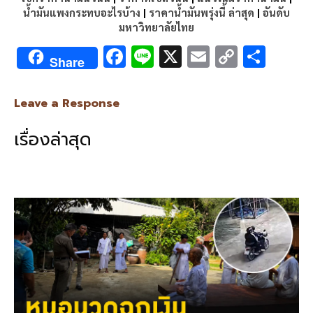
น้ำมันแพงกระทบอะไรบ้าง
|
ราคาน้ำมันพรุ่งนี้ ล่าสุด
|
อันดับ
มหาวิทยาลัยไทย
F
Li
X
E
C
S
Share
ac
n
m
o
h
e
e
ai
py
ar
Leave a Response
b
l
Li
e
เรื่องล่าสุด
o
n
o
k
k