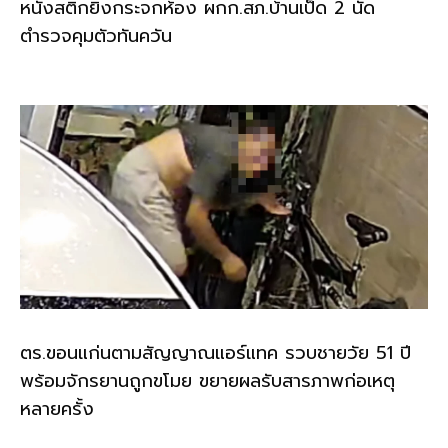
หนังสติ๊กยิงกระจกห้อง ผกก.สภ.บ้านเป็ด 2 นัด
ตำรวจคุมตัวทันควัน
ตร.ขอนแก่นตามสัญญาณแอร์แทค รวบชายวัย 51 ปี
พร้อมจักรยานถูกขโมย ขยายผลรับสารภาพก่อเหตุ
หลายครั้ง