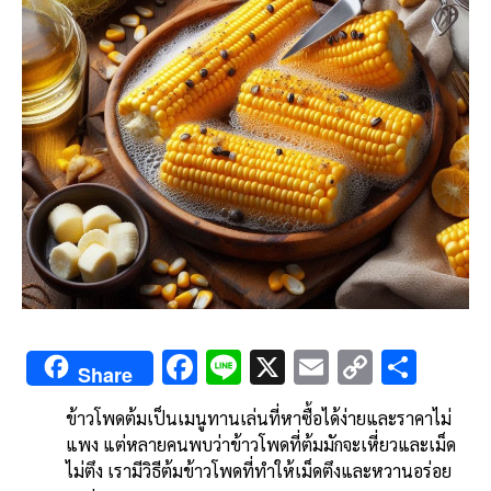
F
Li
X
E
C
S
Share
ac
n
m
o
h
ข้าวโพดต้มเป็นเมนูทานเล่นที่หาซื้อได้ง่ายและราคาไม่
e
e
ai
py
ar
แพง แต่หลายคนพบว่าข้าวโพดที่ต้มมักจะเหี่ยวและเม็ด
b
l
Li
e
ไม่ตึง เรามีวิธีต้มข้าวโพดที่ทำให้เม็ดตึงและหวานอร่อย