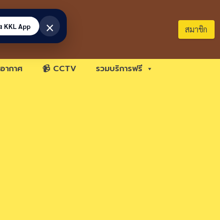
×
้ง KKL App
สมาชิก
อากาศ
📹 CCTV
รวมบริการฟรี