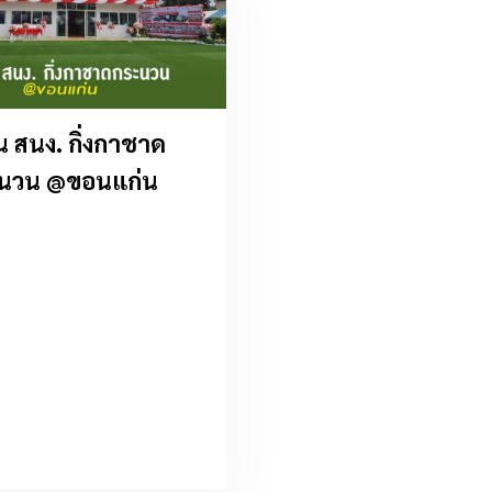
ัน สนง. กิ่งกาชาด
นวน @ขอนแก่น