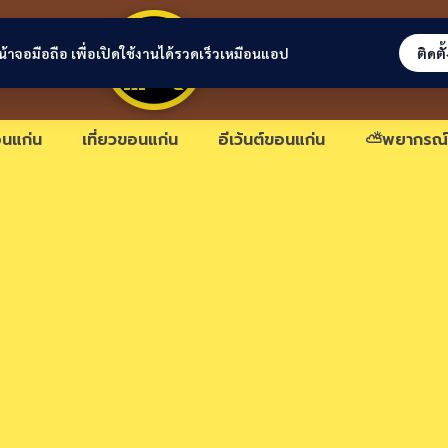
ขอนแก่นลิงก์
่หน้าจอมือถือ เพื่อเปิดใช้งานได้รวดเร็วเหมือนแอป
ติดตั
นแก่น
เที่ยวขอนแก่น
อีเว้นต์ขอนแก่น
⛅พยากรณ์