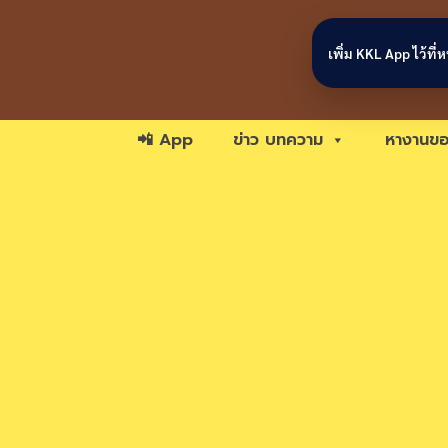
Skip to content
เพิ่ม KKL App ไว้ที
📲 App
ข่าว บทความ
หางานขอ