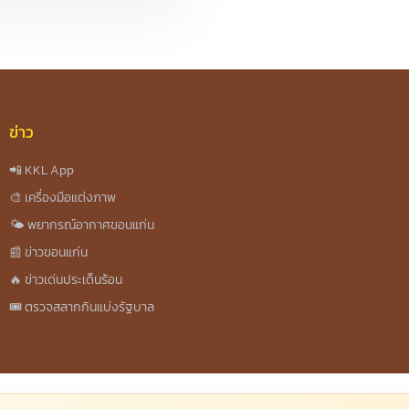
ข่าว
📲 KKL App
🎨 เครื่องมือแต่งภาพ
🌤️ พยากรณ์อากาศขอนแก่น
📰 ข่าวขอนแก่น
🔥 ข่าวเด่นประเด็นร้อน
🎟️ ตรวจสลากกินแบ่งรัฐบาล