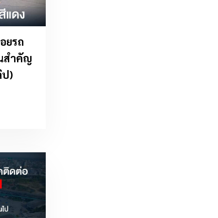
รอยรถ
านสำคัญ
ลิป)