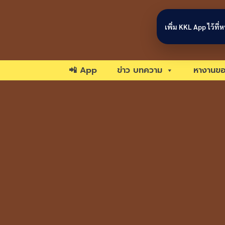
Skip to content
เพิ่ม KKL App ไว้ที
📲 App
ข่าว บทความ
หางานขอ