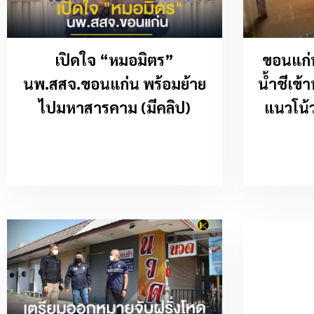
เปิดใจ “หมอมิตร”
ขอนแก่น
นพ.สสจ.ขอนแก่น พร้อมย้าย
น้ำชีเข้า
ไปมหาสารคาม (มีคลิป)
แนวโน้วส