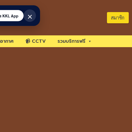
×
้ง KKL App
สมาชิก
อากาศ
📹 CCTV
รวมบริการฟรี