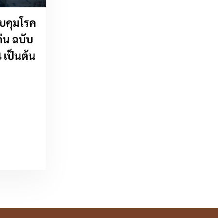
บคุมโรค
่น ฉบับ
4 เป็นต้น