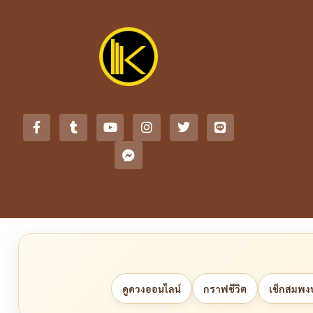
ดูดวงออนไลน์
กราฟชีวิต
เช็กสมพงษ์