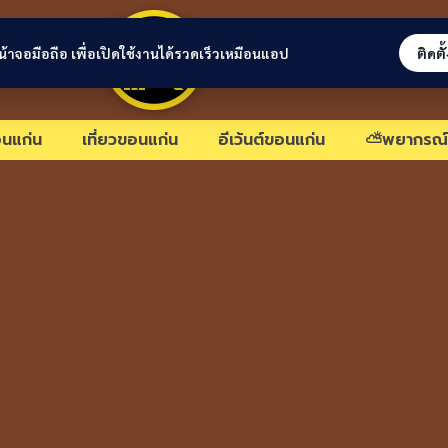
ขอนแก่นลิงก์
่หน้าจอมือถือ เพื่อเปิดใช้งานได้รวดเร็วเหมือนแอป
ติดตั
นแก่น
เที่ยวขอนแก่น
อีเว้นต์ขอนแก่น
⛅พยากรณ์