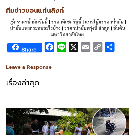
ทีมข่าวขอนแก่นลิงก์
เช็กราคาน้ำมันวันนี้
|
ราคาดีเซลวันนี้
|
แนวโน้มราคาน้ำมัน
|
น้ำมันแพงกระทบอะไรบ้าง
|
ราคาน้ำมันพรุ่งนี้ ล่าสุด
|
อันดับ
มหาวิทยาลัยไทย
F
Li
X
E
C
S
Share
ac
n
m
o
h
e
e
ai
py
ar
Leave a Response
b
l
Li
e
เรื่องล่าสุด
o
n
o
k
k