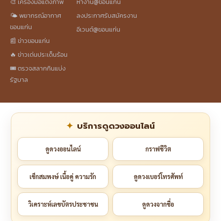
🎨 เครื่องมือแต่งภาพ
หางาน@ขอนแก่น
🌤️ พยากรณ์อากาศ
ลงประกาศรับสมัครงาน
ขอนแก่น
อีเวนต์@ขอนแก่น
📰 ข่าวขอนแก่น
🔥 ข่าวเด่นประเด็นร้อน
🎟️ ตรวจสลากกินแบ่ง
รัฐบาล
บริการดูดวงออนไลน์
ดูดวงออนไลน์
กราฟชีวิต
เช็กสมพงษ์ เนื้อคู่ ความรัก
ดูดวงเบอร์โทรศัพท์
วิเคราะห์เลขบัตรประชาชน
ดูดวงจากชื่อ