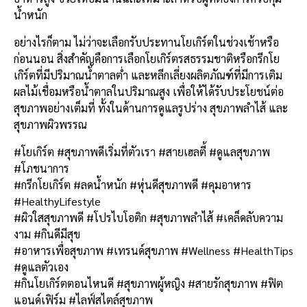
น้ำหนัก
อย่างไรก็ตาม ไม่ว่าจะเลือกรับประทานโยเกิร์ตในช่วงเช้าหรือ
ก่อนนอน สิ่งสำคัญคือการเลือกโยเกิร์ตรสธรรมชาติหรือกรีกโย
เกิร์ตที่มีปริมาณน้ำตาลต่ำ และหลีกเลี่ยงผลิตภัณฑ์ที่มีการเติม
ผลไม้เชื่อมหรือน้ำตาลในปริมาณสูง เพื่อให้ได้รับประโยชน์ต่อ
สุขภาพอย่างเต็มที่ ทั้งในด้านการดูแลรูปร่าง สุขภาพลำไส้ และ
สุขภาพผิวพรรณ
#โยเกิร์ต #สุขภาพดีเริ่มที่ตัวเรา #สายเฮลตี้ #ดูแลสุขภาพ
#โภชนาการ
#กรีกโยเกิร์ต #ลดน้ำหนัก #หุ่นดีสุขภาพดี #คุมอาหาร
#HealthyLifestyle
#ผิวใสสุขภาพดี #โปรไบโอติก #สุขภาพลำไส้ #เคล็ดลับความ
งาม #กินดีมีสุข
#อาหารเพื่อสุขภาพ #เทรนด์สุขภาพ #Wellness #HealthTips
#ดูแลตัวเอง
#กินโยเกิร์ตตอนไหนดี #สุขภาพผู้หญิง #สายรักสุขภาพ #ฟิต
แอนด์เฟิร์ม #ไลฟ์สไตล์สุขภาพ