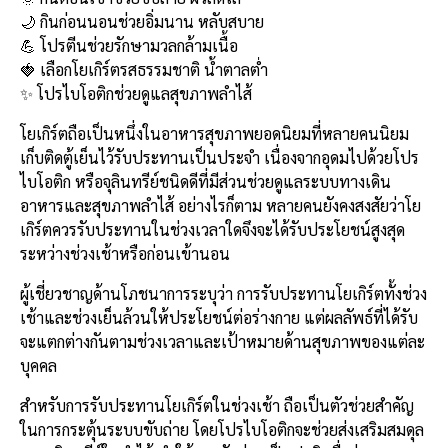
e
e
ai
py
ar
🌙 กินก่อนนอนช่วยอิ่มนาน หลับสบาย
b
l
Li
e
💪 โปรตีนช่วยรักษามวลกล้ามเนื้อ
o
n
🍓 เลือกโยเกิร์ตรสธรรมชาติ น้ำตาลต่ำ
✨ โปรไบโอติกช่วยดูแลสุขภาพลำไส้
o
k
k
โยเกิร์ตถือเป็นหนึ่งในอาหารสุขภาพยอดนิยมที่หลายคนนิยม
เก็บติดตู้เย็นไว้รับประทานเป็นประจำ เนื่องจากอุดมไปด้วยโปร
ไบโอติก หรือจุลินทรีย์ชนิดดีที่มีส่วนช่วยดูแลระบบทางเดิน
อาหารและสุขภาพลำไส้ อย่างไรก็ตาม หลายคนยังคงสงสัยว่าโย
เกิร์ตควรรับประทานในช่วงเวลาใดจึงจะได้รับประโยชน์สูงสุด
ระหว่างช่วงเช้าหรือก่อนเข้านอน
ผู้เชี่ยวชาญด้านโภชนาการระบุว่า การรับประทานโยเกิร์ตทั้งช่วง
เช้าและช่วงเย็นล้วนให้ประโยชน์ต่อร่างกาย แต่ผลลัพธ์ที่ได้รับ
จะแตกต่างกันตามช่วงเวลาและเป้าหมายด้านสุขภาพของแต่ละ
บุคคล
สำหรับการรับประทานโยเกิร์ตในช่วงเช้า ถือเป็นตัวช่วยสำคัญ
ในการกระตุ้นระบบขับถ่าย โดยโปรไบโอติกจะช่วยส่งเสริมสมดุล