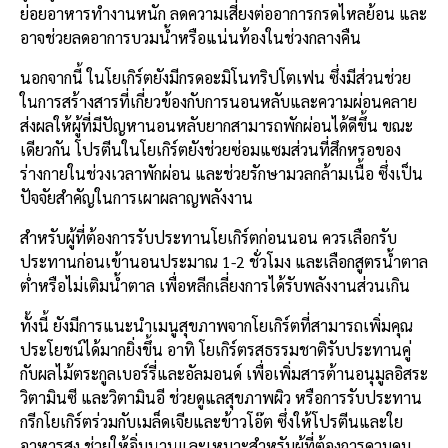
ย่อยอาหารทำงานหนัก ลดความเสี่ยงต่ออาการกรดไหลย้อน และ
อาจช่วยลดอาการบวมน้ำหรือแน่นท้องในช่วงกลางคืน
นอกจากนี้ ในโยเกิร์ตยังมีกรดอะมิโนทริปโตเฟน ซึ่งมีส่วนช่วย
ในการสร้างสารที่เกี่ยวข้องกับการนอนหลับและความผ่อนคลาย
ส่งผลให้ผู้ที่มีปัญหานอนหลับยากสามารถพักผ่อนได้ดีขึ้น ขณะ
เดียวกัน โปรตีนในโยเกิร์ตยังช่วยซ่อมแซมส่วนที่สึกหรอของ
ร่างกายในช่วงเวลาพักผ่อน และช่วยรักษามวลกล้ามเนื้อ ซึ่งเป็น
ปัจจัยสำคัญในการเผาผลาญพลังงาน
สำหรับผู้ที่ต้องการรับประทานโยเกิร์ตก่อนนอน ควรเลือกรับ
ประทานก่อนเข้านอนประมาณ 1-2 ชั่วโมง และเลือกสูตรน้ำตาล
ต่ำหรือไม่เติมน้ำตาล เพื่อหลีกเลี่ยงการได้รับพลังงานส่วนเกิน
ทั้งนี้ ยังมีการแนะนำเมนูสุขภาพจากโยเกิร์ตที่สามารถเพิ่มคุณ
ประโยชน์ได้มากยิ่งขึ้น อาทิ โยเกิร์ตรสธรรมชาติรับประทานคู่
กับผลไม้ตระกูลเบอร์รี่และอัลมอนด์ เพื่อเพิ่มสารต้านอนุมูลอิสระ
วิตามินซี และวิตามินอี ช่วยดูแลสุขภาพผิว หรือการรับประทาน
กรีกโยเกิร์ตร่วมกับเมล็ดเจียและข้าวโอ๊ต ซึ่งให้โปรตีนและใย
อาหารสูง ช่วยให้อิ่มนานและเหมาะสำหรับผู้ที่ต้องการควบคุม