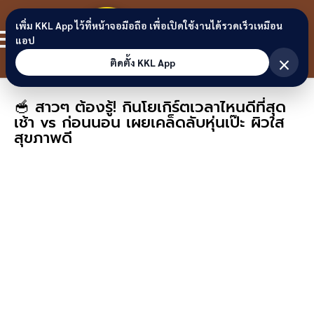
Skip to content
ขอนแก่น
เพิ่ม KKL App ไว้ที่หน้าจอมือถือ เพื่อเปิดใช้งานได้รวดเร็วเหมือน
สมาชิก
แอป
ลิงก์
×
ติดตั้ง KKL App
🥣 สาวๆ ต้องรู้! กินโยเกิร์ตเวลาไหนดีที่สุด
เช้า vs ก่อนนอน เผยเคล็ดลับหุ่นเป๊ะ ผิวใส
สุขภาพดี