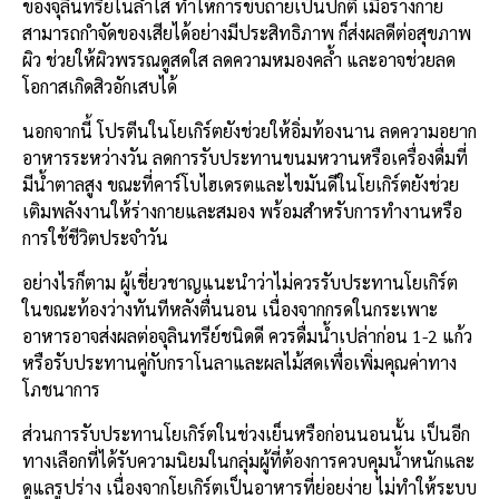
ของจุลินทรีย์ในลำไส้ ทำให้การขับถ่ายเป็นปกติ เมื่อร่างกาย
สามารถกำจัดของเสียได้อย่างมีประสิทธิภาพ ก็ส่งผลดีต่อสุขภาพ
ผิว ช่วยให้ผิวพรรณดูสดใส ลดความหมองคล้ำ และอาจช่วยลด
โอกาสเกิดสิวอักเสบได้
นอกจากนี้ โปรตีนในโยเกิร์ตยังช่วยให้อิ่มท้องนาน ลดความอยาก
อาหารระหว่างวัน ลดการรับประทานขนมหวานหรือเครื่องดื่มที่
มีน้ำตาลสูง ขณะที่คาร์โบไฮเดรตและไขมันดีในโยเกิร์ตยังช่วย
เติมพลังงานให้ร่างกายและสมอง พร้อมสำหรับการทำงานหรือ
การใช้ชีวิตประจำวัน
อย่างไรก็ตาม ผู้เชี่ยวชาญแนะนำว่าไม่ควรรับประทานโยเกิร์ต
ในขณะท้องว่างทันทีหลังตื่นนอน เนื่องจากกรดในกระเพาะ
อาหารอาจส่งผลต่อจุลินทรีย์ชนิดดี ควรดื่มน้ำเปล่าก่อน 1-2 แก้ว
หรือรับประทานคู่กับกราโนลาและผลไม้สดเพื่อเพิ่มคุณค่าทาง
โภชนาการ
ส่วนการรับประทานโยเกิร์ตในช่วงเย็นหรือก่อนนอนนั้น เป็นอีก
ทางเลือกที่ได้รับความนิยมในกลุ่มผู้ที่ต้องการควบคุมน้ำหนักและ
ดูแลรูปร่าง เนื่องจากโยเกิร์ตเป็นอาหารที่ย่อยง่าย ไม่ทำให้ระบบ