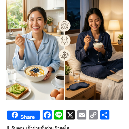
F
Li
X
E
C
S
Share
ac
n
m
o
h
🌞 กินตอนเช้าช่วยขับถ่าย ผิวสดใส