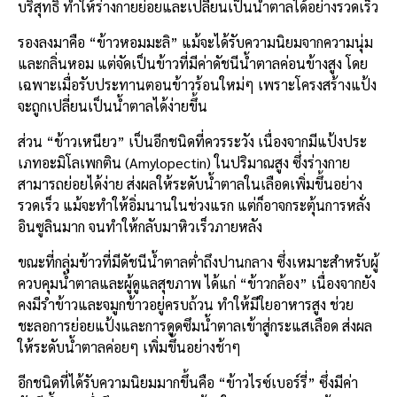
บริสุทธิ์ ทำให้ร่างกายย่อยและเปลี่ยนเป็นน้ำตาลได้อย่างรวดเร็ว
รองลงมาคือ “ข้าวหอมมะลิ” แม้จะได้รับความนิยมจากความนุ่ม
และกลิ่นหอม แต่จัดเป็นข้าวที่มีค่าดัชนีน้ำตาลค่อนข้างสูง โดย
เฉพาะเมื่อรับประทานตอนข้าวร้อนใหม่ๆ เพราะโครงสร้างแป้ง
จะถูกเปลี่ยนเป็นน้ำตาลได้ง่ายขึ้น
ส่วน “ข้าวเหนียว” เป็นอีกชนิดที่ควรระวัง เนื่องจากมีแป้งประ
เภทอะมิโลเพกติน (Amylopectin) ในปริมาณสูง ซึ่งร่างกาย
สามารถย่อยได้ง่าย ส่งผลให้ระดับน้ำตาลในเลือดเพิ่มขึ้นอย่าง
รวดเร็ว แม้จะทำให้อิ่มนานในช่วงแรก แต่ก็อาจกระตุ้นการหลั่ง
อินซูลินมาก จนทำให้กลับมาหิวเร็วภายหลัง
ขณะที่กลุ่มข้าวที่มีดัชนีน้ำตาลต่ำถึงปานกลาง ซึ่งเหมาะสำหรับผู้
ควบคุมน้ำตาลและผู้ดูแลสุขภาพ ได้แก่ “ข้าวกล้อง” เนื่องจากยัง
คงมีรำข้าวและจมูกข้าวอยู่ครบถ้วน ทำให้มีใยอาหารสูง ช่วย
ชะลอการย่อยแป้งและการดูดซึมน้ำตาลเข้าสู่กระแสเลือด ส่งผล
ให้ระดับน้ำตาลค่อยๆ เพิ่มขึ้นอย่างช้าๆ
อีกชนิดที่ได้รับความนิยมมากขึ้นคือ “ข้าวไรซ์เบอร์รี่” ซึ่งมีค่า