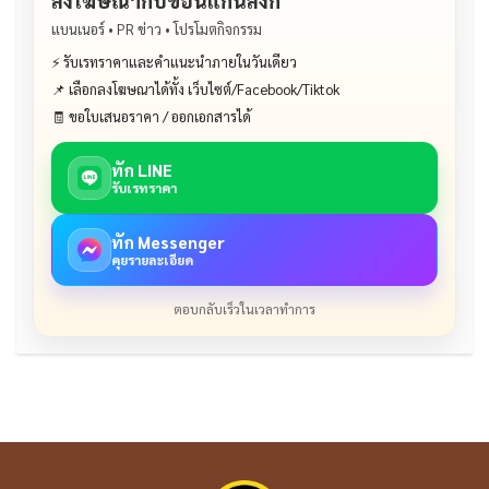
ลงโฆษณากับขอนแก่นลิงก์
แบนเนอร์ • PR ข่าว • โปรโมตกิจกรรม
⚡ รับเรทราคาและคำแนะนำภายในวันเดียว
📌 เลือกลงโฆษณาได้ทั้ง เว็บไซต์/Facebook/Tiktok
🧾 ขอใบเสนอราคา / ออกเอกสารได้
ทัก LINE
รับเรทราคา
ทัก Messenger
คุยรายละเอียด
ตอบกลับเร็วในเวลาทำการ