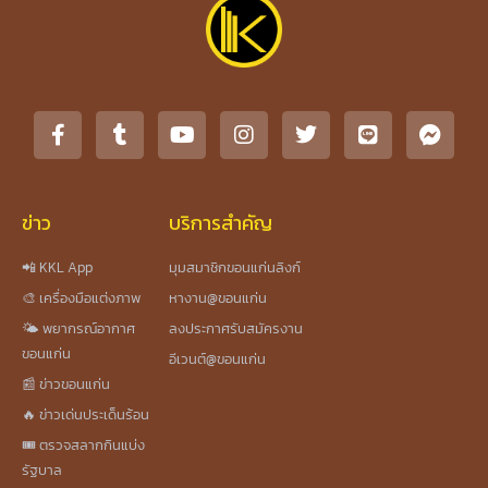
ข่าว
บริการสำคัญ
📲 KKL App
มุมสมาชิกขอนแก่นลิงก์
🎨 เครื่องมือแต่งภาพ
หางาน@ขอนแก่น
🌤️ พยากรณ์อากาศ
ลงประกาศรับสมัครงาน
ขอนแก่น
อีเวนต์@ขอนแก่น
📰 ข่าวขอนแก่น
🔥 ข่าวเด่นประเด็นร้อน
🎟️ ตรวจสลากกินแบ่ง
รัฐบาล