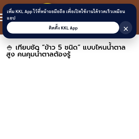
Skip to content
ขอนแก่น
เพิ่ม KKL App ไว้ที่หน้าจอมือถือ เพื่อเปิดใช้งานได้รวดเร็วเหมือน
สมาชิก
แอป
ลิงก์
×
ติดตั้ง KKL App
🍚 เทียบชัด “ข้าว 5 ชนิด” แบบไหนน้ำตาล
สูง คนคุมน้ำตาลต้องรู้