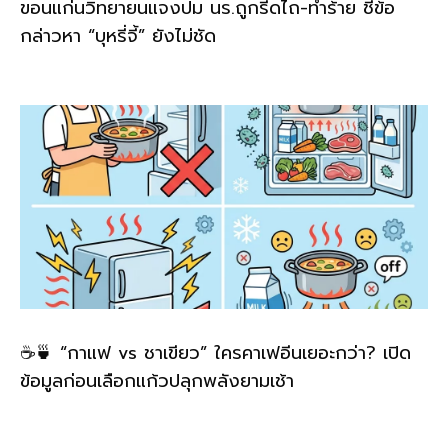
ขอนแก่นวิทยายนแจงปม นร.ถูกรีดไถ-ทำร้าย ชี้ข้อ
กล่าวหา “บุหรี่จี้” ยังไม่ชัด
☕🍵 “กาแฟ vs ชาเขียว” ใครคาเฟอีนเยอะกว่า? เปิด
ข้อมูลก่อนเลือกแก้วปลุกพลังยามเช้า