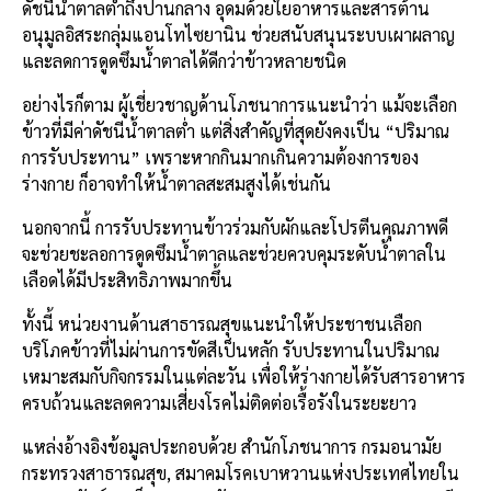
ดัชนีน้ำตาลต่ำถึงปานกลาง อุดมด้วยใยอาหารและสารต้าน
อนุมูลอิสระกลุ่มแอนโทไซยานิน ช่วยสนับสนุนระบบเผาผลาญ
และลดการดูดซึมน้ำตาลได้ดีกว่าข้าวหลายชนิด
อย่างไรก็ตาม ผู้เชี่ยวชาญด้านโภชนาการแนะนำว่า แม้จะเลือก
ข้าวที่มีค่าดัชนีน้ำตาลต่ำ แต่สิ่งสำคัญที่สุดยังคงเป็น “ปริมาณ
การรับประทาน” เพราะหากกินมากเกินความต้องการของ
ร่างกาย ก็อาจทำให้น้ำตาลสะสมสูงได้เช่นกัน
นอกจากนี้ การรับประทานข้าวร่วมกับผักและโปรตีนคุณภาพดี
จะช่วยชะลอการดูดซึมน้ำตาลและช่วยควบคุมระดับน้ำตาลใน
เลือดได้มีประสิทธิภาพมากขึ้น
ทั้งนี้ หน่วยงานด้านสาธารณสุขแนะนำให้ประชาชนเลือก
บริโภคข้าวที่ไม่ผ่านการขัดสีเป็นหลัก รับประทานในปริมาณ
เหมาะสมกับกิจกรรมในแต่ละวัน เพื่อให้ร่างกายได้รับสารอาหาร
ครบถ้วนและลดความเสี่ยงโรคไม่ติดต่อเรื้อรังในระยะยาว
แหล่งอ้างอิงข้อมูลประกอบด้วย สำนักโภชนาการ กรมอนามัย
กระทรวงสาธารณสุข, สมาคมโรคเบาหวานแห่งประเทศไทยใน