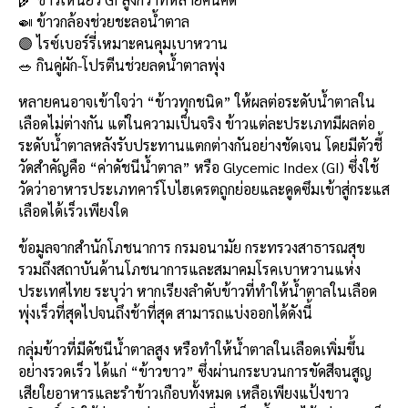
b
l
Li
e
🍛 ข้าวกล้องช่วยชะลอน้ำตาล
o
n
🟣 ไรซ์เบอร์รี่เหมาะคนคุมเบาหวาน
🥗 กินคู่ผัก-โปรตีนช่วยลดน้ำตาลพุ่ง
o
k
k
หลายคนอาจเข้าใจว่า “ข้าวทุกชนิด” ให้ผลต่อระดับน้ำตาลใน
เลือดไม่ต่างกัน แต่ในความเป็นจริง ข้าวแต่ละประเภทมีผลต่อ
ระดับน้ำตาลหลังรับประทานแตกต่างกันอย่างชัดเจน โดยมีตัวชี้
วัดสำคัญคือ “ค่าดัชนีน้ำตาล” หรือ Glycemic Index (GI) ซึ่งใช้
วัดว่าอาหารประเภทคาร์โบไฮเดรตถูกย่อยและดูดซึมเข้าสู่กระแส
เลือดได้เร็วเพียงใด
ข้อมูลจากสำนักโภชนาการ กรมอนามัย กระทรวงสาธารณสุข
รวมถึงสถาบันด้านโภชนาการและสมาคมโรคเบาหวานแห่ง
ประเทศไทย ระบุว่า หากเรียงลำดับข้าวที่ทำให้น้ำตาลในเลือด
พุ่งเร็วที่สุดไปจนถึงช้าที่สุด สามารถแบ่งออกได้ดังนี้
กลุ่มข้าวที่มีดัชนีน้ำตาลสูง หรือทำให้น้ำตาลในเลือดเพิ่มขึ้น
อย่างรวดเร็ว ได้แก่ “ข้าวขาว” ซึ่งผ่านกระบวนการขัดสีจนสูญ
เสียใยอาหารและรำข้าวเกือบทั้งหมด เหลือเพียงแป้งขาว