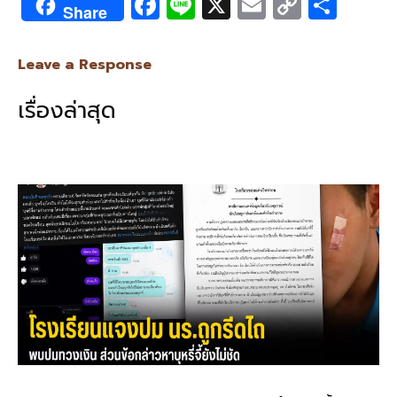
F
Li
X
E
C
S
Share
ac
n
m
o
h
e
e
ai
py
ar
Leave a Response
b
l
Li
e
เรื่องล่าสุด
o
n
o
k
k