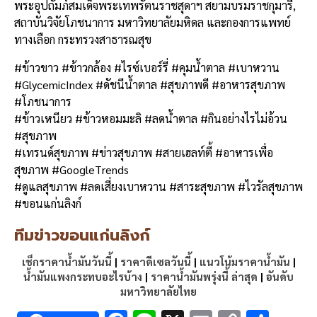
พระอุปถัมภ์สมเด็จพระเทพรัตนราชสุดาฯ สยามบรมราชกุมารี,
สถาบันวิจัยโภชนาการ มหาวิทยาลัยมหิดล และกองการแพทย์
ทางเลือก กระทรวงสาธารณสุข
#ข้าวขาว #ข้าวกล้อง #ไรซ์เบอร์รี่ #คุมน้ำตาล #เบาหวาน
#GlycemicIndex #ดัชนีน้ำตาล #สุขภาพดี #อาหารสุขภาพ
#โภชนาการ
#ข้าวเหนียว #ข้าวหอมมะลิ #ลดน้ำตาล #กินอย่างไรไม่อ้วน
#สุขภาพ
#เทรนด์สุขภาพ #ข่าวสุขภาพ #สายเฮลท์ตี้ #อาหารเพื่อ
สุขภาพ #GoogleTrends
#ดูแลสุขภาพ #ลดเสี่ยงเบาหวาน #สาระสุขภาพ #ไวรัลสุขภาพ
#ขอนแก่นลิงก์
ทีมข่าวขอนแก่นลิงก์
เช็กราคาน้ำมันวันนี้
|
ราคาดีเซลวันนี้
|
แนวโน้มราคาน้ำมัน
|
น้ำมันแพงกระทบอะไรบ้าง
|
ราคาน้ำมันพรุ่งนี้ ล่าสุด
|
อันดับ
มหาวิทยาลัยไทย