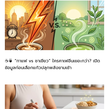
☕🍵 “กาแฟ vs ชาเขียว” ใครคาเฟอีนเยอะกว่า? เปิด
ข้อมูลก่อนเลือกแก้วปลุกพลังยามเช้า