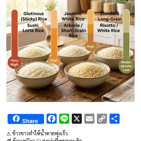
F
Li
X
E
C
S
Share
ac
n
m
o
h
⚠️ ข้าวขาวทำให้น้ำตาลพุ่งเร็ว
e
e
ai
py
ar
🌾 ข้าวเหนียว GI สูงกว่าที่หลายคนคิด