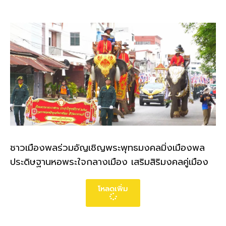
ชาวเมืองพลร่วมอัญเชิญพระพุทธมงคลมิ่งเมืองพล
ประดิษฐานหอพระใจกลางเมือง เสริมสิริมงคลคู่เมือง
โหลดเพิ่ม