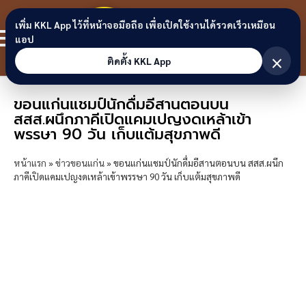
Skip to content
ขอนแก่น
เพิ่ม KKL App ไว้ที่หน้าจอมือถือ เพื่อเปิดใช้งานได้รวดเร็วเหมือน
สมาชิก
แอป
ลิงก์
×
ติดตั้ง KKL App
ขอนแก่นแชมป์นักดื่มอีสานตอนบน
สสส.ผนึกภาคีเปิดแคมเปญงดเหล้าเข้า
พรรษา 90 วัน เก็บแต้มสุขภาพดี
หน้าแรก
»
ข่าวขอนแก่น
»
ขอนแก่นแชมป์นักดื่มอีสานตอนบน สสส.ผนึก
ภาคีเปิดแคมเปญงดเหล้าเข้าพรรษา 90 วัน เก็บแต้มสุขภาพดี