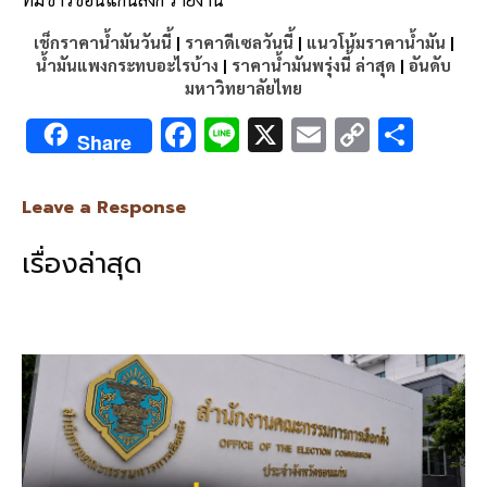
เช็กราคาน้ำมันวันนี้
|
ราคาดีเซลวันนี้
|
แนวโน้มราคาน้ำมัน
|
น้ำมันแพงกระทบอะไรบ้าง
|
ราคาน้ำมันพรุ่งนี้ ล่าสุด
|
อันดับ
มหาวิทยาลัยไทย
F
Li
X
E
C
S
Share
ac
n
m
o
h
e
e
ai
py
ar
Leave a Response
b
l
Li
e
เรื่องล่าสุด
o
n
o
k
k