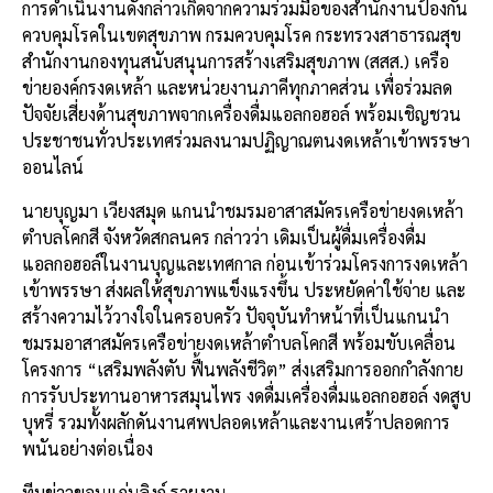
การดำเนินงานดังกล่าวเกิดจากความร่วมมือของสำนักงานป้องกัน
ควบคุมโรคในเขตสุขภาพ กรมควบคุมโรค กระทรวงสาธารณสุข
สำนักงานกองทุนสนับสนุนการสร้างเสริมสุขภาพ (สสส.) เครือ
ข่ายองค์กรงดเหล้า และหน่วยงานภาคีทุกภาคส่วน เพื่อร่วมลด
ปัจจัยเสี่ยงด้านสุขภาพจากเครื่องดื่มแอลกอฮอล์ พร้อมเชิญชวน
ประชาชนทั่วประเทศร่วมลงนามปฏิญาณตนงดเหล้าเข้าพรรษา
ออนไลน์
นายบุญมา เวียงสมุด แกนนำชมรมอาสาสมัครเครือข่ายงดเหล้า
ตำบลโคกสี จังหวัดสกลนคร กล่าวว่า เดิมเป็นผู้ดื่มเครื่องดื่ม
แอลกอฮอล์ในงานบุญและเทศกาล ก่อนเข้าร่วมโครงการงดเหล้า
เข้าพรรษา ส่งผลให้สุขภาพแข็งแรงขึ้น ประหยัดค่าใช้จ่าย และ
สร้างความไว้วางใจในครอบครัว ปัจจุบันทำหน้าที่เป็นแกนนำ
ชมรมอาสาสมัครเครือข่ายงดเหล้าตำบลโคกสี พร้อมขับเคลื่อน
โครงการ “เสริมพลังตับ ฟื้นพลังชีวิต” ส่งเสริมการออกกำลังกาย
การรับประทานอาหารสมุนไพร งดดื่มเครื่องดื่มแอลกอฮอล์ งดสูบ
บุหรี่ รวมทั้งผลักดันงานศพปลอดเหล้าและงานเศร้าปลอดการ
พนันอย่างต่อเนื่อง
ทีมข่าวขอนแก่นลิงก์ รายงาน