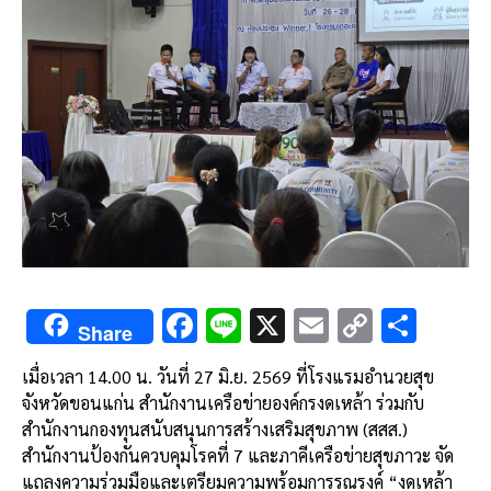
F
Li
X
E
C
S
Share
ac
n
m
o
h
เมื่อเวลา 14.00 น. วันที่ 27 มิ.ย. 2569 ที่โรงแรมอำนวยสุข
e
e
ai
py
ar
จังหวัดขอนแก่น สำนักงานเครือข่ายองค์กรงดเหล้า ร่วมกับ
b
l
Li
e
สำนักงานกองทุนสนับสนุนการสร้างเสริมสุขภาพ (สสส.)
o
n
สำนักงานป้องกันควบคุมโรคที่ 7 และภาคีเครือข่ายสุขภาวะ จัด
แถลงความร่วมมือและเตรียมความพร้อมการรณรงค์ “งดเหล้า