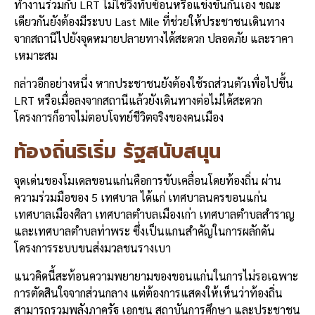
ทำงานร่วมกับ LRT ไม่ใช่วิ่งทับซ้อนหรือแข่งขันกันเอง ขณะ
เดียวกันยังต้องมีระบบ Last Mile ที่ช่วยให้ประชาชนเดินทาง
จากสถานีไปยังจุดหมายปลายทางได้สะดวก ปลอดภัย และราคา
เหมาะสม
กล่าวอีกอย่างหนึ่ง หากประชาชนยังต้องใช้รถส่วนตัวเพื่อไปขึ้น
LRT หรือเมื่อลงจากสถานีแล้วยังเดินทางต่อไม่ได้สะดวก
โครงการก็อาจไม่ตอบโจทย์ชีวิตจริงของคนเมือง
ท้องถิ่นริเริ่ม รัฐสนับสนุน
จุดเด่นของโมเดลขอนแก่นคือการขับเคลื่อนโดยท้องถิ่น ผ่าน
ความร่วมมือของ 5 เทศบาล ได้แก่ เทศบาลนครขอนแก่น
เทศบาลเมืองศิลา เทศบาลตำบลเมืองเก่า เทศบาลตำบลสำราญ
และเทศบาลตำบลท่าพระ ซึ่งเป็นแกนสำคัญในการผลักดัน
โครงการระบบขนส่งมวลชนรางเบา
แนวคิดนี้สะท้อนความพยายามของขอนแก่นในการไม่รอเฉพาะ
การตัดสินใจจากส่วนกลาง แต่ต้องการแสดงให้เห็นว่าท้องถิ่น
สามารถรวมพลังภาครัฐ เอกชน สถาบันการศึกษา และประชาชน