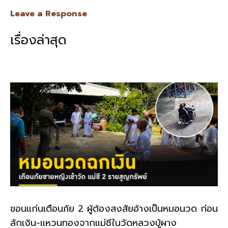
e
e
ai
py
ar
Leave a Response
b
l
Li
e
เรื่องล่าสุด
o
n
o
k
k
ขอนแก่นเตือนภัย 2 ผู้ต้องสงสัยอ้างเป็นหมอนวด ก่อน
ลักเงิน-แหวนทองจากแม่ชีในวัดหลวงปู่ผาง