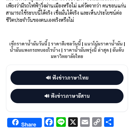
เพียงว่ามีรถไฟฟ้าวิ่งผ่านเมืองหรือไม่ แต่วัดจากว่า คนขอนแก่น
สามารถใช้ระบบนี้ได้จริง เชื่อมั่นได้จริง และเห็นประโยชน์ต่อ
ชีวิตประจำวันของตนเองจริงหรือไม่
เช็กราคาน้ำมันวันนี้
|
ราคาดีเซลวันนี้
|
แนวโน้มราคาน้ำมัน
|
น้ำมันแพงกระทบอะไรบ้าง
|
ราคาน้ำมันพรุ่งนี้ ล่าสุด
|
อันดับ
มหาวิทยาลัยไทย
🔊 ฟังข่าวภาษาไทย
🔊 ฟังข่าวภาษาอีสาน
F
Li
X
E
C
S
Share
ac
n
m
o
h