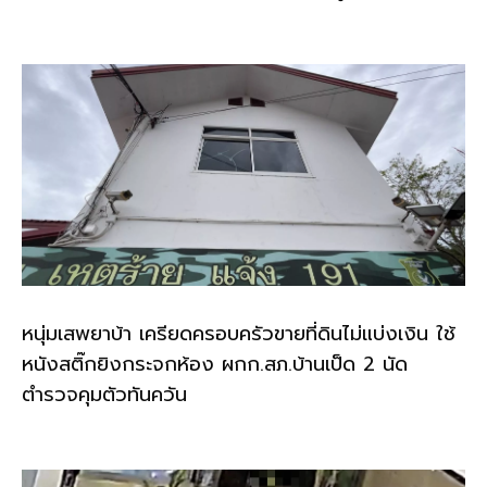
หนุ่มเสพยาบ้า เครียดครอบครัวขายที่ดินไม่แบ่งเงิน ใช้
หนังสติ๊กยิงกระจกห้อง ผกก.สภ.บ้านเป็ด 2 นัด
ตำรวจคุมตัวทันควัน