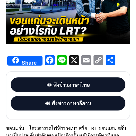
F
Li
X
E
C
S
Share
ac
n
m
o
h
e
e
ai
py
ar
🔊 ฟังข่าวภาษาไทย
b
l
Li
e
o
n
🔊 ฟังข่าวภาษาอีสาน
o
k
k
ขอนแก่น – โครงการรถไฟฟ้ารางเบา หรือ LRT ขอนแก่น กลับ
มาเป็นประเด็นสำคัญของเมืองอีกครั้ง หลังมีการจัดเวทีแลก