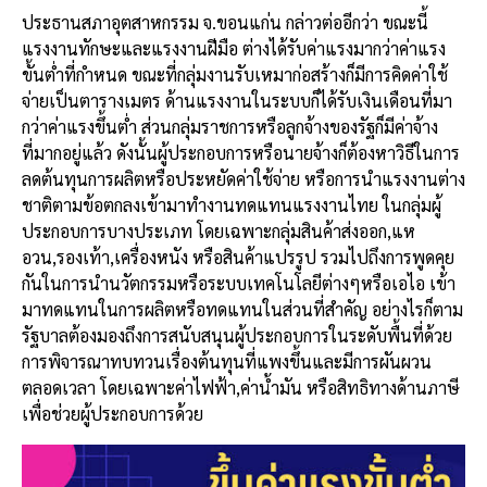
ประธานสภาอุตสาหกรรม
จ
.
ขอนแก่น
กล่าวต่ออีกว่า
ขณะนี้
แรงงานทักษะและแรงงานฝีมือ
ต่างได้รับค่าแรงมากว่าค่าแรง
ขั้นต่ำที่กำหนด
ขณะที่กลุ่มงานรับเหมาก่อสร้างก็มีการคิดค่าใช้
จ่ายเป็นตารางเมตร
ด้านแรงงานในระบบก็ได้รับเงินเดือนที่มา
กว่าค่าแรงขึ้นต่ำ
ส่วนกลุ่มราชการหรือลูกจ้างของรัฐก็มีค่าจ้าง
ที่มากอยู่แล้ว
ดังนั้นผู้ประกอบการหรือนายจ้างก็ต้องหาวิธีในการ
ลดต้นทุนการผลิตหรือประหยัดค่าใช้จ่าย
หรือการนำแรงงานต่าง
ชาติตามข้อตกลงเข้ามาทำงานทดแทนแรงงานไทย
ในกลุ่มผู้
ประกอบการบางประเภท
โดยเฉพาะกลุ่มสินค้าส่งออก
,
แห
อวน
,
รองเท้า
,
เครื่องหนัง
หรือสินค้าแปรรูป
รวมไปถึงการพูดคุย
กันในการนำนวัตกรรมหรือระบบเทคโนโลยีต่างๆหรือเอไอ
เข้า
มาทดแทนในการผลิตหรือทดแทนในส่วนที่สำคัญ
อย่างไรก็ตาม
รัฐบาลต้องมองถึงการสนับสนุนผู้ประกอบการในระดับพื้นที่ด้วย
การพิจารณาทบทวนเรื่องต้นทุนที่แพงขึ้นและมีการผันผวน
ตลอดเวลา
โดยเฉพาะค่าไฟฟ้า
,
ค่าน้ำมัน
หรือสิทธิทางด้านภาษี
เพื่อช่วยผู้ประกอบการด้วย