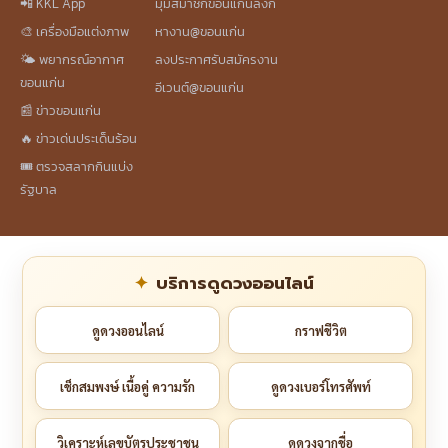
📲 KKL App
มุมสมาชิกขอนแก่นลิงก์
🎨 เครื่องมือแต่งภาพ
หางาน@ขอนแก่น
🌤️ พยากรณ์อากาศ
ลงประกาศรับสมัครงาน
ขอนแก่น
อีเวนต์@ขอนแก่น
📰 ข่าวขอนแก่น
🔥 ข่าวเด่นประเด็นร้อน
🎟️ ตรวจสลากกินแบ่ง
รัฐบาล
บริการดูดวงออนไลน์
ดูดวงออนไลน์
กราฟชีวิต
เช็กสมพงษ์ เนื้อคู่ ความรัก
ดูดวงเบอร์โทรศัพท์
วิเคราะห์เลขบัตรประชาชน
ดูดวงจากชื่อ