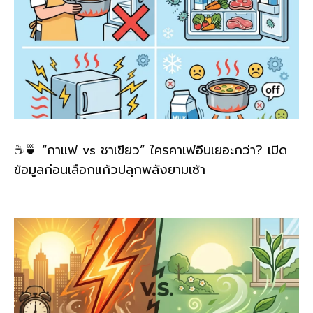
☕🍵 “กาแฟ vs ชาเขียว” ใครคาเฟอีนเยอะกว่า? เปิด
ข้อมูลก่อนเลือกแก้วปลุกพลังยามเช้า