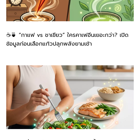
☕🍵 “กาแฟ vs ชาเขียว” ใครคาเฟอีนเยอะกว่า? เปิด
ข้อมูลก่อนเลือกแก้วปลุกพลังยามเช้า