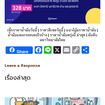
เช็กราคาน้ำมันวันนี้
|
ราคาดีเซลวันนี้
|
แนวโน้มราคาน้ำมัน
|
น้ำมันแพงกระทบอะไรบ้าง
|
ราคาน้ำมันพรุ่งนี้ ล่าสุด
|
อันดับ
มหาวิทยาลัยไทย
F
Li
X
E
C
S
Share
ac
n
m
o
h
e
e
ai
py
ar
Leave a Response
b
l
Li
e
เรื่องล่าสุด
o
n
o
k
k