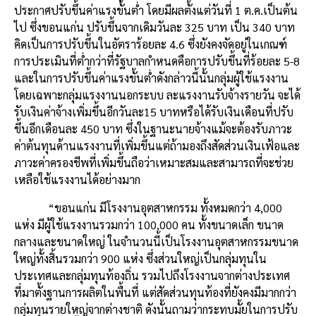
ประกาศปรับขึ้นค่าแรงขั้นต่ำ
โดยมีผลตั้งแต่วันที่
1
ต
.
ค
.
เป็นต้น
ไป
ซึ่งขอนแก่น
ปรับขึ้นจากเดิมวันละ
325
บาท
เป็น
340
บาท
คิดเป็นการปรับขึ้นในอัตราร้อยละ
4.6
ซึ่งยังคงจัดอยู่ในเกณฑ์
การประเมินที่ต่ำกว่าที่รัฐบาลกำหนดคือการปรับขึ้นที่ร้อยละ
5-8
และในการปรับขึ้นค่าแรงขั้นต่ำดังกล่าวนี้นั้นกลุ่มผู้ใช้แรงงาน
โดยเฉพาะกลุ่มแรงงานนอกระบบ
ละแรงงานรับจ้างรายวัน
จะได้
รับเงินค่าจ้างเพิ่มขึ้นอีกวันละ
15
บาทหรือได้รับเงินเดือนที่ปรับ
ขึ้นอีกเดือนละ
450
บาท
ซึ่งในฐานะนายจ้างแม้จะต้องรับภาวะ
ค่าต้นทุนด้านแรงงานที่เพิ่มขึ้นแต่ถ้ามองถึงสัดส่วนเงินเฟ้อและ
ภาวะค่าครองชีพที่เพิ่มขึ้นถือว่าเหมาะสมและสามารถที่จะช่วย
เหลือใช้แรงงานได้อย่างมาก
“
ขอนแก่น
มีโรงงานอุตสาหกรรม
ทั้งหมดกว่า
4,000
แห่ง
มีผู้ใช้แรงงานรวมกว่า
100,000
คน
ทั้งขนาดเล็ก
ขนาด
กลางและขนาดใหญ่
ในจำนวนนี้เป็นโรงงานอุตสาหกรรมขนาด
ใหญ่ทั้งสิ้นรวมกว่า
900
แห่ง
ซึ่งส่วนใหญ่เป็นกลุ่มทุนใน
ประเทศและกลุ่มทุนท้องถิ่น
รวมไปถึงโรงงานจากต่างประเทศ
ที่มาตั้งฐานการผลิตในพื้นที่
แต่สัดส่วนทุนท้องที่ยังคงมีมากกว่า
กลุ่มทุนรายใหญ่จากต่างชาติ
ดังนั้นถามว่ากระทบมั้ยในการปรับ