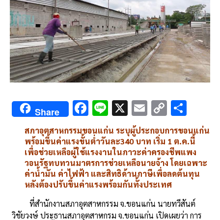
F
Li
X
E
C
S
Share
ac
n
m
o
h
สภาอุตสาหกรรมขอนแก่น
ระบุผู้ประกอบการขอนแก่น
e
e
ai
py
ar
พร้อมขึ้นค่าแรงขั้นต่ำวันละ
340
บาท
เริ่ม
1
ต
.
ค
.
นี้
b
l
Li
e
เพื่อช่วยเหลือผู้ใช้แรงงานในภาวะค่าครองชีพแพง
วอนรัฐทบทวนมาตรการช่วยเหลือนายจ้าง
โดยเฉพาะ
o
n
ค่าน้ำมัน
ค่าไฟฟ้า
และสิทธิด้านภาษี
เพื่อลดต้นทุน
o
k
หลังต้องปรับขึ้นค่าแรงพร้อมกันทั้งประเทศ
k
ที่สำนักงานสภาอุตสาหกรรม
จ
.
ขอนแก่น
นายทวีสันต์
วิชัยวงษ์
ประธานสภาอุตสาหกรม
จ
.
ขอนแก่น
เปิดเผยว่า
การ