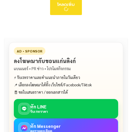
โหลดเพิ่ม
AD • SPONSOR
ลงโฆษณากับขอนแก่นลิงก์
แบนเนอร์ • PR ข่าว • โปรโมตกิจกรรม
⚡ รับเรทราคาและคำแนะนำภายในวันเดียว
📌 เลือกลงโฆษณาได้ทั้ง เว็บไซต์/Facebook/Tiktok
🧾 ขอใบเสนอราคา / ออกเอกสารได้
ทัก LINE
รับเรทราคา
ทัก Messenger
คุยรายละเอียด