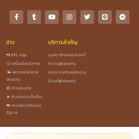
ข่าว
บริการสำคัญ
📲 KKL App
มุมสมาชิกขอนแก่นลิงก์
🎨 เครื่องมือแต่งภาพ
หางาน@ขอนแก่น
🌤️ พยากรณ์อากาศ
ลงประกาศรับสมัครงาน
ขอนแก่น
อีเวนต์@ขอนแก่น
📰 ข่าวขอนแก่น
🔥 ข่าวเด่นประเด็นร้อน
🎟️ ตรวจสลากกินแบ่ง
รัฐบาล