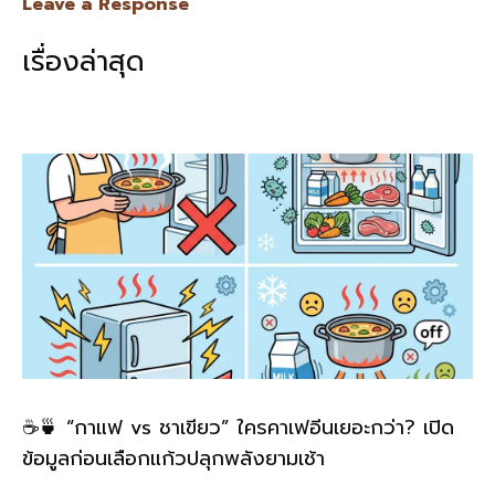
e
e
ai
py
ar
Leave a Response
b
l
Li
e
เรื่องล่าสุด
o
n
o
k
k
☕🍵 “กาแฟ vs ชาเขียว” ใครคาเฟอีนเยอะกว่า? เปิด
ข้อมูลก่อนเลือกแก้วปลุกพลังยามเช้า