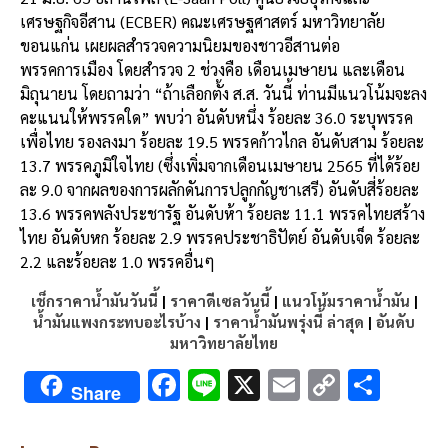
e
e
ai
py
ar
เศรษฐกิจอีสาน (ECBER) คณะเศรษฐศาสตร์ มหาวิทยาลัย
b
l
Li
e
ขอนแก่น เผยผลสำรวจความนิยมของชาวอีสานต่อ
o
n
พรรคการเมือง โดยสำรวจ 2 ช่วงคือ เดือนเมษายน และเดือน
มิถุนายน โดยถามว่า “ถ้าเลือกตั้ง ส.ส. วันนี้ ท่านมีแนวโน้มจะลง
o
k
คะแนนให้พรรคใด” พบว่า อันดับหนึ่ง ร้อยละ 36.0 ระบุพรรค
k
เพื่อไทย รองลงมา ร้อยละ 19.5 พรรคก้าวไกล อันดับสาม ร้อยละ
13.7 พรรคภูมิใจไทย (ซึ่งเพิ่มจากเดือนเมษายน 2565 ที่ได้ร้อย
ละ 9.0 จากผลของการผลักดันการปลูกกัญชาเสรี) อันดับสี่ร้อยละ
13.6 พรรคพลังประชารัฐ อันดับห้า ร้อยละ 11.1 พรรคไทยสร้าง
ไทย อันดับหก ร้อยละ 2.9 พรรคประชาธิปัตย์ อันดับเจ็ด ร้อยละ
2.2 และร้อยละ 1.0 พรรคอื่นๆ
เช็กราคาน้ำมันวันนี้
|
ราคาดีเซลวันนี้
|
แนวโน้มราคาน้ำมัน
|
น้ำมันแพงกระทบอะไรบ้าง
|
ราคาน้ำมันพรุ่งนี้ ล่าสุด
|
อันดับ
มหาวิทยาลัยไทย
F
Li
X
E
C
S
Share
ac
n
m
o
h