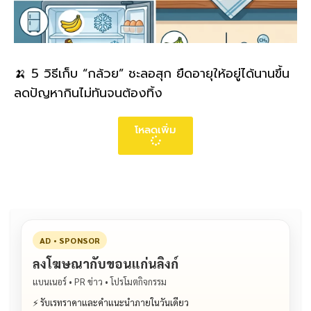
🍌 5 วิธีเก็บ “กล้วย” ชะลอสุก ยืดอายุให้อยู่ได้นานขึ้น
ลดปัญหากินไม่ทันจนต้องทิ้ง
โหลดเพิ่ม
AD • SPONSOR
ลงโฆษณากับขอนแก่นลิงก์
แบนเนอร์ • PR ข่าว • โปรโมตกิจกรรม
⚡ รับเรทราคาและคำแนะนำภายในวันเดียว