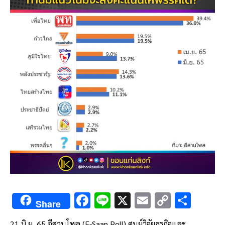
F
Li
X
E
C
S
Share
ac
n
m
o
h
21 มิ.ย. 65 อีสานโพล (E-Saan Poll) ศูนย์วิจัยธุรกิจและ