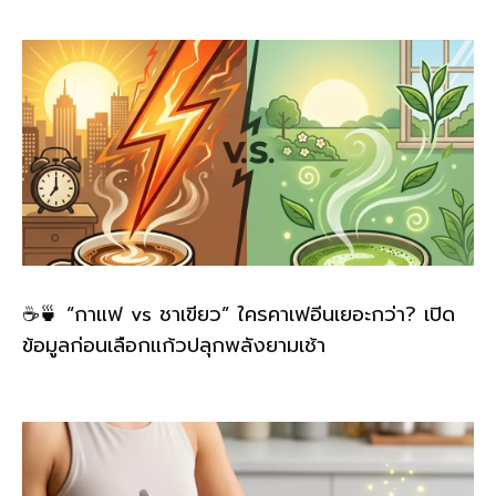
☕🍵 “กาแฟ vs ชาเขียว” ใครคาเฟอีนเยอะกว่า? เปิด
ข้อมูลก่อนเลือกแก้วปลุกพลังยามเช้า