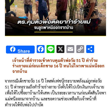
F
Li
X
E
C
S
Share
ac
n
m
o
h
เจ้าหน้าที่ตำรวจเข้าควบคุมตัวพ่อวัย 51 ปี ทำร้าย
e
e
ai
py
ar
ร่างกายแม่ก่อนเด็กชาย 16 ปี ทนไม่ไหวพาแม่หนีออก
b
l
Li
e
จากบ้าน
o
n
จากกรณีเด็กชายวัย 16 ปี โพสต์เฟซบุ๊กระบายหลังแม่ถูกพ่อวัย
o
k
51 ปี ด่าทอรวมถึงทำร้ายร่างกาย บังคับให้ไปเบิกเงินกบเจ้านาย
เพื่อให้ไปซื้อยาบ้ามาให้เสพ เป็นระยะเวลานานก่อนตัดสินใจพา
k
แม่หนีออกมาจากบ้าน และขอความช่วยเหลือกับเจ้าหน้าที่
ตำรวจให้จับพ่อไปบำบัด