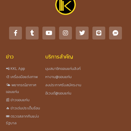
ข่าว
บริการสำคัญ
📲 KKL App
มุมสมาชิกขอนแก่นลิงก์
🎨 เครื่องมือแต่งภาพ
หางาน@ขอนแก่น
🌤️ พยากรณ์อากาศ
ลงประกาศรับสมัครงาน
ขอนแก่น
อีเวนต์@ขอนแก่น
📰 ข่าวขอนแก่น
🔥 ข่าวเด่นประเด็นร้อน
🎟️ ตรวจสลากกินแบ่ง
รัฐบาล