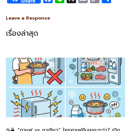
Share
ac
n
m
o
h
e
e
ai
py
ar
Leave a Response
b
l
Li
e
เรื่องล่าสุด
o
n
o
k
k
☕🍵 “กาแฟ vs ชาเขียว” ใครคาเฟอีนเยอะกว่า? เปิด