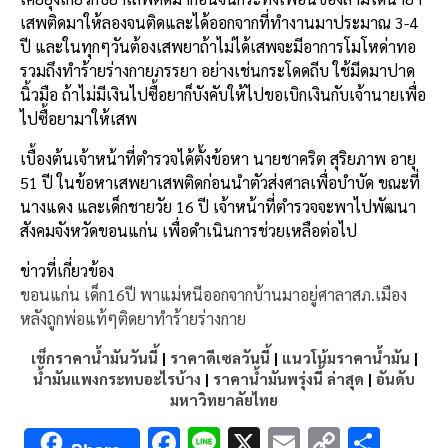
เสพติดมาให้ลองจนติดและได้ออกจากที่ทำงานมาประมาณ 3-4
ปี และในทุกๆวันต้องเสพยาถ้าไม่ได้เสพจะมีอาการโมโหด่าทอ
รวมถึงทำร้ายร่างกายภรรยา อย่างเช่นกระโดดถีบ ใช้มีดมาปาด
นิ้วมือ ถ้าไม่มีเงินไปซื้อยาก็บังคับให้ไปขอเบิกเงินกับเจ้านายเพื่อ
ไปซื้อยามาให้เสพ
เบื้องต้นเจ้าหน้าที่ตำรวจได้ตั้งข้อหา นายชาคริต สุริยภาพ อายุ
51 ปี ในข้อหาเสพยาเสพติดก่อนนำตัวส่งศาลเพื่อบำบัด ขณะที่
นางแดง และเด็กชายวัย 16 ปี เจ้าหน้าที่ตำรวจจะพาไปพัฒนา
สังคมจังหวัดขอนแก่น เพื่อดำเนินการช่วยเหลือต่อไป
ข่าวที่เกี่ยวข้อง
ขอนแก่น เด็ก16ปี พาแม่หนีออกจากบ้านมาอยู่ศาลาสภ.เมือง
หลังถูกพ่อแท้ๆติดยาทำร้ายร่างกาย
เช็กราคาน้ำมันวันนี้
|
ราคาดีเซลวันนี้
|
แนวโน้มราคาน้ำมัน
|
น้ำมันแพงกระทบอะไรบ้าง
|
ราคาน้ำมันพรุ่งนี้ ล่าสุด
|
อันดับ
มหาวิทยาลัยไทย
F
Li
X
E
C
S