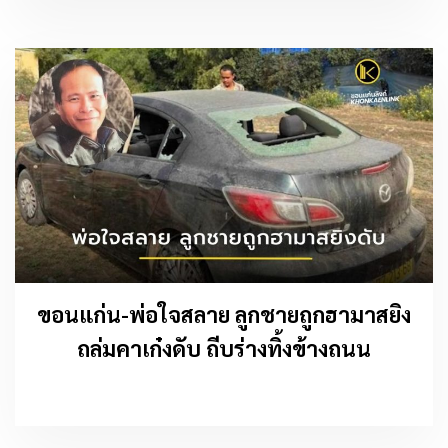
ขอนแก่น-พ่อใจสลาย ลูกชายถูกฮามาสยิง
ถล่มคาเก๋งดับ ถีบร่างทิ้งข้างถนน