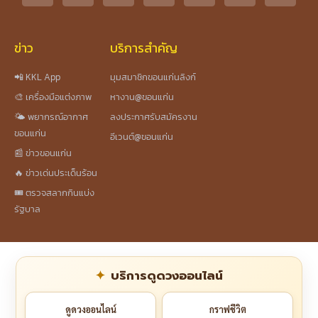
ข่าว
บริการสำคัญ
📲 KKL App
มุมสมาชิกขอนแก่นลิงก์
🎨 เครื่องมือแต่งภาพ
หางาน@ขอนแก่น
🌤️ พยากรณ์อากาศ
ลงประกาศรับสมัครงาน
ขอนแก่น
อีเวนต์@ขอนแก่น
📰 ข่าวขอนแก่น
🔥 ข่าวเด่นประเด็นร้อน
🎟️ ตรวจสลากกินแบ่ง
รัฐบาล
บริการดูดวงออนไลน์
ดูดวงออนไลน์
กราฟชีวิต