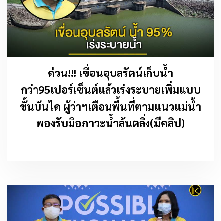
ด่วน!!! เขื่อนอุบลรัตน์เก็บน้ำ
กว่า95เปอร์เซ็นต์แล้วเร่งระบายเพิ่มแบบ
ขั้นบันได ผู้ว่าฯเตือนพื้นที่ตามแนวแม่น้ำ
พองรับมือภาวะน้ำล้นตลิ่ง(มีคลิป)