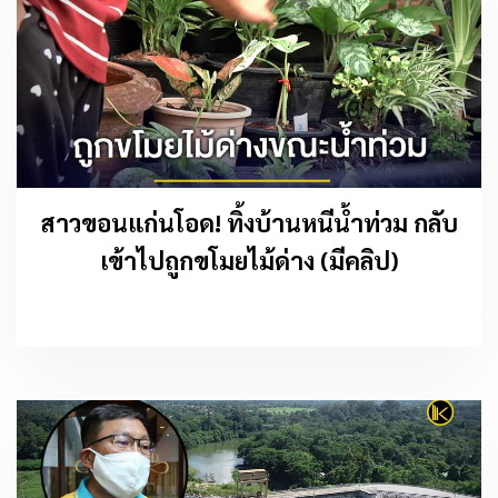
สาวขอนแก่นโอด! ทิ้งบ้านหนีน้ำท่วม กลับ
เข้าไปถูกขโมยไม้ด่าง (มีคลิป)