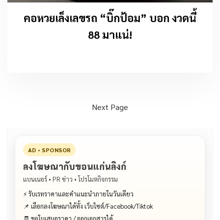
คอหวยเล็งเลขรถ “บิ๊กป้อม” บอก งวดนี้
88 มาแน่!
Next Page
AD • SPONSOR
ลงโฆษณากับขอนแก่นลิงก์
แบนเนอร์ • PR ข่าว • โปรโมตกิจกรรม
⚡ รับเรทราคาและคำแนะนำภายในวันเดียว
📌 เลือกลงโฆษณาได้ทั้ง เว็บไซต์/Facebook/Tiktok
🧾 ขอใบเสนอราคา / ออกเอกสารได้