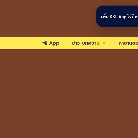
Skip to content
เพิ่ม KKL App ไว้ที
📲 App
ข่าว บทความ
หางานขอ