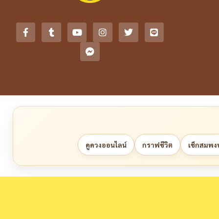
ดูดวงออนไลน์
กราฟชีวิต
เช็กสมพงษ์