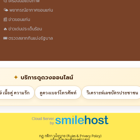
🎨 เครื่องมือแต่งภาพ
🌤️ พยากรณ์อากาศขอนแก่น
📰 ข่าวขอนแก่น
🔥 ข่าวเด่นประเด็นร้อน
🎟️ ตรวจสลากกินแบ่งรัฐบาล
บริการดูดวงออนไลน์
 เนื้อคู่ ความรัก
ดูดวงเบอร์โทรศัพท์
วิเคราะห์เลขบัตรประชาชน
กฎ กติกา นโยบาย (Rules & Privacy Policy)
แจ้งแก้ไข/ลบข้อมูลข่าวสาร