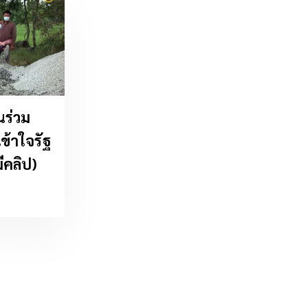
นร่วม
ข้าใจรัฐ
ีคลิป)