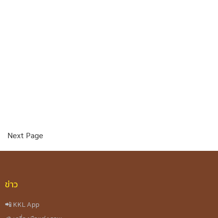
Next Page
ข่าว
📲 KKL App