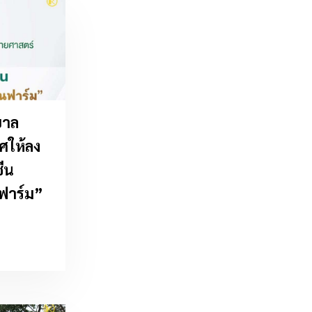
บาล
ศให้ลง
ีน
ฟาร์ม”