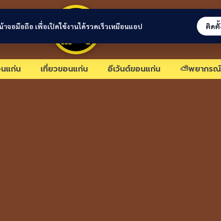
ขอนแก่นลิงก์
่หน้าจอมือถือ เพื่อเปิดใช้งานได้รวดเร็วเหมือนแอป
ติดตั
นแก่น
เที่ยวขอนแก่น
อีเว้นต์ขอนแก่น
⛅พยากรณ์