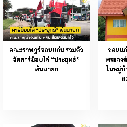
คณะราษฎร์ขอนแก่น รวมตัว
ขอนแก่
จัดคาร์ม็อบไล่ “ประยุทธ์”
พระสงฆ์
พ้นนายก
ในหมู่บ้
ย