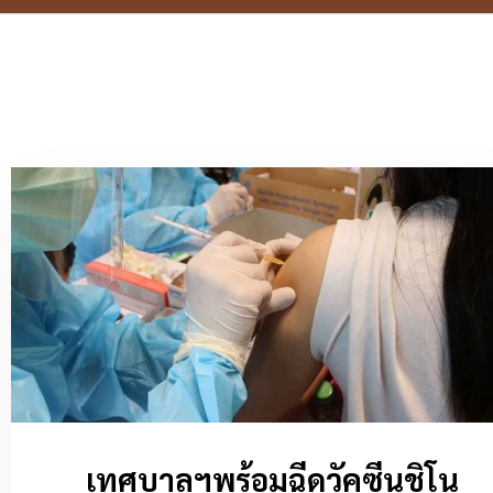
เทศบาลฯพร้อมฉีดวัคซีนชิโน