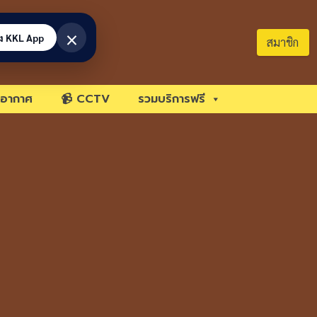
×
้ง KKL App
สมาชิก
อากาศ
📹 CCTV
รวมบริการฟรี