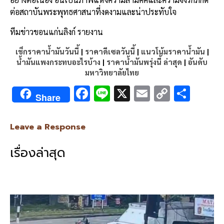
ต่อสถาบันพระพุทธศาสนาที่งดงามและน่าประทับใจ
ทีมข่าวขอนแก่นลิงก์ รายงาน
เช็กราคาน้ำมันวันนี้
|
ราคาดีเซลวันนี้
|
แนวโน้มราคาน้ำมัน
|
น้ำมันแพงกระทบอะไรบ้าง
|
ราคาน้ำมันพรุ่งนี้ ล่าสุด
|
อันดับ
มหาวิทยาลัยไทย
F
Li
X
E
C
S
Share
ac
n
m
o
h
e
e
ai
py
ar
Leave a Response
b
l
Li
e
เรื่องล่าสุด
o
n
o
k
k