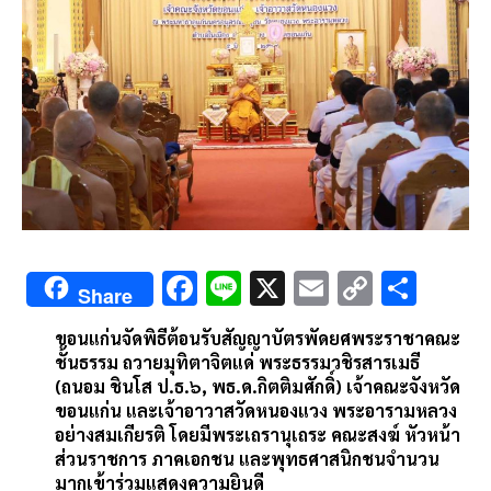
F
Li
X
E
C
S
Share
ac
n
m
o
h
ขอนแก่นจัดพิธีต้อนรับสัญญาบัตรพัดยศพระราชาคณะ
e
e
ai
py
ar
ชั้นธรรม ถวายมุทิตาจิตแด่ พระธรรมวชิรสารเมธี
b
l
Li
e
(ถนอม ชินโส ป.ธ.๖, พธ.ด.กิตติมศักดิ์) เจ้าคณะจังหวัด
ขอนแก่น และเจ้าอาวาสวัดหนองแวง พระอารามหลวง
o
n
อย่างสมเกียรติ โดยมีพระเถรานุเถระ คณะสงฆ์ หัวหน้า
o
k
ส่วนราชการ ภาคเอกชน และพุทธศาสนิกชนจำนวน
มากเข้าร่วมแสดงความยินดี