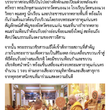
บรรยากาศก่อนพิธีเป็นไปอย่างคึกคักและเปี่ยมด้วยพลังแห่ง
ศรัทธา พระภิกษุสามเณรจากวัดหนองแวง โรงเรียนวัดหนองแวง
วิทยา คณะครู นักเรียน และประชาชนจากหลายพื้นที่ พร้อมใจ
กันร่วมตั้งแถวต้อนรับบริเวณโดยรอบพระมหาธาตุแก่นนคร
สัญลักษณ์สำคัญของจังหวัดขอนแก่น ขณะที่นางรำจากหลาย
คณะร่วมฟ้อนรำต้อนรับอย่างอ่อนช้อยและยิ่งใหญ่ สะท้อนถึง
ศิลปวัฒนธรรมอันงดงามของชาวอีสาน
จากนั้น พระธรรมวชิรสารเมธีได้เข้าสักการะสถานที่สำคัญ
ภายในพระอารามเพื่อความเป็นสิริมงคล ก่อนเคลื่อนขบวนเข้าสู่
พิธีต้อนรับอย่างสมเกียรติ โดยมีขบวนฟ้อนรำและขบวน
เกียรติยศนำหน้า พร้อมขึ้นเสลี่ยงแห่รอบพระมหาธาตุแก่นนคร
จำนวน 1 รอบ ท่ามกลางเสียงถวายมุทิตาจิตและเสียงสาธุการ
จากพุทธศาสนิกชนที่มาร่วมแสดงความยินดี