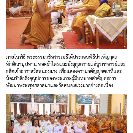
ภายในพิธี พระธรรมวชิรสารเมธีได้ประกอบพิธีบำเพ็ญกุศล
ทักษิณานุปทาน ทอดผ้าไตรและบังสุกุลถวายแด่บูรพาจารย์และ
อดีตเจ้าอาวาสวัดหนองแวง เพื่อแสดงความกตัญญูกตเวทีและ
น้อมรำลึกถึงคุณูปการของพระเถระผู้มีบทบาทสำคัญต่อการ
พัฒนาพระพุทธศาสนาและวัดหนองแวงมาอย่างต่อเนื่อง