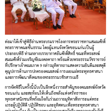
ต่อมาได้เข้าสู่พิธีอ่านพระบรมราชโองการพระราชทานสมณศักดิ์
พระราชาคณะชั้นธรรม โดยผู้แทนจังหวัดขอนแก่นเป็นผู้
ประกอบพิธี ท่ามกลางบรรยากาศอันศักดิ์สิทธิ์ ขณะที่พระสงฆ์
สมณศักดิ์ร่วมเจริญชัยมงคลคาถา พร้อมด้วยพระธรรมวัชราจารย์
ที่ปรึกษาเจ้าคณะภาค 9 กล่าวมุทิตากถาแสดงความยินดีและสดุดี
คุณูปการด้านการปกครองคณะสงฆ์ การเผยแผ่พระพุทธศาสนา
และการพัฒนาสังคมของพระธรรมวชิรสารเมธี
การจัดพิธีในครั้งนี้นับเป็นอีกหนึ่งวาระสำคัญของคณะสงฆ์จังหวัด
ขอนแก่น และสะท้อนให้เห็นถึงพลังแห่งศรัทธาของ
พุทธศาสนิกชนที่พร้อมใจกันร่วมถวายมุทิตาสักการะแด่พระ
เถระผู้ปฏิบัติดี ปฏิบัติชอบ และอุทิศตนเพื่อพระพุทธศาสนา
อย่างต่อเนื่อง อันเป็นภาพแห่งความสามัคคีและความจงรักภักดี