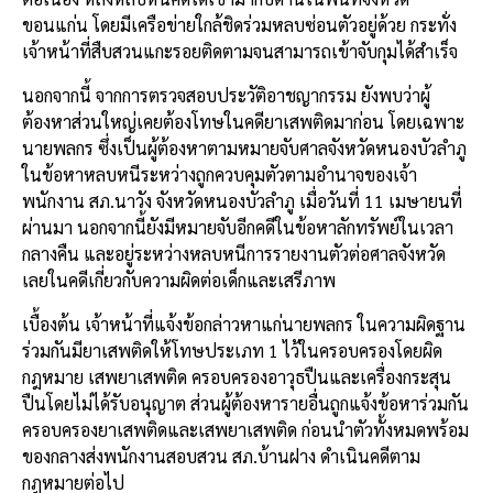
ขอนแก่น โดยมีเครือข่ายใกล้ชิดร่วมหลบซ่อนตัวอยู่ด้วย กระทั่ง
เจ้าหน้าที่สืบสวนแกะรอยติดตามจนสามารถเข้าจับกุมได้สำเร็จ
นอกจากนี้ จากการตรวจสอบประวัติอาชญากรรม ยังพบว่าผู้
ต้องหาส่วนใหญ่เคยต้องโทษในคดียาเสพติดมาก่อน โดยเฉพาะ
นายพลกร ซึ่งเป็นผู้ต้องหาตามหมายจับศาลจังหวัดหนองบัวลำภู
ในข้อหาหลบหนีระหว่างถูกควบคุมตัวตามอำนาจของเจ้า
พนักงาน สภ.นาวัง จังหวัดหนองบัวลำภู เมื่อวันที่ 11 เมษายนที่
ผ่านมา นอกจากนี้ยังมีหมายจับอีกคดีในข้อหาลักทรัพย์ในเวลา
กลางคืน และอยู่ระหว่างหลบหนีการรายงานตัวต่อศาลจังหวัด
เลยในคดีเกี่ยวกับความผิดต่อเด็กและเสรีภาพ
เบื้องต้น เจ้าหน้าที่แจ้งข้อกล่าวหาแก่นายพลกร ในความผิดฐาน
ร่วมกันมียาเสพติดให้โทษประเภท 1 ไว้ในครอบครองโดยผิด
กฎหมาย เสพยาเสพติด ครอบครองอาวุธปืนและเครื่องกระสุน
ปืนโดยไม่ได้รับอนุญาต ส่วนผู้ต้องหารายอื่นถูกแจ้งข้อหาร่วมกัน
ครอบครองยาเสพติดและเสพยาเสพติด ก่อนนำตัวทั้งหมดพร้อม
ของกลางส่งพนักงานสอบสวน สภ.บ้านฝาง ดำเนินคดีตาม
กฎหมายต่อไป