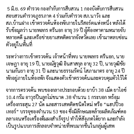
5 มิ.ย. 69 ตำรวจ กองกำกับการสืบสวน 1 กองบังคับการสืบสวน
สอบสวนตำรวจภูธรภาค 4 ร่วมกับตำรวจ สภ.นาวัง และ
สภ.บ้านฝาง เข้าตรวจค้นห้องพักภายในรีสอร์ตแห่งหนึ่ง หลังได้
รับข้อมูลว่า นายพลกร ตรีนอก อายุ 39 ปี ผู้ต้องหาตามหมายจับ
หลายคดี และเครือข่ายยาเสพติดจากจังหวัดเลย เข้ามาหลบซ่อน
ตัวอยู่ในพื้นที่
ระหว่างการเข้าตรวจค้น เจ้าหน้าที่พบ นายพลกร ตรีนอก, นาย
เจษฎา อายุ 19 ปี, นายณัฐวุฒิ อินสาสกุล อายุ 32 ปี, นายวุฒิชัย
นามกันยา อายุ 31 ปี และนายธรรมรัตน์ โสภามาตร อายุ 24 ปี
พักอยู่ภายในห้องพัก จึงแสดงตัวเข้าตรวจค้นและควบคุมตัวไว้ได้
จากการตรวจค้น พบของกลางประกอบด้วย ยาบ้า 38 เม็ด ยาไอซ์
10.4 กรัม อาวุธปืนลูกโม่ขนาด .38 จำนวน 1 กระบอก พร้อม
เครื่องกระสุน 27 นัด และสารเสพติดชนิดใหม่ หรือ “แฮปปี้วอ
เทอร์” บรรจุซองจำนวน 53 ซอง ซึ่งมีลักษณะคล้ายผลิตภัณฑ์คอ
ลลาเจนหรือเครื่องดื่มผงสำเร็จรูป ทำให้สังเกตได้ยาก และกำลัง
เป็นรูปแบบการลักลอบจำหน่ายที่พบมากขึ้นในกลุ่มผู้เสพ