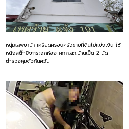
หนุ่มเสพยาบ้า เครียดครอบครัวขายที่ดินไม่แบ่งเงิน ใช้
หนังสติ๊กยิงกระจกห้อง ผกก.สภ.บ้านเป็ด 2 นัด
ตำรวจคุมตัวทันควัน