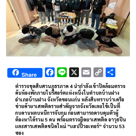
F
Li
X
E
C
S
Share
ac
n
m
o
h
ตำรวจชุดสืบสวนภูธรภาค 4 นำกำลังเข้าปิดล้อมตรวจ
e
e
ai
py
ar
ค้นห้องพักภายในรีสอร์ตแห่งหนึ่งในตำบลบ้านฝาง
b
l
Li
e
อำเภอบ้านฝาง จังหวัดขอนแก่น หลังสืบทราบว่าเครือ
ข่ายค้ายาเสพติดรายสำคัญจากจังหวัดเลยใช้เป็นที่
o
n
กบดานหลบหนีการจับกุม ก่อนสามารถควบคุมตัวผู้
o
k
ต้องหาได้รวม 5 คน พร้อมตรวจยึดยาเสพติด อาวุธปืน
และสารเสพติดชนิดใหม่ “แฮปปี้วอเทอร์” จำนวน 53
k
ซอง