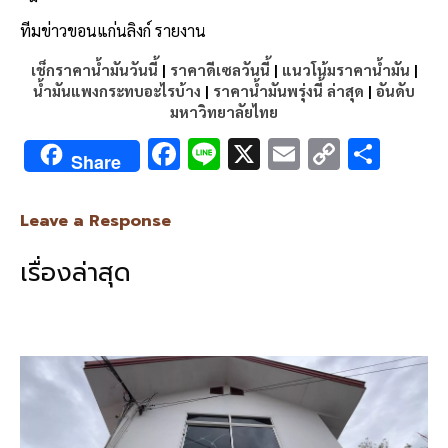
ทีมข่าวขอนแก่นลิงก์ รายงาน
เช็กราคาน้ำมันวันนี้
|
ราคาดีเซลวันนี้
|
แนวโน้มราคาน้ำมัน
|
น้ำมันแพงกระทบอะไรบ้าง
|
ราคาน้ำมันพรุ่งนี้ ล่าสุด
|
อันดับ
มหาวิทยาลัยไทย
F
Li
X
E
C
S
Share
ac
n
m
o
h
e
e
ai
py
ar
Leave a Response
b
l
Li
e
เรื่องล่าสุด
o
n
o
k
k