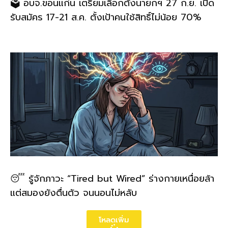
🗳️ อบจ.ขอนแก่น เตรียมเลือกตั้งนายกฯ 27 ก.ย. เปิด
รับสมัคร 17-21 ส.ค. ตั้งเป้าคนใช้สิทธิ์ไม่น้อย 70%
😴 รู้จักภาวะ “Tired but Wired” ร่างกายเหนื่อยล้า
แต่สมองยังตื่นตัว จนนอนไม่หลับ
โหลดเพิ่ม