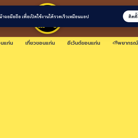
ขอนแก่นลิงก์
่หน้าจอมือถือ เพื่อเปิดใช้งานได้รวดเร็วเหมือนแอป
ติดตั
นแก่น
เที่ยวขอนแก่น
อีเว้นต์ขอนแก่น
⛅พยากรณ์