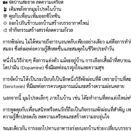
🏡 จัดบ้านสะอาด ลดความเครียด
🪴 เติมพลังจากมุมโปรดในบ้าน
💬 คุยกับเพื่อนเพิ่มออกซิโทซิน
🍲 ออกไปกินข้าวนอกบ้านสร้างบรรยากาศใหม่
🎨 ทำกิจกรรมสร้างสรรค์ลดความกังวล
การพักผ่อน ไม่ได้หมายถึงการนอนหลับเพียงอย่างเดียว แต่คือการทำก
สมอง ซึ่งส่งผลต่อความรู้สึกสดชื่นและสมดุลในชีวิตประจำวัน
หนึ่งในวิธีง่ายๆ คือการแต่งตัว แม้จะอยู่บ้าน การเลือกเสื้อผ้าที่สบ
โดปามีน (Dopamine) ซึ่งมีผลต่อแรงจูงใจและความสุข
การจัดบ้านให้เป็นระเบียบก็เป็นอีกหนึ่งวิธีพักผ่อนที่ดี เพราะบ้าน
(Serotonin) ที่มีผลต่อการควบคุมอารมณ์และสร้างความผ่อนคลาย
นอกจากนี้ มุมโปรดเล็กๆ ภายในบ้าน เช่น โต๊ะทำงานที่ตกแต่งใหม่หร
การพูดคุยกับเพื่อนสนิทหรือคนรักก็ถือเป็นกิจกรรมพักผ่อนที่สำคัญ เ
ความรู้สึกปลอดภัย ลดความเครียดและสร้างความอบอุ่นใจ
ขณะเดียวกัน การออกไปทานอาหารอร่อยนอกบ้านช่วยเปลี่ยนบรรยากาศจ