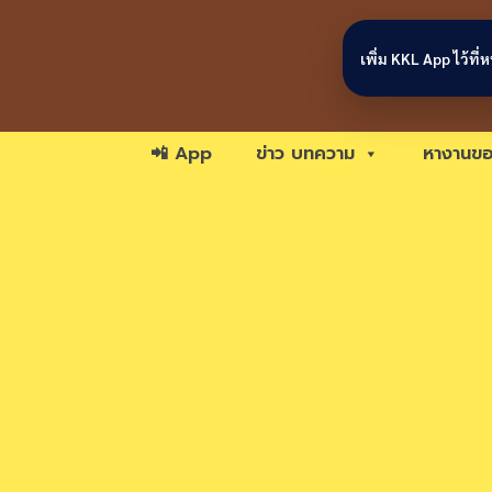
Skip to content
เพิ่ม KKL App ไว้ที
📲 App
ข่าว บทความ
หางานขอ