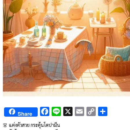
Facebook
Line
X
Email
Copy
Shar
Share
Link
👗 แต่งตัวสวย กระตุ้นโดปามีน