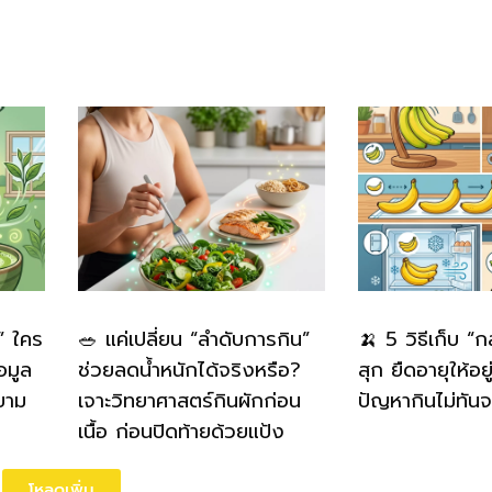
” ใคร
🥗 แค่เปลี่ยน “ลำดับการกิน”
🍌 5 วิธีเก็บ “
อมูล
ช่วยลดน้ำหนักได้จริงหรือ?
สุก ยืดอายุให้อย
ยาม
เจาะวิทยาศาสตร์กินผักก่อน
ปัญหากินไม่ทันจ
เนื้อ ก่อนปิดท้ายด้วยแป้ง
โหลดเพิ่ม