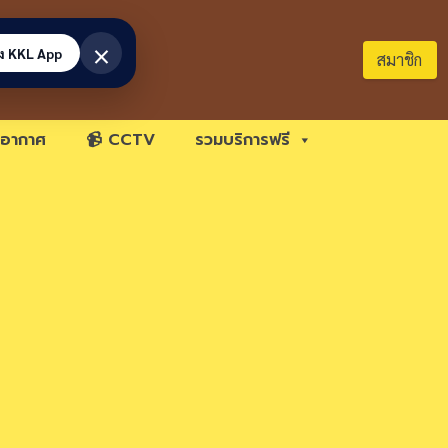
×
้ง KKL App
สมาชิก
อากาศ
📹 CCTV
รวมบริการฟรี