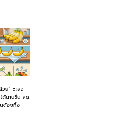
กล้วย” ชะลอ
ู่ได้นานขึ้น ลด
นต้องทิ้ง