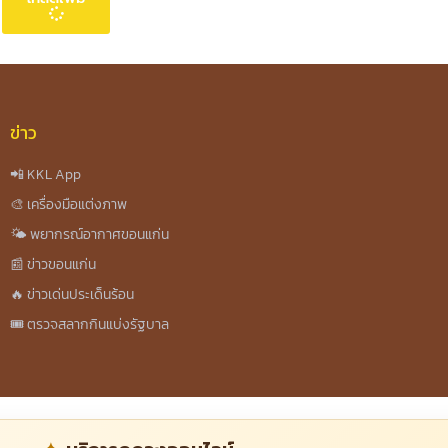
ข่าว
📲 KKL App
🎨 เครื่องมือแต่งภาพ
🌤️ พยากรณ์อากาศขอนแก่น
📰 ข่าวขอนแก่น
🔥 ข่าวเด่นประเด็นร้อน
🎟️ ตรวจสลากกินแบ่งรัฐบาล