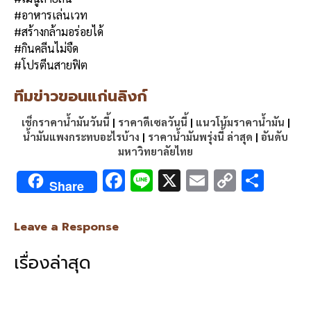
#อาหารเล่นเวท
#สร้างกล้ามอร่อยได้
#กินคลีนไม่จืด
#โปรตีนสายฟิต
ทีมข่าวขอนแก่นลิงก์
เช็กราคาน้ำมันวันนี้
|
ราคาดีเซลวันนี้
|
แนวโน้มราคาน้ำมัน
|
น้ำมันแพงกระทบอะไรบ้าง
|
ราคาน้ำมันพรุ่งนี้ ล่าสุด
|
อันดับ
มหาวิทยาลัยไทย
F
Li
X
E
C
S
Share
ac
n
m
o
h
e
e
ai
py
ar
Leave a Response
b
l
Li
e
เรื่องล่าสุด
o
n
o
k