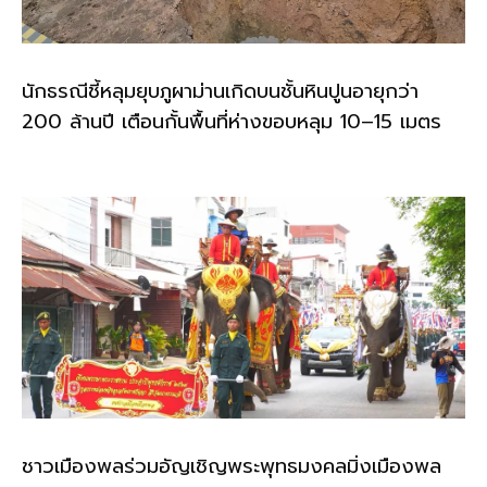
นักธรณีชี้หลุมยุบภูผาม่านเกิดบนชั้นหินปูนอายุกว่า
200 ล้านปี เตือนกั้นพื้นที่ห่างขอบหลุม 10–15 เมตร
ชาวเมืองพลร่วมอัญเชิญพระพุทธมงคลมิ่งเมืองพล