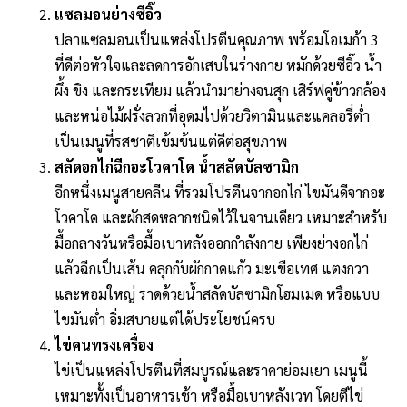
แซลมอนย่างซีอิ๊ว
ปลาแซลมอนเป็นแหล่งโปรตีนคุณภาพ พร้อมโอเมก้า 3
ที่ดีต่อหัวใจและลดการอักเสบในร่างกาย หมักด้วยซีอิ๊ว น้ำ
ผึ้ง ขิง และกระเทียม แล้วนำมาย่างจนสุก เสิร์ฟคู่ข้าวกล้อง
และหน่อไม้ฝรั่งลวกที่อุดมไปด้วยวิตามินและแคลอรี่ต่ำ
เป็นเมนูที่รสชาติเข้มข้นแต่ดีต่อสุขภาพ
สลัดอกไก่ฉีกอะโวคาโด น้ำสลัดบัลซามิก
อีกหนึ่งเมนูสายคลีน ที่รวมโปรตีนจากอกไก่ ไขมันดีจากอะ
โวคาโด และผักสดหลากชนิดไว้ในจานเดียว เหมาะสำหรับ
มื้อกลางวันหรือมื้อเบาหลังออกกำลังกาย เพียงย่างอกไก่
แล้วฉีกเป็นเส้น คลุกกับผักกาดแก้ว มะเขือเทศ แตงกวา
และหอมใหญ่ ราดด้วยน้ำสลัดบัลซามิกโฮมเมด หรือแบบ
ไขมันต่ำ อิ่มสบายแต่ได้ประโยชน์ครบ
ไข่คนทรงเครื่อง
ไข่เป็นแหล่งโปรตีนที่สมบูรณ์และราคาย่อมเยา เมนูนี้
เหมาะทั้งเป็นอาหารเช้า หรือมื้อเบาหลังเวท โดยตีไข่