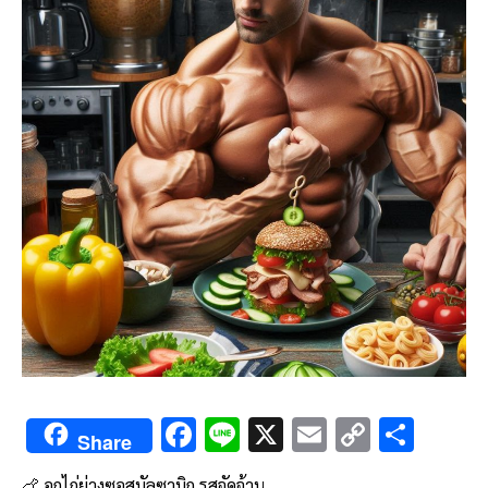
F
Li
X
E
C
S
Share
ac
n
m
o
h
🍗 อกไก่ย่างซอสบัลซามิก รสจัดจ้าน