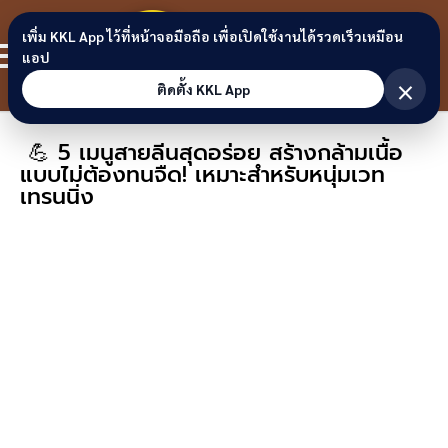
Skip to content
ขอนแก่น
เพิ่ม KKL App ไว้ที่หน้าจอมือถือ เพื่อเปิดใช้งานได้รวดเร็วเหมือน
สมาชิก
แอป
ลิงก์
×
ติดตั้ง KKL App
💪 5 เมนูสายลีนสุดอร่อย สร้างกล้ามเนื้อ
แบบไม่ต้องทนจืด! เหมาะสำหรับหนุ่มเวท
เทรนนิ่ง