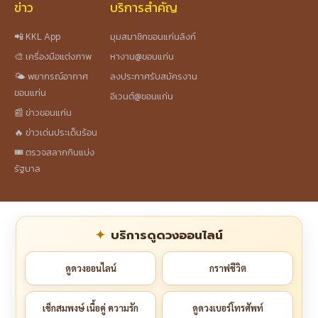
ข่าว
บริการสำคัญ
📲 KKL App
มุมสมาชิกขอนแก่นลิงก์
🎨 เครื่องมือแต่งภาพ
หางาน@ขอนแก่น
🌤️ พยากรณ์อากาศ
ลงประกาศรับสมัครงาน
ขอนแก่น
อีเวนต์@ขอนแก่น
📰 ข่าวขอนแก่น
🔥 ข่าวเด่นประเด็นร้อน
🎟️ ตรวจสลากกินแบ่ง
รัฐบาล
บริการดูดวงออนไลน์
ดูดวงออนไลน์
กราฟชีวิต
เช็กสมพงษ์ เนื้อคู่ ความรัก
ดูดวงเบอร์โทรศัพท์