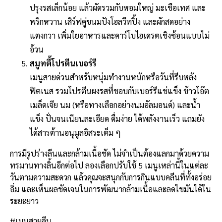
ปรุงรสเล็กน้อย แล้วผัดรวมกับหอมใหญ่ มะเขือเทศ และ
พริกหวาน เสิร์ฟคู่ขนมปังโฮลวีทปิ้ง และผักสดอย่าง
แตงกวา เพิ่มใยอาหารและคาร์โบไฮเดรตเชิงซ้อนแบบไม่
อ้วน
สมูทตี้โปรตีนเบอร์รี
เมนูสายด่วนสำหรับหนุ่มทำงานหนักหรือวันที่รีบหลัง
ฟิตเนส รวมโปรตีนผงรสที่ชอบกับเบอร์รีแช่แข็ง ข้าวโอ๊ต
เมล็ดเจีย นม (หรือทางเลือกอย่างนมอัลมอนด์) และน้ำ
แข็ง ปั่นจนเนียนละเอียด ดื่มง่าย ได้พลังงานเร็ว แถมยัง
ได้สารต้านอนุมูลอิสระเต็ม ๆ
การมีรูปร่างลีนและกล้ามเนื้อชัด ไม่จำเป็นต้องแลกมาด้วยความ
ทรมานทางลิ้นอีกต่อไป ลองเลือกปรับใช้ 5 เมนูเหล่านี้ในแต่ละ
วันตามความสะดวก แล้วคุณจะสนุกกับการกินแบบคลีนที่ทั้งอร่อย
อิ่ม และเห็นผลชัดเจนในการพัฒนากล้ามเนื้อและลดไขมันได้ใน
ระยะยาว
#เมนูสายลีน