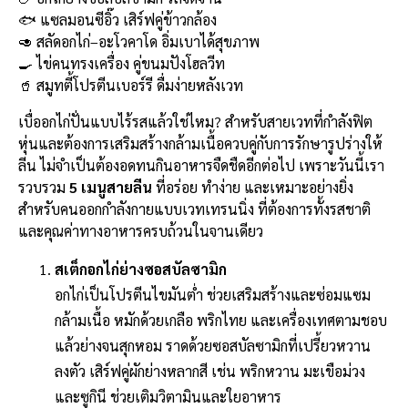
e
e
ai
py
ar
🐟 แซลมอนซีอิ๊ว เสิร์ฟคู่ข้าวกล้อง
b
l
Li
e
🥑 สลัดอกไก่–อะโวคาโด อิ่มเบาได้สุขภาพ
o
n
🍳 ไข่คนทรงเครื่อง คู่ขนมปังโฮลวีท
🥤 สมูทตี้โปรตีนเบอร์รี ดื่มง่ายหลังเวท
o
k
k
เบื่ออกไก่ปั่นแบบไร้รสแล้วใช่ไหม? สำหรับสายเวทที่กำลังฟิต
หุ่นและต้องการเสริมสร้างกล้ามเนื้อควบคู่กับการรักษารูปร่างให้
ลีน ไม่จำเป็นต้องอดทนกินอาหารจืดชืดอีกต่อไป เพราะวันนี้เรา
รวบรวม
5 เมนูสายลีน
ที่อร่อย ทำง่าย และเหมาะอย่างยิ่ง
สำหรับคนออกกำลังกายแบบเวทเทรนนิ่ง ที่ต้องการทั้งรสชาติ
และคุณค่าทางอาหารครบถ้วนในจานเดียว
สเต็กอกไก่ย่างซอสบัลซามิก
อกไก่เป็นโปรตีนไขมันต่ำ ช่วยเสริมสร้างและซ่อมแซม
กล้ามเนื้อ หมักด้วยเกลือ พริกไทย และเครื่องเทศตามชอบ
แล้วย่างจนสุกหอม ราดด้วยซอสบัลซามิกที่เปรี้ยวหวาน
ลงตัว เสิร์ฟคู่ผักย่างหลากสี เช่น พริกหวาน มะเขือม่วง
และซูกินี ช่วยเติมวิตามินและใยอาหาร