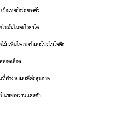
ขือเทศก็อร่อยลงตัว
้นจากไขมันในอะโวคาโด
ผลไม้ เพิ่มไฟเบอร์และโปรไบโอติก
บบหลอดเลือด
ุ่นที่ทำง่ายและดีต่อสุขภาพ
ๆ เป็นของหวานแคลต่ำ