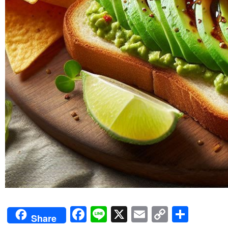
Facebook
Line
X
Email
Copy
Shar
Share