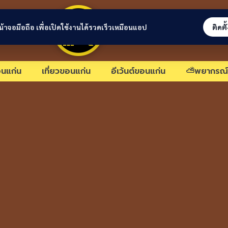
ขอนแก่นลิงก์
่หน้าจอมือถือ เพื่อเปิดใช้งานได้รวดเร็วเหมือนแอป
ติดตั
นแก่น
เที่ยวขอนแก่น
อีเว้นต์ขอนแก่น
⛅พยากรณ์