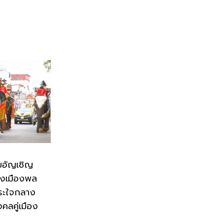
มอัญเชิญ
่งเมืองพล
ระใจกลาง
งคลคู่เมือง