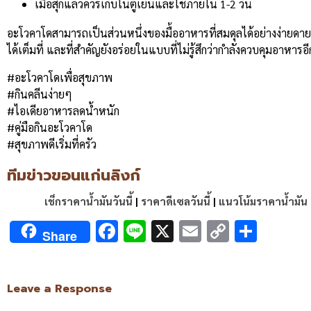
เมื่อสุกแล้วควรเก็บในตู้เย็นและใช้ภายใน 1-2 วัน
อะโวคาโดสามารถเป็นส่วนหนึ่งของมื้ออาหารที่สมดุลได้อย่างง่ายดาย 
ได้เต็มที่ และที่สำคัญยังอร่อยในแบบที่ไม่รู้สึกว่ากำลังควบคุมอาหารอี
#อะโวคาโดเพื่อสุขภาพ
#กินคลีนง่ายๆ
#ไอเดียอาหารลดน้ำหนัก
#คู่มือกินอะโวคาโด
#สุขภาพดีเริ่มที่ครัว
ทีมข่าวขอนแก่นลิงก์
เช็กราคาน้ำมันวันนี้
|
ราคาดีเซลวันนี้
|
แนวโน้มราคาน้ำมัน
Facebook
Line
X
Email
Copy
Shar
Share
Link
Leave a Response