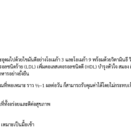
าะอุดมไปด้วยไขมันดีอย่างโอเมก้า 3 และโอเมก้า 9 พร้อมด้วยวิตามินอี 
รอลชนิดร้าย (LDL) เพิ่มคอเลสเตอรอลชนิดดี (HDL) บำรุงหัวใจ สมอง
หารอย่างยั่งยืน
าณที่พอเหมาะ ราว ½–1 ผลต่อวัน ก็สามารถรับคุณค่าได้โดยไม่กระทบเ
นูที่ทั้งอร่อยและดีต่อสุขภาพ
เหมาะเป็นมื้อเช้า