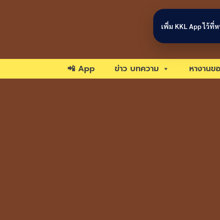
Skip to content
เพิ่ม KKL App ไว้ที
📲 App
ข่าว บทความ
หางานขอ