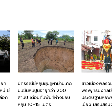
ือก
นักธรณีชี้หลุมยุบภูผาม่านเกิด
ชาวเมืองพลร่ว
่ ชี้
บนชั้นหินปูนอายุกว่า 200
พระพุทธมงคลมิ
ลือก
ล้านปี เตือนกั้นพื้นที่ห่างขอบ
ประดิษฐานหอพ
หลุม 10–15 เมตร
เมือง เสริมสิริม