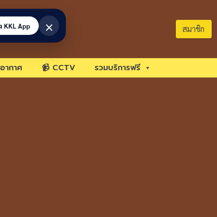
×
้ง KKL App
สมาชิก
อากาศ
📹 CCTV
รวมบริการฟรี