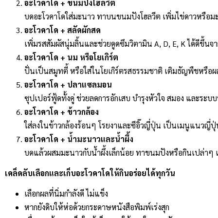
อะโวคาโด + ขนมปังโฮลวีต
บดอะโวคาโดใส่มะนาว ทาบนขนมปังโฮลวีต เพิ่มไข่ดาวหรือมะเ
อะโวคาโด + สลัดผักสด
เพิ่มรสสัมผัสนุ่มลิ้นและช่วยดูดซึมวิตามิน A, D, E, K ได้ดีขึ
อะโวคาโด + นม หรือโยเกิร์ต
ปั่นเป็นสมูทตี้ หรือใส่ในโยเกิร์ตรสธรรมชาติ เติมธัญพืชหรือ
อะโวคาโด + ปลาแซลมอน
ซุปเปอร์ฟู้ดทั้งคู่ ช่วยลดการอักเสบ บำรุงหัวใจ สมอง และระ
อะโวคาโด + ข้าวกล้อง
ใส่ลงในข้าวกล้องร้อนๆ โรยงาและซีอิ๊วญี่ปุ่น เป็นเมนูแนวญี่ป
อะโวคาโด + น้ำมะนาวและน้ำผึ้ง
บดแล้วผสมมะนาวกับน้ำผึ้งเล็กน้อย ทาขนมปังหรือกินเปล่า
เคล็ดลับเลือกและเก็บอะโวคาโดให้กินอร่อยได้ทุกวัน
เลือกผลที่นิ่มกำลังดี ไม่แข็ง
หากยังดิบให้ห่อด้วยกระดาษหนังสือพิมพ์เร่งสุก