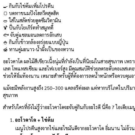
Link
🍳 กินกับไข่ต้มเพิ่มโปรตีน
🍞 บดทาขนมปังโฮลวีตสุดฮิต
🥗 ใส่ในสลัดช่วยดูดซึมวิตามิน
🍹 ปั่นกับโยเกิร์ตทำสมูทตี้
🐟 จับคู่แซลมอนลดการอักเสบ
🍚 กินกับข้าวกล้องอร่อยแบบญี่ปุ่น
🍯 ทานคู่มะนาว-น้ำผึ้งเป็นของหวาน
อะโวคาโด ผลไม้สีเขียวเนื้อนุ่มที่กำลังเป็นที่นิยมในสายสุขภาพ เพร
เลต โพแทสเซียม และไฟเบอร์สูง มีคุณสมบัติช่วยลดระดับคอเลสเตอ
ช่วยให้อิ่มท้องนาน เหมาะสำหรับผู้ที่ต้องการลดน้ำหนักหรือควบคุมอา
แม้จะมีพลังงานสูงถึง 250–300 แคลอรีต่อผล แต่หากบริโภคในปริม
สุขภาพ
สำหรับใครที่ยังไม่รู้ว่าอะโวคาโดจะจับคู่กินกับอะไรดี นี่คือ 7 ไอเดียเม
อะโวคาโด + ไข่ต้ม
เมนูโปรตีนสูงจากไข่และไขมันดีจากอะโวคาโด อิ่มนาน ไม่อ้วน 