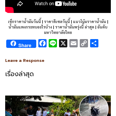
เช็กราคาน้ำมันวันนี้
|
ราคาดีเซลวันนี้
|
แนวโน้มราคาน้ำมัน
|
น้ำมันแพงกระทบอะไรบ้าง
|
ราคาน้ำมันพรุ่งนี้ ล่าสุด
|
อันดับ
มหาวิทยาลัยไทย
F
Li
X
E
C
S
Share
ac
n
m
o
h
e
e
ai
py
ar
Leave a Response
b
l
Li
e
เรื่องล่าสุด
o
n
o
k
k