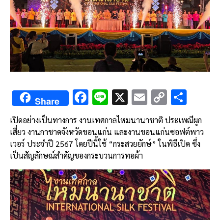
F
Li
X
E
C
S
Share
ac
n
m
o
h
เปิดอย่างเป็นทางการ งานเทศกาลไหมนานาชาติ ประเพณีผูก
e
e
ai
py
ar
เสี่ยว งานกาชาดจังหวัดขอนแก่น และงานขอนแก่นซอฟต์พาว
b
l
Li
e
เวอร์ ประจำปี 2567 โดยปีนี้ใช้ “กระสวยยักษ์” ในพิธีเปิด ซึ่ง
o
n
เป็นสัญลักษณ์สำคัญของกระบวนการทอผ้า
o
k
k