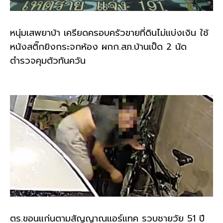
หนุ่มเสพยาบ้า เครียดครอบครัวขายที่ดินไม่แบ่งเงิน ใช้
หนังสติ๊กยิงกระจกห้อง ผกก.สภ.บ้านเป็ด 2 นัด
ตำรวจคุมตัวทันควัน
ตร.ขอนแก่นตามสัญญาณแอร์แทค รวบชายวัย 51 ปี