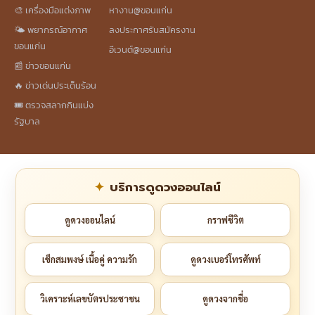
🎨 เครื่องมือแต่งภาพ
หางาน@ขอนแก่น
🌤️ พยากรณ์อากาศ
ลงประกาศรับสมัครงาน
ขอนแก่น
อีเวนต์@ขอนแก่น
📰 ข่าวขอนแก่น
🔥 ข่าวเด่นประเด็นร้อน
🎟️ ตรวจสลากกินแบ่ง
รัฐบาล
บริการดูดวงออนไลน์
ดูดวงออนไลน์
กราฟชีวิต
เช็กสมพงษ์ เนื้อคู่ ความรัก
ดูดวงเบอร์โทรศัพท์
วิเคราะห์เลขบัตรประชาชน
ดูดวงจากชื่อ