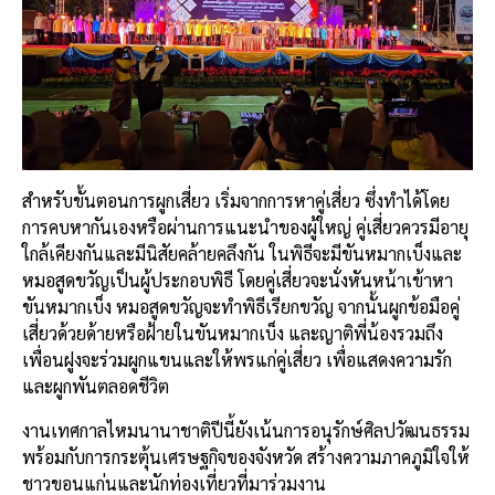
สำหรับขั้นตอนการผูกเสี่ยว เริ่มจากการหาคู่เสี่ยว ซึ่งทำได้โดย
การคบหากันเองหรือผ่านการแนะนำของผู้ใหญ่ คู่เสี่ยวควรมีอายุ
ใกล้เคียงกันและมีนิสัยคล้ายคลึงกัน ในพิธีจะมีขันหมากเบ็งและ
หมอสูดขวัญเป็นผู้ประกอบพิธี โดยคู่เสี่ยวจะนั่งหันหน้าเข้าหา
ขันหมากเบ็ง หมอสูดขวัญจะทำพิธีเรียกขวัญ จากนั้นผูกข้อมือคู่
เสี่ยวด้วยด้ายหรือฝ้ายในขันหมากเบ็ง และญาติพี่น้องรวมถึง
เพื่อนฝูงจะร่วมผูกแขนและให้พรแก่คู่เสี่ยว เพื่อแสดงความรัก
และผูกพันตลอดชีวิต
งานเทศกาลไหมนานาชาติปีนี้ยังเน้นการอนุรักษ์ศิลปวัฒนธรรม
พร้อมกับการกระตุ้นเศรษฐกิจของจังหวัด สร้างความภาคภูมิใจให้
ชาวขอนแก่นและนักท่องเที่ยวที่มาร่วมงาน