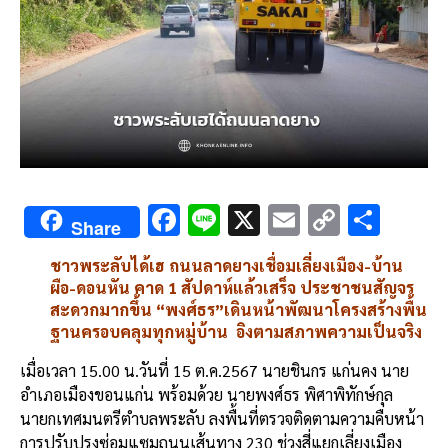
F
Li
X
E
C
S
Share
ac
n
m
o
h
ชาวพระลับได้เฮ ถนนลาดยางเชื่อมเลี่ยงเมือง-บ้าน
e
e
ai
py
ar
ผือ-ดอนหัน คาด 1 สัปดาห์แล้วเสร็จ ประชาชนสัญจร
b
l
Li
e
สะดวกมากขึ้น “พงศ์ธร”เดินหน้าพัฒนาโครงสร้างพื้น
ฐานครอบคลุมทุกหมู่บ้าน
อิงตามสภาพความเป็นจริง
o
n
o
k
เมื่อเวลา 15.00 น.วันที่ 15 ต.ค.2567 นายชินกร แก่นคง นาย
อำเภอเมืองขอนแก่น พร้อมด้วย นายพงศ์ธร พิศาพิทักษ์กุล
k
นายกเทศมนตรีตำบลพระลับ ลงพื้นที่ตรวจติดตามความคืบหน้า
การปรับปรุงซ่อมแซมถนนเส้นทาง 230 ช่วงสี่แยกเลี่ยงเมือง