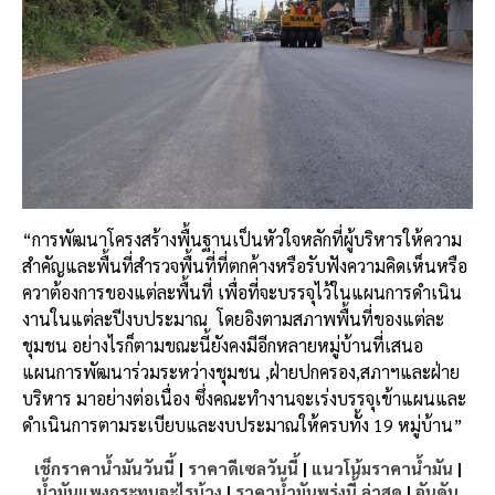
“การพัฒนาโครงสร้างพื้นฐานเป็นหัวใจหลักที่ผู้บริหารให้ความ
สำคัญและพื้นที่สำรวจพื้นที่ที่ตกค้างหรือรับฟังความคิดเห็นหรือ
ควาต้องการของแต่ละพื้นที่ เพื่อที่จะบรรจุไว้ในแผนการดำเนิน
งานในแต่ละปีงบประมาณ
โดยอิงตามสภาพพื้นที่ของแต่ละ
ชุมชน อย่างไรก็ตามขณะนี้ยังคงมีอีกหลายหมู่บ้านที่เสนอ
แผนการพัฒนาร่วมระหว่างชุมชน ,ฝ่ายปกครอง,สภาฯและฝ่าย
บริหาร มาอย่างต่อเนื่อง ซึ่งคณะทำงานจะเร่งบรรจุเข้าแผนและ
ดำเนินการตามระเบียบและงบประมาณให้ครบทั้ง 19 หมู่บ้าน”
เช็กราคาน้ำมันวันนี้
|
ราคาดีเซลวันนี้
|
แนวโน้มราคาน้ำมัน
|
น้ำมันแพงกระทบอะไรบ้าง
|
ราคาน้ำมันพรุ่งนี้ ล่าสุด
|
อันดับ