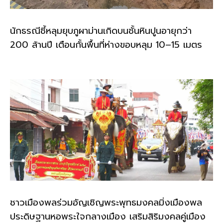
นักธรณีชี้หลุมยุบภูผาม่านเกิดบนชั้นหินปูนอายุกว่า
200 ล้านปี เตือนกั้นพื้นที่ห่างขอบหลุม 10–15 เมตร
ชาวเมืองพลร่วมอัญเชิญพระพุทธมงคลมิ่งเมืองพล
ประดิษฐานหอพระใจกลางเมือง เสริมสิริมงคลคู่เมือง