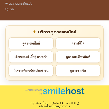
🎟️ ตรวจสลากกินแบ่ง
รัฐบาล
บริการดูดวงออนไลน์
ดูดวงออนไลน์
กราฟชีวิต
เช็กสมพงษ์ เนื้อคู่ ความรัก
ดูดวงเบอร์โทรศัพท์
วิเคราะห์เลขบัตรประชาชน
ดูดวงจากชื่อ
กฎ กติกา นโยบาย (Rules & Privacy Policy)
แจ้งแก้ไข/ลบข้อมูลข่าวสาร