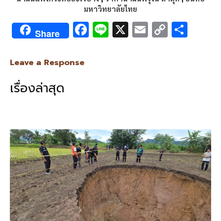
มหาวิทยาลัยไทย
F
Li
X
E
C
S
Share
ac
n
m
o
h
e
e
ai
py
ar
Leave a Response
b
l
Li
e
เรื่องล่าสุด
o
n
o
k
k