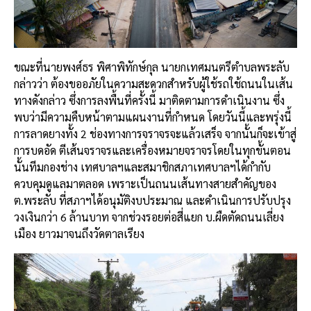
ขณะที่นายพงศ์ธร พิศาพิทักษ์กุล นายกเทศมนตรีตำบลพระลับ
กล่าวว่า ต้องขออภัยในความสะดวกสำหรับผู้ใช้รถใช้ถนนในเส้น
ทางดังกล่าว ซึ่งการลงพื้นที่ครั้งนี้ มาติดตามการดำเนินงาน ซึ่ง
พบว่ามีความคืบหน้าตามแผนงานที่กำหนด โดยวันนี้และพรุ่งนี้
การลาดยางทั้ง 2 ช่องทางการจราจรจะแล้วเสร็จ จากนั้นก็จะเข้าสู่
การบดอัด ตีเส้นจราจรและเครื่องหมายจราจรโดยในทุกขั้นตอน
นั้นทีมกองช่าง เทศบาลฯและสมาชิกสภาเทศบาลฯได้กำกับ
ควบคุมดูแลมาตลอด เพราะเป็นถนนเส้นทางสายสำคัญของ
ต.พระลับ ที่สภาฯได้อนุมัติงบประมาณ และดำเนินการปรับปรุง
วงเงินกว่า 6 ล้านบาท จากช่วงรอยต่อสี่แยก บ.ผืดตัดถนนเลี่ยง
เมือง ยาวมาจนถึงวัดตาลเรียง