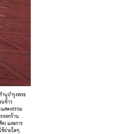
มทำนุบำรุงพระ
วนข้าว
การแสดงธรรม
ารออกร้าน
สิค) และการ
ใช้จ่ายใดๆ