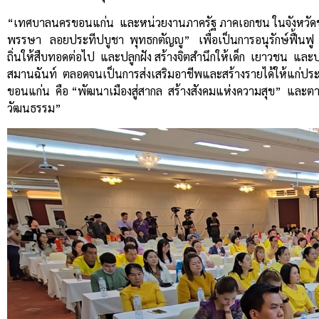
“เทศบาลนครขอนแก่น และหน่วยงานภาครัฐ ภาคเอกชน ในจังหวั
พรรษา ลอยประทีปบูชา พุทธกตัญญู” เพื่อเป็นการอนุรักษ์ฟื้นฟู
ถิ่นให้สืบทอดต่อไป และปลูกฝัง สร้างจิตสำนึกให้เด็ก เยาวชน และปร
สมานฉันท์ ตลอดจนเป็นการส่งเสริมอาชีพและสร้างรายได้ให้แก่ปร
ขอนแก่น คือ “พัฒนาเมืองสู่สากล สร้างสังคมแห่งความสุข” และ
วัฒนธรรม”