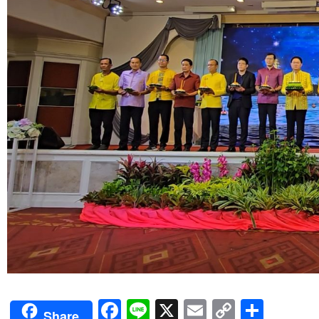
Facebook
Line
X
Email
Copy
Shar
Share