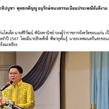
บูชา พุทธกตัญญู อนุรักษ์ขนบธรรมเนียมประเพณีอันดีงาม ส
ก่นโฮเต็ล นายศิริวัฒน์ พินิจพานิชย์ รองผู้ว่าราชการจังหวัดขอนแก่น
ำปี 2567 โดยมีนายธีระศักดิ์ ฑีฆายุพันธุ์ นายกเทศมนตรีนครขอน
ร้อมเพรียง