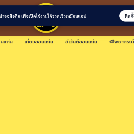
ขอนแก่นลิงก์
่หน้าจอมือถือ เพื่อเปิดใช้งานได้รวดเร็วเหมือนแอป
ติดตั
นแก่น
เที่ยวขอนแก่น
อีเว้นต์ขอนแก่น
⛅พยากรณ์