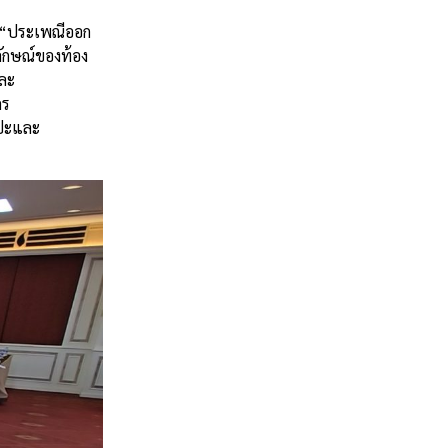
 “ประเพณีออก
ักษณ์ของท้อง
และ
คร
ลปะและ