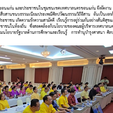
ดขอนแก่น และประชาชนในชุมชนเขตเทศบาลนครขอนแก่น จึงจัดงาน
 สืบสานขนบธรรมเนียมประเพณีศิลปวัฒนธรรมวิถีอีสาน อันเป็นเอกล
ะชาชน เกิดความรักความสามัคคี เรียนรู้การอยู่ร่วมกันอย่างสันติสุข
ะชาชนในท้องถิ่น ซึ่งสอดคล้องกับนโยบายของคณะผู้บริหารเทศบาลน
ตามนโยบายรัฐบาลด้านการศึกษาและเรียนรู้ การทำนุบำรุงศาสนา ศิ