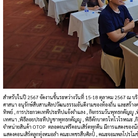
สำหรับในปี 2567 จัดงานขึ้นระหว่างวันที่ 15-18 ตุลาคม 2567 ณ บริเ
ศาสนา อนุรักษ์สืบสานศิลปวัฒนธรรมอันดีงามของท้องถิ่น และสร้าง
ทิพย์ , การประกวดเทพีประทีปแจ้งจำแลง , กิจกรรมวันพุทธกตัญญู 
เทศนา ,พิธีลอยประทีปบูชาพุทธกตัญญู , พิธีตักบาตรโทโวโรหณะ ,ก
จำหน่ายสินค้า OTOP ตลอดจนฟรีคอนเสิร์ตทุกคืน มีการแสดงของนักร้อ
แสดงคอนเสิร์ตลูกทุ่งหมอลำ คณะเพชรสืบศิลป์ , คณะจอมพลโปรโมชั