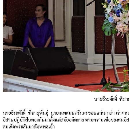
นายธีระศักดิ์ ฑี
นายธีระศักดิ์ ฑีฆายุพันธุ์ นายกเทศมนตรีนครขอนแก่น กล่าวว่
อีสานปฏิบัติสืบทอดกันมาตั้งแต่สมัยอดีตกาล ตามความเชื่อของคนอ
สมเด็จพระสัมมาสัมพุทธเจ้า