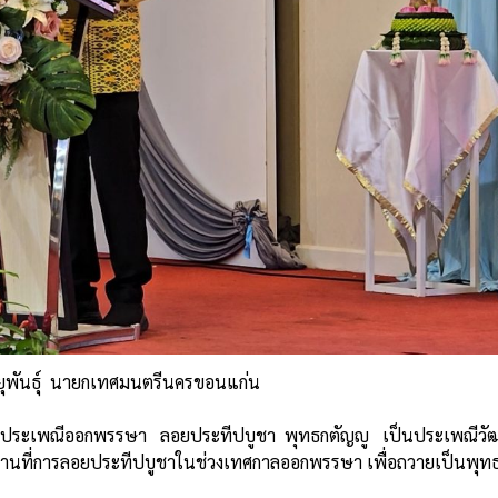
ฆายุพันธุ์ นายกเทศมนตรีนครขอนแก่น
างานประเพณีออกพรรษา ลอยประทีปบูชา พุทธกตัญญู เป็นประเพณีวั
ีสานที่การลอยประทีปบูชาในช่วงเทศกาลออกพรรษา เพื่อถวายเป็นพุทธ