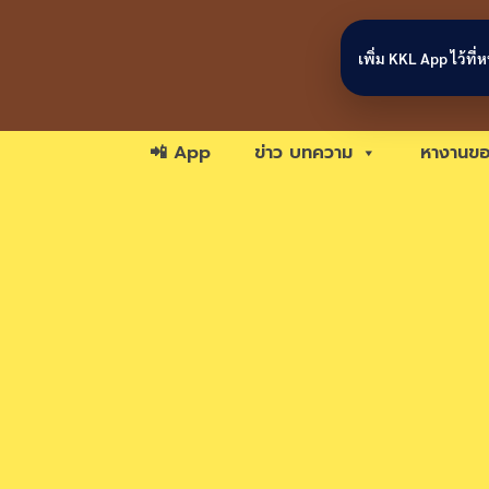
Skip to content
เพิ่ม KKL App ไว้ที
📲 App
ข่าว บทความ
หางานขอ