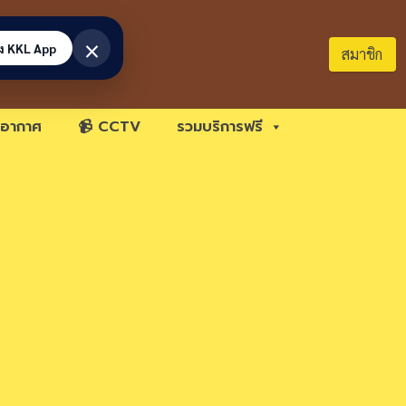
×
้ง KKL App
สมาชิก
อากาศ
📹 CCTV
รวมบริการฟรี