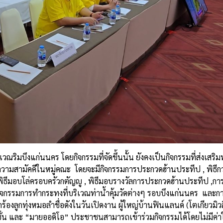
วณริมบึงแก่นนคร โดยกิจกรรมที่จัดขึ้นนั้น ยังคงเป็นกิจกรรมที่ส่งเสริ
ความสามัคคีในหมู่คณะ โดยจะมีกิจกรรมการประกวดฮ้านประทีป , พิธีก
,พิธีมอบโล่ครอบครัวกตัญญู , พิธีมอบรางวัลการประกวดฮ้านประทีป ,
ิจกรรมการทำกระทงที่บริเวณท่าน้ำคุ้มวัดต่างๆ รอบบึงแก่นนคร และก
งลูกทุ่งหมอลำชื่อดังในวันเปิดงาน ผู้ใหญ่บ้านฟินแลนด์ (โตเกียวมิว
่น และ “มายออดิโอ” ประชาชนสามารถเข้าร่วมกิจกรรมได้โดยไม่มีค่า