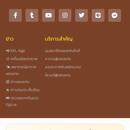
ข่าว
บริการสำคัญ
📲 KKL App
มุมสมาชิกขอนแก่นลิงก์
🎨 เครื่องมือแต่งภาพ
หางาน@ขอนแก่น
🌤️ พยากรณ์อากาศ
ลงประกาศรับสมัครงาน
ขอนแก่น
อีเวนต์@ขอนแก่น
📰 ข่าวขอนแก่น
🔥 ข่าวเด่นประเด็นร้อน
🎟️ ตรวจสลากกินแบ่ง
รัฐบาล