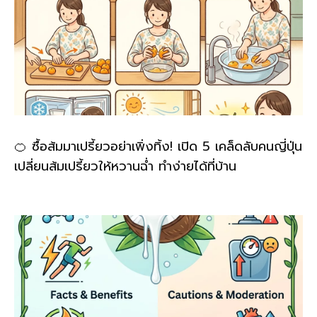
🍊 ซื้อส้มมาเปรี้ยวอย่าเพิ่งทิ้ง! เปิด 5 เคล็ดลับคนญี่ปุ่น
เปลี่ยนส้มเปรี้ยวให้หวานฉ่ำ ทำง่ายได้ที่บ้าน