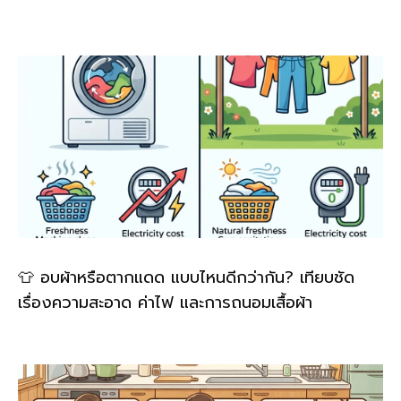
👕 อบผ้าหรือตากแดด แบบไหนดีกว่ากัน? เทียบชัด
เรื่องความสะอาด ค่าไฟ และการถนอมเสื้อผ้า