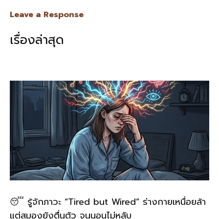
e
e
ai
py
ar
Leave a Response
b
l
Li
e
เรื่องล่าสุด
o
n
o
k
k
😴 รู้จักภาวะ “Tired but Wired” ร่างกายเหนื่อยล้า
แต่สมองยังตื่นตัว จนนอนไม่หลับ