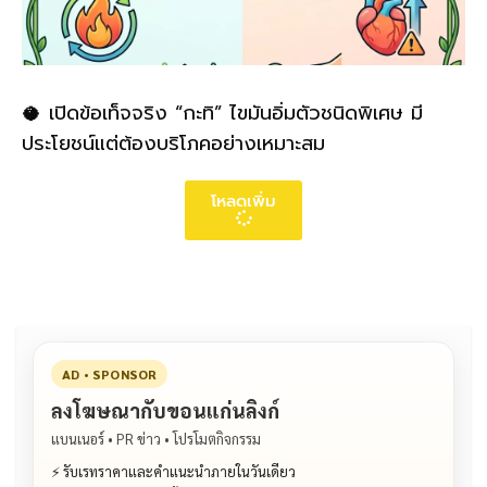
🥥 เปิดข้อเท็จจริง “กะทิ” ไขมันอิ่มตัวชนิดพิเศษ มี
ประโยชน์แต่ต้องบริโภคอย่างเหมาะสม
โหลดเพิ่ม
AD • SPONSOR
ลงโฆษณากับขอนแก่นลิงก์
แบนเนอร์ • PR ข่าว • โปรโมตกิจกรรม
⚡ รับเรทราคาและคำแนะนำภายในวันเดียว