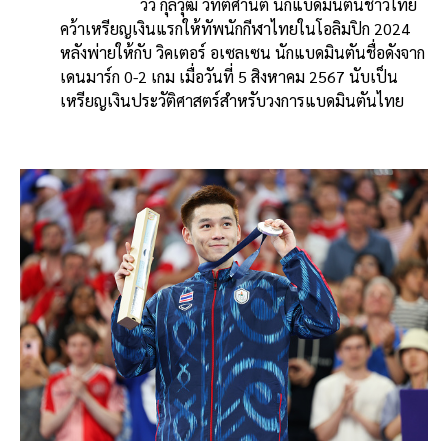
วิว กุลวุฒิ วิทิตศานต์ นักแบดมินตันชาวไทย
e
e
ai
py
ar
คว้าเหรียญเงินแรกให้ทัพนักกีฬาไทยในโอลิมปิก 2024
b
l
Li
e
หลังพ่ายให้กับ วิคเตอร์ อเซลเซน นักแบดมินตันชื่อดังจาก
o
n
เดนมาร์ก 0-2 เกม เมื่อวันที่ 5 สิงหาคม 2567 นับเป็น
เหรียญเงินประวัติศาสตร์สำหรับวงการแบดมินตันไทย
o
k
k