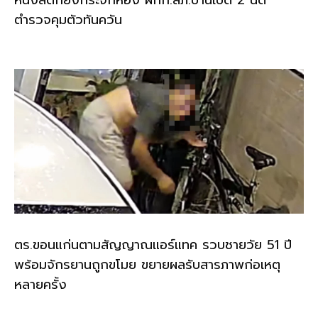
ตำรวจคุมตัวทันควัน
ตร.ขอนแก่นตามสัญญาณแอร์แทค รวบชายวัย 51 ปี
พร้อมจักรยานถูกขโมย ขยายผลรับสารภาพก่อเหตุ
หลายครั้ง