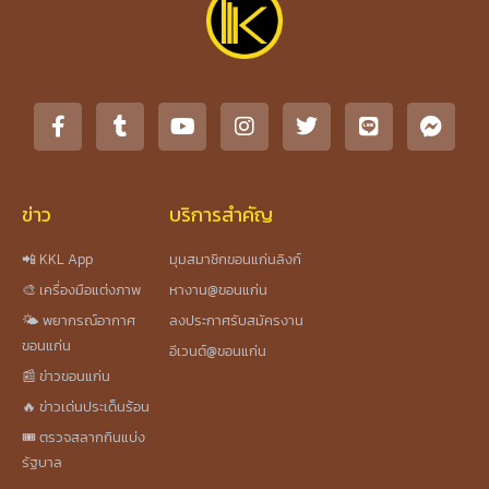
ข่าว
บริการสำคัญ
📲 KKL App
มุมสมาชิกขอนแก่นลิงก์
🎨 เครื่องมือแต่งภาพ
หางาน@ขอนแก่น
🌤️ พยากรณ์อากาศ
ลงประกาศรับสมัครงาน
ขอนแก่น
อีเวนต์@ขอนแก่น
📰 ข่าวขอนแก่น
🔥 ข่าวเด่นประเด็นร้อน
🎟️ ตรวจสลากกินแบ่ง
รัฐบาล