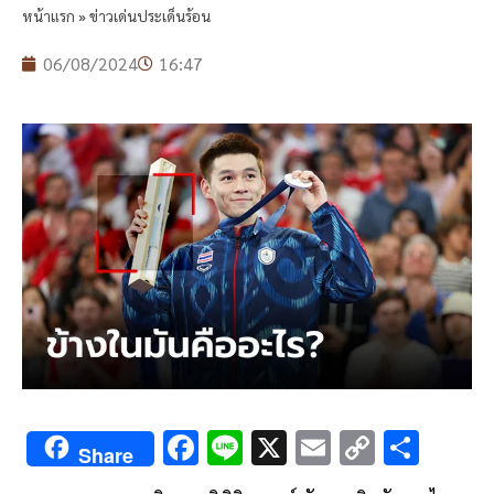
หน้าแรก
»
ข่าวเด่นประเด็นร้อน
06/08/2024
16:47
F
Li
X
E
C
S
Share
ac
n
m
o
h