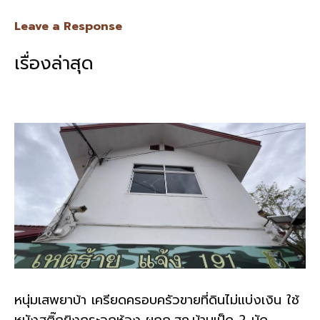
ac
n
m
o
h
e
e
ai
py
ar
Leave a Response
b
l
Li
e
เรื่องล่าสุด
o
n
o
k
k
หนุ่มเสพยาบ้า เครียดครอบครัวขายที่ดินไม่แบ่งเงิน ใช้
หนังสติ๊กยิงกระจกห้อง ผกก.สภ.บ้านเป็ด 2 นัด