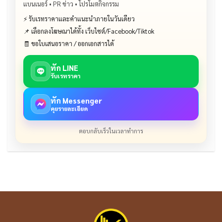
แบนเนอร์ • PR ข่าว • โปรโมตกิจกรรม
⚡ รับเรทราคาและคำแนะนำภายในวันเดียว
📌 เลือกลงโฆษณาได้ทั้ง เว็บไซต์/Facebook/Tiktok
🧾 ขอใบเสนอราคา / ออกเอกสารได้
ทัก LINE
รับเรทราคา
ทัก Messenger
คุยรายละเอียด
ตอบกลับเร็วในเวลาทำการ