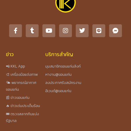
ข่าว
บริการสำคัญ
📲 KKL App
มุมสมาชิกขอนแก่นลิงก์
🎨 เครื่องมือแต่งภาพ
หางาน@ขอนแก่น
🌤️ พยากรณ์อากาศ
ลงประกาศรับสมัครงาน
ขอนแก่น
อีเวนต์@ขอนแก่น
📰 ข่าวขอนแก่น
🔥 ข่าวเด่นประเด็นร้อน
🎟️ ตรวจสลากกินแบ่ง
รัฐบาล