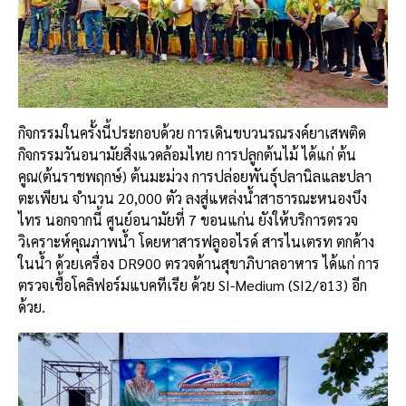
กิจกรรมในครั้งนี้ประกอบด้วย การเดินขบวนรณรงค์ยาเสพติด
กิจกรรมวันอนามัยสิ่งแวดล้อมไทย การปลูกต้นไม้ ได้แก่ ต้น
คูณ(ต้นราชพฤกษ์) ต้นมะม่วง การปล่อยพันธุ์ปลานิลและปลา
ตะเพียน จำนวน 20,000 ตัว ลงสู่แหล่งน้ำสาธารณะหนองบึง
ไทร นอกจากนี้ ศูนย์อนามัยที่ 7 ขอนแก่น ยังให้บริการตรวจ
วิเคราะห์คุณภาพน้ำ โดยหาสารฟลูออไรด์ สารไนเตรท ตกค้าง
ในน้ำ ด้วยเครื่อง DR900 ตรวจด้านสุขาภิบาลอาหาร ได้แก่ การ
ตรวจเชื้อโคลิฟอร์มแบคทีเรีย ด้วย SI-Medium (SI2/อ13) อีก
ด้วย.