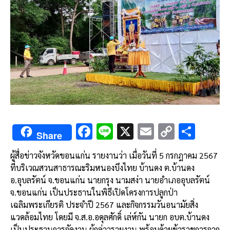
F
Li
X
E
C
S
Share
ac
n
m
o
h
ผู้สื่อข่าวจังหวัดขอนแก่น รายงานว่า เมื่อวันที่ 5 กรกฎาคม 2567
e
e
ai
py
ar
ที่บริเวณสวนสาธารณะริมหนองบึงไทย บ้านดง ต.บ้านดง
b
l
Li
e
อ.อุบลรัตน์ จ.ขอนแก่น นายกรุง นามสง่า นายอำเภออุบลรัตน์
o
n
จ.ขอนแก่น เป็นประธานในพิธีเปิดโครงการปลูกป่า
เฉลิมพระเกียรติ ประจำปี 2567 และกิจกรรมวันอนามัยสิ่ง
o
k
แวดล้อมไทย โดยมี จ.ส.อ.อดุลศักดิ์ เล่ห์กัน นายก อบต.บ้านดง
k
เป็นประธานการจัดงาน ผู้กล่าวรายงาน พร้อมด้วยข้าราชการจาก