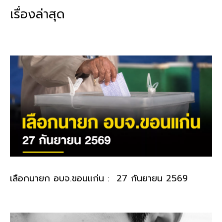
b
l
Li
e
เรื่องล่าสุด
o
n
o
k
k
เลือกนายก อบจ.ขอนแก่น : 27 กันยายน 2569