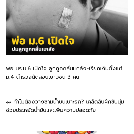
พ่อ นร.ม.6 เปิดใจ ลูกถูกกลั่นแกล้ง-เรียกเงินตั้งแต่
ม.4 ตำรวจนัดสอบเยาวชน 3 คน
🚗 ทำไมต้องวางชามน้ำบนเบาะรถ? เคล็ดลับฝึกขับนุ่ม
ช่วยประหยัดน้ำมันและเพิ่มความปลอดภัย