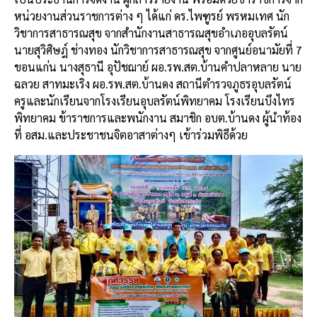
หน่วยงานส่วนราชการต่าง ๆ ได้แก่ ดร.ไพฑูรย์ พรหมเทศ นัก
วิชาการสาธารณสุข จากสำนักงานสาธารณสุขอำเภออุบลรัตน์
นายสุวิศิษฎ์ ช่างทอง นักวิชาการสาธารณสุข จากศูนย์อนามัยที่ 7
ขอนแก่น นางสุธานี อุปัชฌาย์ ผอ.รพ.สต.บ้านคำปลาหลาย นาย
ฉลวย สาทมะเริง ผอ.รพ.สต.บ้านดง สถานีตำรวจภูธรอุบลรัตน์
ครูและนักเรียนจากโรงเรียนอุบลรัตน์พิทยาคม โรงเรียนบึงไทร
พิทยาคม ข้าราชการและพนักงาน สมาชิก อบต.บ้านดง ผู้นำท้อง
ที่ อสม.และประชาชนจิตอาสาต่างๆ เข้าร่วมพิธีด้วย