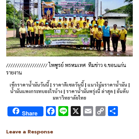
/////////////////// ไพฑูรย์ พรหมเทศ
ทีมข่าว จ.ขอนแก่น
รายงาน
เช็กราคาน้ำมันวันนี้
|
ราคาดีเซลวันนี้
|
แนวโน้มราคาน้ำมัน
|
น้ำมันแพงกระทบอะไรบ้าง
|
ราคาน้ำมันพรุ่งนี้ ล่าสุด
|
อันดับ
มหาวิทยาลัยไทย
F
Li
X
E
C
S
Share
ac
n
m
o
h
e
e
ai
py
ar
Leave a Response