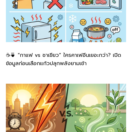
☕🍵 “กาแฟ vs ชาเขียว” ใครคาเฟอีนเยอะกว่า? เปิด
ข้อมูลก่อนเลือกแก้วปลุกพลังยามเช้า