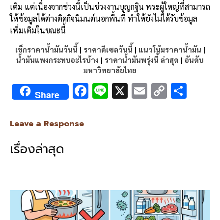
เติม แต่เนื่องจากช่วงนี้เป็นช่วงงานบุญกฐิน พระผู้ใหญ่ที่สามารถ
ให้ข้อมูลได้ต่างติดกิจนิมนต์นอกพื้นที่ ทำให้ยังไม่ได้รับข้อมูล
เพิ่มเติมในขณะนี้
เช็กราคาน้ำมันวันนี้
|
ราคาดีเซลวันนี้
|
แนวโน้มราคาน้ำมัน
|
น้ำมันแพงกระทบอะไรบ้าง
|
ราคาน้ำมันพรุ่งนี้ ล่าสุด
|
อันดับ
มหาวิทยาลัยไทย
F
Li
X
E
C
S
Share
ac
n
m
o
h
e
e
ai
py
ar
Leave a Response
b
l
Li
e
เรื่องล่าสุด
o
n
o
k
k