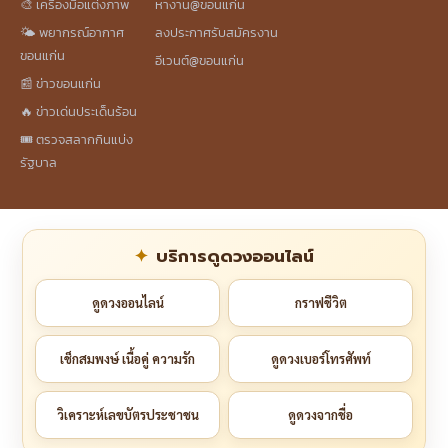
🎨 เครื่องมือแต่งภาพ
หางาน@ขอนแก่น
🌤️ พยากรณ์อากาศ
ลงประกาศรับสมัครงาน
ขอนแก่น
อีเวนต์@ขอนแก่น
📰 ข่าวขอนแก่น
🔥 ข่าวเด่นประเด็นร้อน
🎟️ ตรวจสลากกินแบ่ง
รัฐบาล
บริการดูดวงออนไลน์
ดูดวงออนไลน์
กราฟชีวิต
เช็กสมพงษ์ เนื้อคู่ ความรัก
ดูดวงเบอร์โทรศัพท์
วิเคราะห์เลขบัตรประชาชน
ดูดวงจากชื่อ