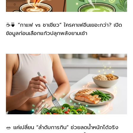
☕🍵 “กาแฟ vs ชาเขียว” ใครคาเฟอีนเยอะกว่า? เปิด
ข้อมูลก่อนเลือกแก้วปลุกพลังยามเช้า
🥗 แค่เปลี่ยน “ลำดับการกิน” ช่วยลดน้ำหนักได้จริง