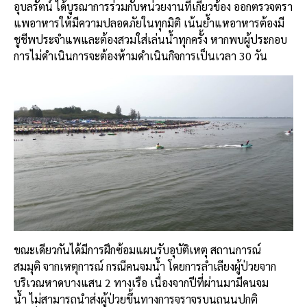
อุบลรัตน์ ได้บูรณาการร่วมกับหน่วยงานที่เกี่ยวข้อง ออกตรวจตรา
แพอาหารให้มีความปลอดภัยในทุกมิติ เน้นย้ำแหอาหารต้องมี
ชูชีพประจำแพและต้องสวมใส่เล่นน้ำทุกครั้ง หากพบผู้ประกอบ
การไม่ดำเนินการจะต้องห้ามดำเนินกิจการเป็นเวลา 30 วัน
ขณะเดียวกันได้มีการฝึกซ้อมแผนรับอุบัติเหตุ สถานการณ์
สมมุติ จากเหตุการณ์ กรณีคนจมน้ำ โดยการลำเลียงผู้ป่วยจาก
บริเวณหาดบางแสน 2 ทางเรือ เนื่องจากปีที่ผ่านมามีคนจม
น้ำ ไม่สามารถนำส่งผู้ป่วยขึ้นทางการจราจรบนถนนปกติ