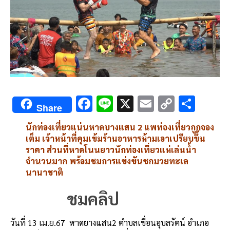
F
Li
X
E
C
S
Share
ac
n
m
o
h
นักท่องเที่ยวแน่นหาดบางแสน 2 แพท่องเที่ยวถูกจอง
e
e
ai
py
ar
เต็ม เจ้าหน้าที่คุมเข้มร้านอาหารห้ามเอาเปรียบขึ้น
b
l
Li
e
ราคา ส่วนที่หาดโนนยาวนักท่องเที่ยวแห่เล่นน้ำ
จำนวนมาก พร้อมชมการแข่งขันชกมวยทะเล
o
n
นานาชาติ
o
k
ชมคลิป
k
วันที่ 13 เม.ย.67
หาดยางแสน2 ตำบลเขื่อนอุบลรัตน์ อำเภอ