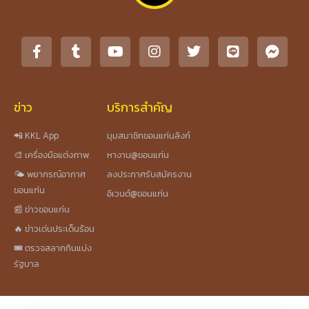
ข่าว
บริการสำคัญ
📲 KKL App
มุมสมาชิกขอนแก่นลิงก์
🎨 เครื่องมือแต่งภาพ
หางาน@ขอนแก่น
🌤️ พยากรณ์อากาศ
ลงประกาศรับสมัครงาน
ขอนแก่น
อีเวนต์@ขอนแก่น
📰 ข่าวขอนแก่น
🔥 ข่าวเด่นประเด็นร้อน
🎟️ ตรวจสลากกินแบ่ง
รัฐบาล