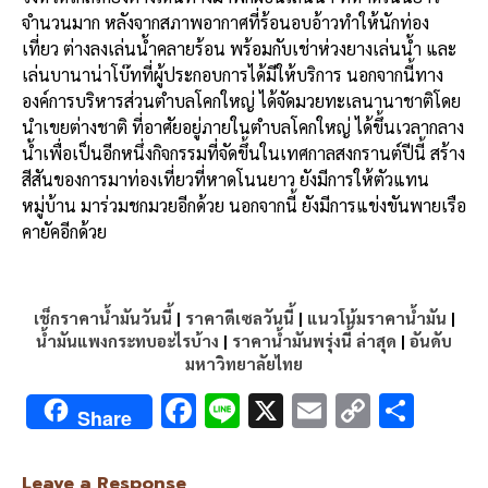
จำนวนมาก หลังจากสภาพอากาศที่ร้อนอบอ้าวทำให้นักท่อง
เที่ยว ต่างลงเล่นน้ำคลายร้อน พร้อมกับเช่าห่วงยางเล่นน้ำ และ
เล่นบานาน่าโบ๊ทที่ผู้ประกอบการได้มีให้บริการ นอกจากนี้ทาง
องค์การบริหารส่วนตำบลโคกใหญ่ ได้จัดมวยทะเลนานาชาติโดย
นำเขยต่างชาติ ที่อาศัยอยู่ภายในตำบลโคกใหญ่ ได้ขึ้นเวลากลาง
น้ำเพื่อเป็นอีกหนึ่งกิจกรรมที่จัดขึ้นในเทศกาลสงกรานต์ปีนี้ สร้าง
สีสันของการมาท่องเที่ยวที่หาดโนนยาว ยังมีการให้ตัวแทน
หมู่บ้าน มาร่วมชกมวยอีกด้วย นอกจากนี้ ยังมีการแข่งขันพายเรือ
คายัคอีกด้วย
เช็กราคาน้ำมันวันนี้
|
ราคาดีเซลวันนี้
|
แนวโน้มราคาน้ำมัน
|
น้ำมันแพงกระทบอะไรบ้าง
|
ราคาน้ำมันพรุ่งนี้ ล่าสุด
|
อันดับ
มหาวิทยาลัยไทย
F
Li
X
E
C
S
Share
ac
n
m
o
h
e
e
ai
py
ar
Leave a Response