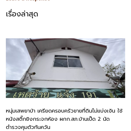
b
l
Li
e
เรื่องล่าสุด
o
n
o
k
k
หนุ่มเสพยาบ้า เครียดครอบครัวขายที่ดินไม่แบ่งเงิน ใช้
หนังสติ๊กยิงกระจกห้อง ผกก.สภ.บ้านเป็ด 2 นัด
ตำรวจคุมตัวทันควัน