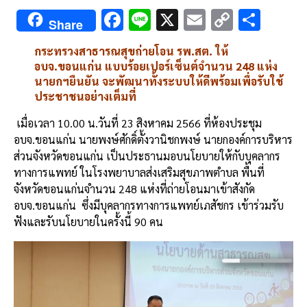
F
Li
X
E
C
S
Share
ac
n
m
o
h
กระทรวงสาธารณสุขถ่ายโอน
รพ
.
สต
.
ให้
e
e
ai
py
ar
อบจ
.
ขอนแก่น
แบบร้อยเปอร์เซ็นต์จำนวน
248
แห่ง
b
l
Li
e
นายกฯยืนยัน
จะพัฒนาทั้งระบบให้ดีพร้อมเพื่อรับใช้
ประชาชนอย่างเต็มที่
o
n
o
k
เมื่อเวลา
10.00
น
.
วันที่
23
สิงหาคม
2566
ที่ห้องประชุม
อบจ
.
ขอนแก่น
นายพงษ์ศักดิ์
ตั้งวานิชกพงษ์
นายกองค์การบริหาร
k
ส่วนจังหวัดขอนแก่น
เป็นประธานมอบนโยบายให้กับบุคลากร
ทางการแพทย์
ในโรงพยาบาลส่งเสริมสุขภาพตำบล
พื้นที่
จังหวัดขอนแก่น
จำนวน
248
แห่งที่ถ่ายโอนมาเข้าสังกัด
อบจ
.
ขอนแก่น
ซึ่งมีบุคลากรทางการแพทย์
เภสัชกร
เข้าร่วมรับ
ฟังและรับนโยบายในครั้งนี้
90
คน