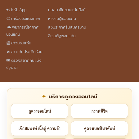
📲 KKL App
มุมสมาชิกขอนแก่นลิงก์
🎨 เครื่องมือแต่งภาพ
หางาน@ขอนแก่น
🌤️ พยากรณ์อากาศ
ลงประกาศรับสมัครงาน
ขอนแก่น
อีเวนต์@ขอนแก่น
📰 ข่าวขอนแก่น
🔥 ข่าวเด่นประเด็นร้อน
🎟️ ตรวจสลากกินแบ่ง
รัฐบาล
บริการดูดวงออนไลน์
ดูดวงออนไลน์
กราฟชีวิต
เช็กสมพงษ์ เนื้อคู่ ความรัก
ดูดวงเบอร์โทรศัพท์