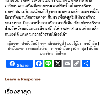
กลายเป็น
รพสต
.
ระดับพรีเมี่ยม
ที่จะมีทั้ง
แพทย์
พยาบาล
เภสัชกร
และเครื่องมือทางการแพทย์ที่พร้อมในการบริการ
ประชาชน
เปรียบเสมือนกับโรงพยาบาลขนาดเล็ก
นอกจากนี้ยัง
มีการพัฒนานวัตกรรมต่างๆ
ขึ้นมา
เพื่อส่งเสริมให้การบริการ
ของ
รพสต
.
มีคุณภาพในการบริการมากยิ่งขึ้น
ซึ่งองค์การบริหาร
ส่วนจังหวัดขอนแก่นจะมีการสร้างให้
รพสต
.
สามารถช่วยเหลือ
ตนเองได้
และสามารถสร้างรายได้เองได้
”
เช็กราคาน้ำมันวันนี้
|
ราคาดีเซลวันนี้
|
แนวโน้มราคาน้ำมัน
|
น้ำมันแพงกระทบอะไรบ้าง
|
ราคาน้ำมันพรุ่งนี้ ล่าสุด
|
อันดับ
มหาวิทยาลัยไทย
F
Li
X
E
C
S
Share
ac
n
m
o
h
e
e
ai
py
ar
Leave a Response
b
l
Li
e
เรื่องล่าสุด
o
n
o
k