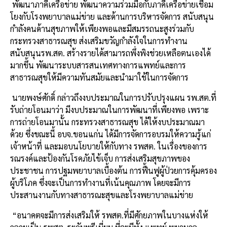
พัฒนาภาคีเครือข่าย
พัฒนาความร่วมมือกับภาคีเครือข่ายเชื่อม
โยงกับโรงพยาบาลแม่ข่าย
และด้านการบริหารจัดการ
สนับสนุน
กำลังคนด้านสุขภาพให้เพียงพอและมีสมรรถนะสูงร่วมกับ
กระทรวงสาธารณสุข
ส่งเสริมขวัญกำลังใจในการทำงาน
สนับสนุน
รพ
.
สต
.
สร้างรายได้สามารถพึ่งพิงช่วยเหลือตนเองได้
มากขึ้น
พัฒนาระบบสารสนเทศทางการแพทย์และการ
สาธารณสุขให้มีความทันสมัยและนำมาใช้ในการจัดการ
นายพงษ์ศักดิ์
กล่าวถึงงบประมาณในการปรับปรุงแผน
รพ
.
สต
.
ที่
รับถ่ายโอนมาว่า
มีงบประมาณในการพัฒนาที่เพียงพอ
เพราะ
การถ่ายโอนมานั้น
กระทรวงสาธารณสุข
ได้ให้งบประมาณมา
ด้วย
ซึ่งขณะนี้
อบจ
.
ขอนแก่น
ได้มีการจัดการอบรมให้ความรู้แก่
เจ้าหน้าที่
และมอบนโยบายให้กับทาง
รพสต
.
ในเรื่องของการ
รณรงค์และป้องกันโรคภัยไข้เจ็บ
การส่งเสริมสุขภาพของ
ประชาชน
การปฐมพยาบาลเบื้องต้น
การฟื้นฟูผู้ป่วย
การคุ้มครอง
ผู้บริโภค
ซึ่งจะเป็นการทำงานที่เน้นคุณภาพ
โดยจะมีการ
ประสานงานกับทางสาธารณะสุขและโรงพยาบาลแม่ข่าย
“
อนาคตจะมีการส่งเสริมให้
รพสต
.
ที่มีศักยภาพในบางแห่งให้