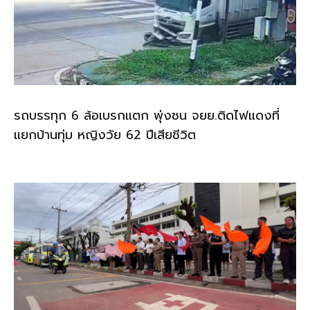
รถบรรทุก 6 ล้อเบรกแตก พุ่งชน จยย.ติดไฟแดงที่
แยกบ้านทุ่ม หญิงวัย 62 ปีเสียชีวิต