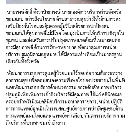
นายพงษ์ศักดิ์
ตั้งวานิชกพงษ์
นายกองค์การบริหารส่วนจังหวัด
ขอนแก่น
กล่าวถึงนโยบาย
ด้านสาธารณสุขว่า
มีทั้งด้านการส่ง
เสริมป้องกันโรคและคุ้มครองผู้บริโภคด้วยการปกป้องคน
ขอนแก่นให้สุขภาพดีไม่มีโรค
โดยมุ่งเน้นการให้บริการเชิงรุกใน
ชุมชน
และส่งเสริมการปรับปรุงสภาพแวดล้อมที่เหมาะสมต่อ
การมีสุขภาพดี
ด้านการรักษาพยาบาล
พัฒนาคุณภาพหน่วย
บริการปฐมภูมิตามกฎหมาย
ให้มีความเท่าเทียม
เป็นมาตรฐาน
เดียวกันทั้งจังหวัด
พัฒนาการระบบการดูแลผู้ป่วยแบบไร้รอยต่อ
ร่วมกับกระทรวง
สาธารณสุข
เพื่อตอบสนองความพึงพอใจของประชาชนในพื้นที่
และพัฒนาระบบบริการด้วยนวตกรรม
ยกระดับศักยภาพบริการ
ปฐมภูมิเพื่อเพิ่มการเข้าถึงบริการที่มีคุณภาพ
ได้แก่
คลินิกหมอ
ครอบครัวพรีเมี่ยม
,
คลินิกบริการนอกเวลาราชการ
,
หน่วยปฏิบัติ
การการแพทย์ฉุกเฉินในรพ
.
สต
.,
ศูนย์กายภาพบำบัดชุมชน
,
ด้าน
การแพทย์แผนไทยและ
แพทย์ทางเลือก
,
ทันตกรรมบริการ
รวม
ถึงบริการที่ประชาชนเข้าถึงยาก