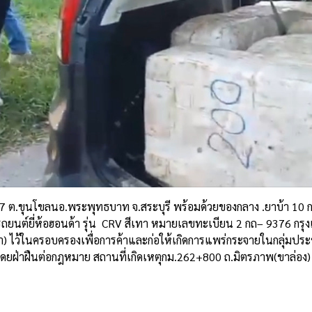
.7
ต
.
ขุนโขลน
อ
.
พระพุทธบาท
จ
.
สระบุรี
พร้อมด้วยของกลาง
.
ยาบ้า
10
รถยนต์ยี่ห้อฮอนด้า
รุ่น
CRV
สีเทา
หมายเลขทะเบียน
2
กถ
– 9376
กรุ
า
)
ไว้ในครอบครองเพื่อการค้าและก่อให้เกิดการแพร่กระจายในกลุ่มป
ดยฝ่าฝืนต่อกฎหมาย
สถานที่เกิดเหตุ
กม
.262+800
ถ
.
มิตรภาพ
(
ขาล่อง