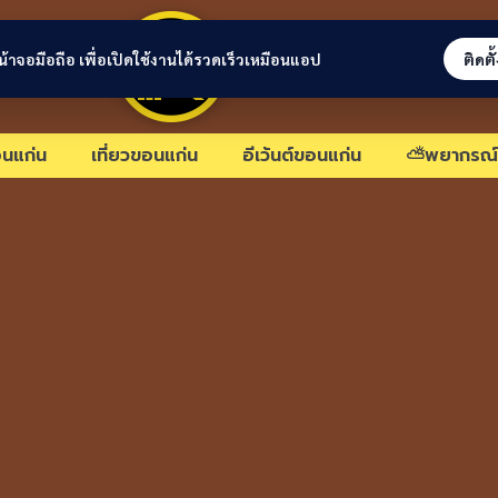
ขอนแก่นลิงก์
่หน้าจอมือถือ เพื่อเปิดใช้งานได้รวดเร็วเหมือนแอป
ติดตั
นแก่น
เที่ยวขอนแก่น
อีเว้นต์ขอนแก่น
⛅พยากรณ์