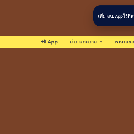
Skip to content
เพิ่ม KKL App ไว้ที
📲 App
ข่าว บทความ
หางานขอ