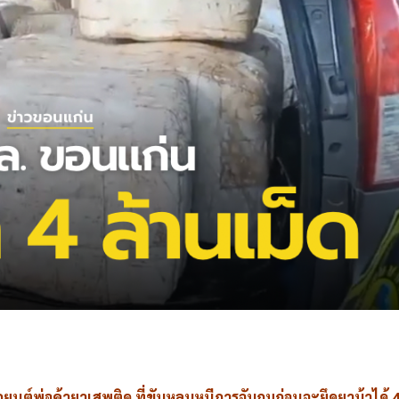
e
ยนต์พ่อค้ายาเสพติด
ที่ขับหลบหนีการจับกุมก่อนจะยึดยาบ้าได้