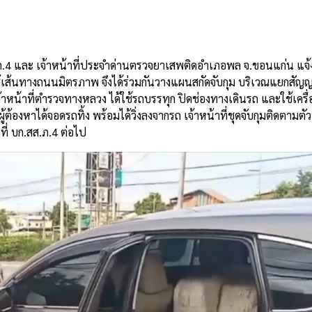
ภ
.4
และ
เจ้าหน้าที่ประจำด่านตรวจยาเสพติดอำเภอพล
จ
.
ขอนแก่น
แจ้
้เส้นทางถนนมิตรภาพ
จึงได้ร่วมกันวางแผนสกัดจับกุม
บริเวณแยกสัญ
จ้าหน้าที่ตำรวจทางหลวง
ได้ใช้รถบรรทุก
ปิดช่องทางเดินรถ
และใช้เครื
ผู้ต้องหาได้จอดรถทิ้ง
พร้อมได้วิ่งลงจากรถ
เจ้าหน้าที่ชุดจับกุมติดตาม
ี่
บก
.
สส
.
ภ
.4
ต่อไป