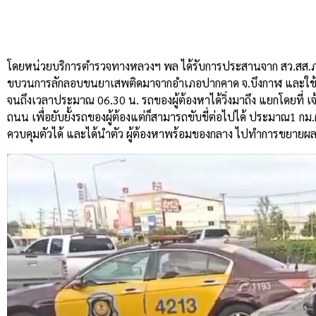
โดยหน่วยบริการตำรวจทางหลวงฯ
พล
ได้รับการประสานจาก
สว
.
สส
.
ขบวนการลักลอบขนยาเสพติดมาจากอำเภอปากคาด
จ
.
บึงกาฬ
และใช
จนถึงเวลาประมาณ
06.30
น
.
รถของผู้ต้องหาได้วิ่งมาถึง
แยกโดยที่
เ
ถนน
เพื่อยับยั้งรถของผู้ต้องแต่ก็สามารถขับขี่ต่อไปได้
ประมาณ
1
กม
.
ควบคุมตัวได้
และได้นำตัว
ผู้ต้องหาพร้อมของกลาง
ไปทำการขยายผลท