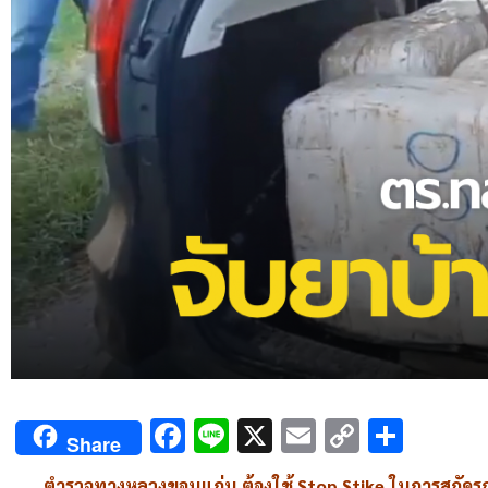
Facebook
Line
X
Email
Copy
Shar
Share
Link
ตำรวจทางหลวงขอนแก่น
ต้องใช้
Stop Stike
ในการสกัดรถ