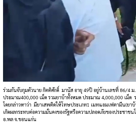
ร่วมกันจับกุมตัวนาย
กิตติศักดิ์
มานัส
อายุ
49
ปี
อยู่บ้านเลขที่
86/4
ม
ประมาณ
400,000
เม็ด
รวมยาบ้าทั้งหมด
ประมาณ
4,000,000
เม็ด
โดยกล่าวหาว่า
มียาเสพติดให้โทษประเภท
1
เมทแอมเฟตามีน
(
ยาบ้
เกิดผลกระทบต่อความมั่นคงของรัฐหรือความปลอดภัยของประชาชนโ
อ
.
พล
จ
.
ขอนแก่น