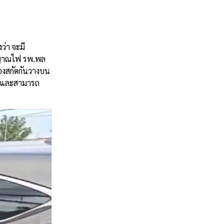
งว่า
จะมี
ญาณไฟ
รพ
.
พล
่องสกัดกันวางบน
ตัวและสามารถ