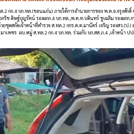
ทล
.2
กก
.4
บก
.
ทล
.(
ขอนแก่น
)
ภายใต้การอำนวยการของ
พ
.
ต
.
อ
.
จรุงศักดิ์
ิวกริช
ดิษฐ์บุญรัตน์
รองผกก
.4
บก
.
ทล
.,
พ
.
ต
.
ท
.
บดินทร์
ชูเฉลิม
รองผกก
.
ก
้วยชุดสกัดเจ้าหน้าที่ตำรวจ
ส
.
ทล
.2
กกร
.
ต
.
ต
.
มานัตร์
เจริญ
รองสว
.(
ป
.)
มาเพชร
ผบ
.
หมู่
ส
.
ทล
.2
กก
.4
บก
.
ทล
.
ร่วมกับ
บก
.
สส
.
ภ
.4 ,
เจ้าหน้า
ปป