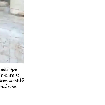
กระสอบๆละ
งเทพมหานคร
ระชาชนและทำให้
)
ต
.
เมืองพล