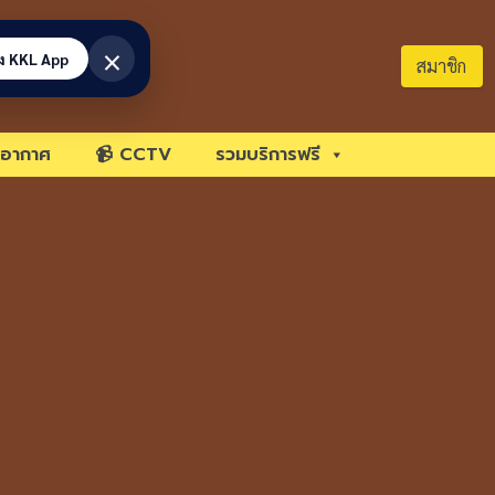
×
้ง KKL App
สมาชิก
อากาศ
📹 CCTV
รวมบริการฟรี