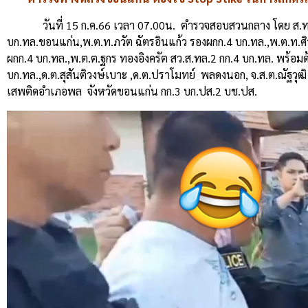
วันที่
15
ก
.
ค
.66
เวลา
07.00
น
.
ตำรวจสอบสวนกลาง
โดย
ส
.
บก
.
ทล
.
ขอนแก่น
,
พ
.
ต
.
ท
.
ภวัต
ฉัตรอินแก้ว
รองผกก
.4
บก
.
ทล
.,
พ
.
ต
.
ท
.
ศ
ผกก
.4
บก
.
ทล
.,
พ
.
ต
.
ต
.
ฐกร
ทองอิงครัต
สว
.
ส
.
ทล
.2
กก
.4
บก
.
ทล
.
พร้อมด
บก
.
ทล
.,
ด
.
ต
.
สุสันติ
วงษ์เบาะ
,
ด
.
ต
.
ปราโมทย์
พลดงนอก
,
จ
.
ส
.
ต
.
ณัฐวุฒิ
เสพติดอำเภอพล
จังหวัดขอนแก่น
กก
.3
บก
.
ปส
.2
บช
.
ปส
.