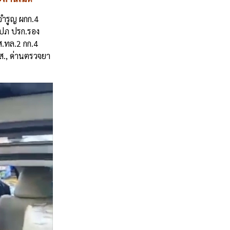
จำรูญ
ผกก
.4
ปภ
ปรก
.
รอง
ส
.
ทล
.2
กก
.4
ส
.,
ด่านตรวจยา