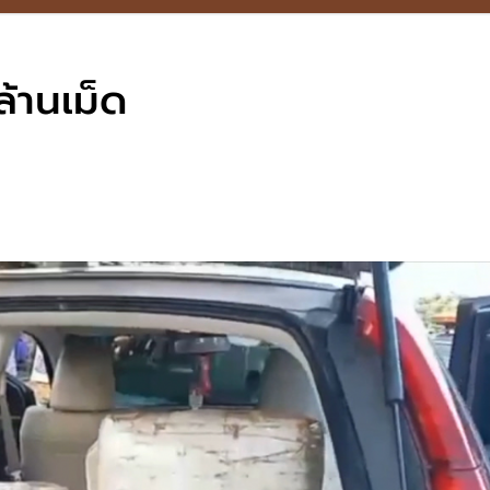
้านเม็ด