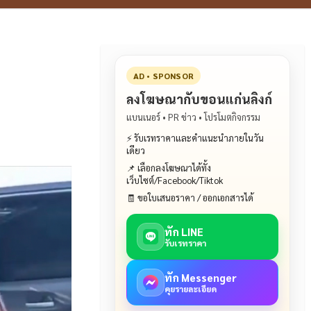
AD • SPONSOR
ลงโฆษณากับขอนแก่นลิงก์
แบนเนอร์ • PR ข่าว • โปรโมตกิจกรรม
⚡ รับเรทราคาและคำแนะนำภายในวัน
เดียว
📌 เลือกลงโฆษณาได้ทั้ง
เว็บไซต์/Facebook/Tiktok
🧾 ขอใบเสนอราคา / ออกเอกสารได้
ทัก LINE
รับเรทราคา
ทัก Messenger
คุยรายละเอียด